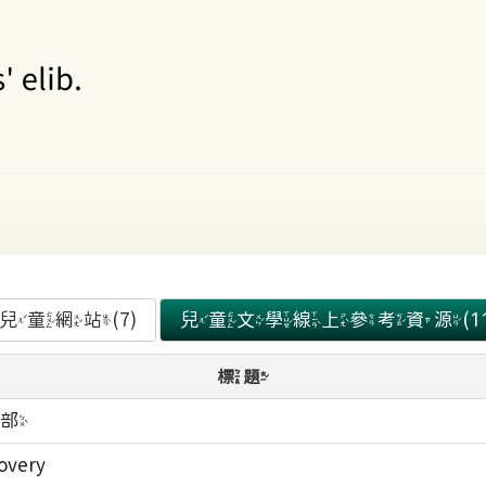
童網站(7)
兒童文學線上參考資源(11
標題
部
overy