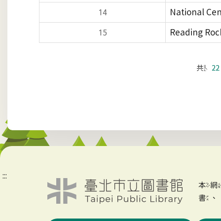
National Cen
14
Reading Roc
15
共
22
:::
本
書