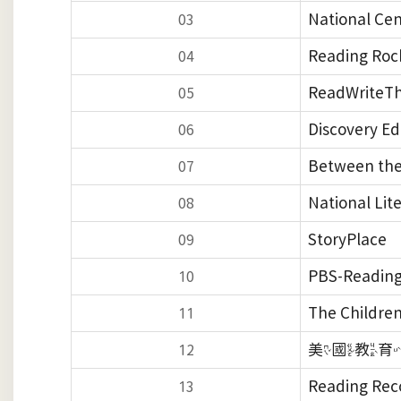
National Cen
03
Reading Roc
04
ReadWriteTh
05
Discovery Ed
06
Between the 
07
National Lit
08
StoryPlace
09
PBS-Reading
10
The Children
11
美國教育
12
Reading Rec
13