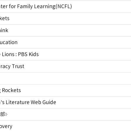
ter for Family Learning(NCFL)
kets
ink
ucation
Lions : PBS Kids
eracy Trust
 Rockets
's Literature Web Guide
部
overy