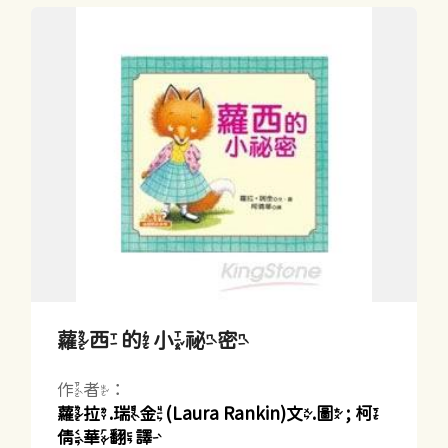
蘿西的小祕密
作者：
蘿拉.瑞金(Laura Rankin)文.圖 ; 柯
倩華翻譯