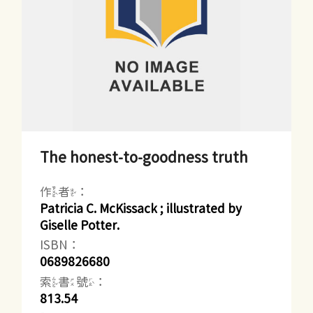
The honest-to-goodness truth
作者：
Patricia C. McKissack ; illustrated by
Giselle Potter.
ISBN：
0689826680
索書號：
813.54