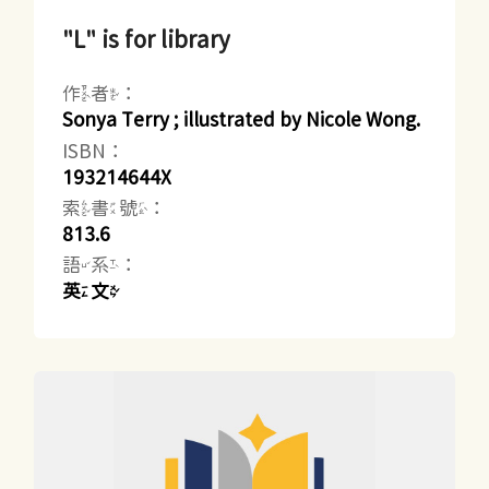
"L" is for library
作者：
Sonya Terry ; illustrated by Nicole Wong.
ISBN：
193214644X
索書號：
813.6
語系：
英文