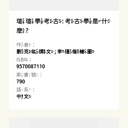
瑄瑄學考古: 考古學是什
麼?
作者：
劉克竑撰文 ; 李瑾倫繪圖
ISBN：
9570087110
索書號：
790
語系：
中文