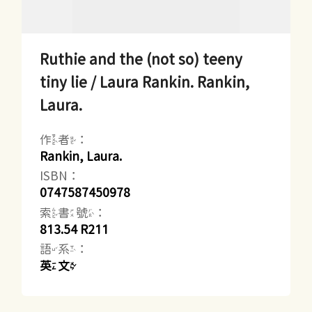
Ruthie and the (not so) teeny
tiny lie / Laura Rankin. Rankin,
Laura.
作者：
Rankin, Laura.
ISBN：
0747587450978
索書號：
813.54 R211
語系：
英文