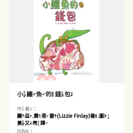
小鱷魚的錢包
作者：
麗茲.費恩雷(Lizzie Finlay)著.圖 ;
黃又青譯
ISBN：