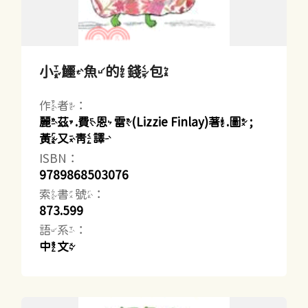
小鱷魚的錢包
作者：
麗茲.費恩雷(Lizzie Finlay)著.圖 ;
黃又青譯
ISBN：
9789868503076
索書號：
873.599
語系：
中文