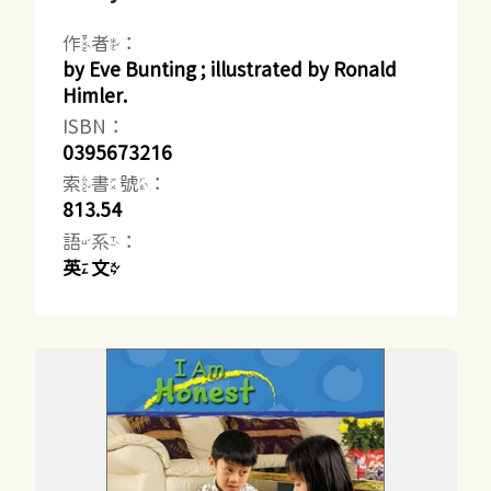
作者：
by Eve Bunting ; illustrated by Ronald
Himler.
ISBN：
0395673216
索書號：
813.54
語系：
英文