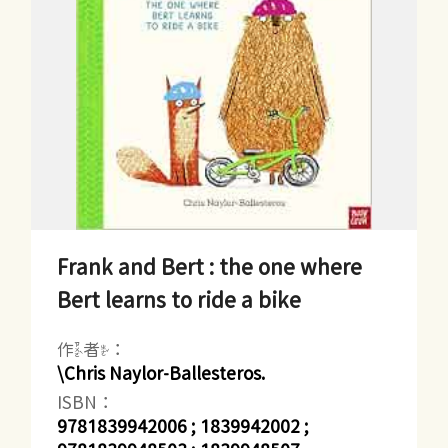
Frank and Bert : the one where
Bert learns to ride a bike
作者：
\Chris Naylor-Ballesteros.
ISBN：
9781839942006 ; 1839942002 ;