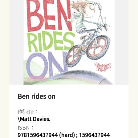
Ben rides on
作者：
\Matt Davies.
ISBN：
9781596437944 (hard) ; 1596437944