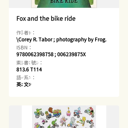
Fox and the bike ride
作者：
\Corey R. Tabor ; photography by Frog.
ISBN：
9780062398758 ; 006239875X
索書號：
813.6 T114
語系：
英文