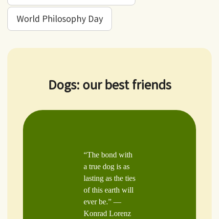
World Philosophy Day
Dogs: our best friends
“The bond with
a true dog is as
lasting as the ties
of this earth will
ever be.” —
Konrad Lorenz