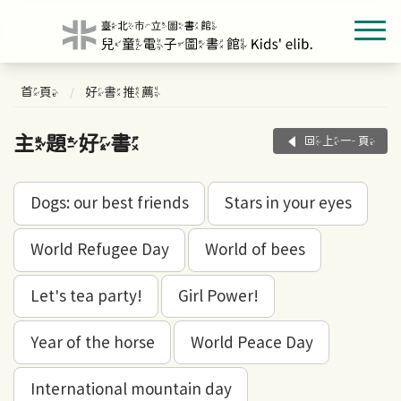
首頁
好書推薦
主題好書
回上一頁
Dogs: our best friends
Stars in your eyes
World Refugee Day
World of bees
Let's tea party!
Girl Power!
Year of the horse
World Peace Day
International mountain day