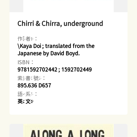
Chirri & Chirra, underground
作者：
\Kaya Doi ; translated from the
Japanese by David Boyd.
ISBN：
9781592702442 ; 1592702449
索書號：
895.636 D657
語系：
英文