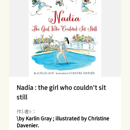
Nadia : the girl who couldn't sit
still
作者：
\by Karlin Gray ; illustrated by Christine
Davenier.