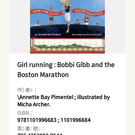
Girl running : Bobbi Gibb and the
Boston Marathon
作者：
\Annette Bay Pimentel ; illustrated by
Micha Archer.
ISBN：
9781101996683 ; 1101996684
索書號：