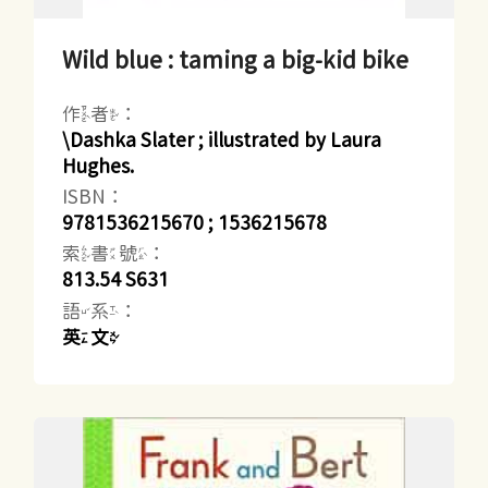
Wild blue : taming a big-kid bike
作者：
\Dashka Slater ; illustrated by Laura
Hughes.
ISBN：
9781536215670 ; 1536215678
索書號：
813.54 S631
語系：
英文