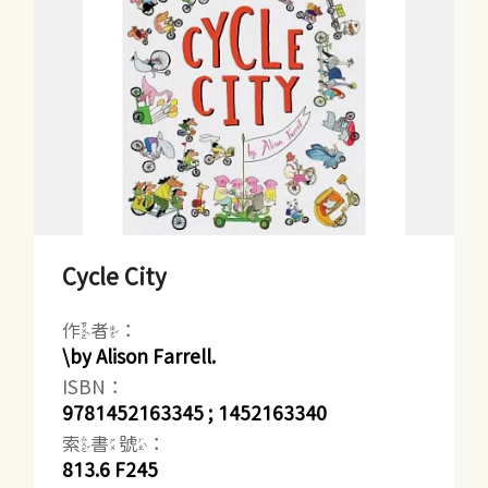
Cycle City
作者：
\by Alison Farrell.
ISBN：
9781452163345 ; 1452163340
索書號：
813.6 F245