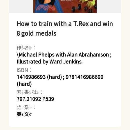
How to train with a T.Rex and win
8 gold medals
作者：
\Michael Phelps with Alan Abrahamson ;
Illustrated by Ward Jenkins.
ISBN：
1416986693 (hard) ; 9781416986690
(hard)
索書號：
797.21092 P539
語系：
英文