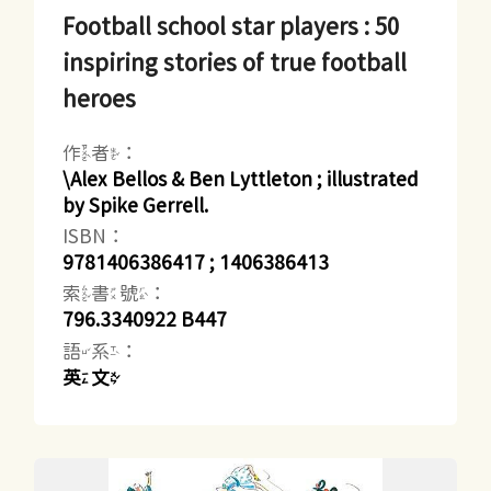
Football school star players : 50
inspiring stories of true football
heroes
作者：
\Alex Bellos & Ben Lyttleton ; illustrated
by Spike Gerrell.
ISBN：
9781406386417 ; 1406386413
索書號：
796.3340922 B447
語系：
英文