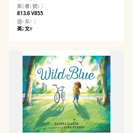
索書號：
813.6 V855
語系：
英文