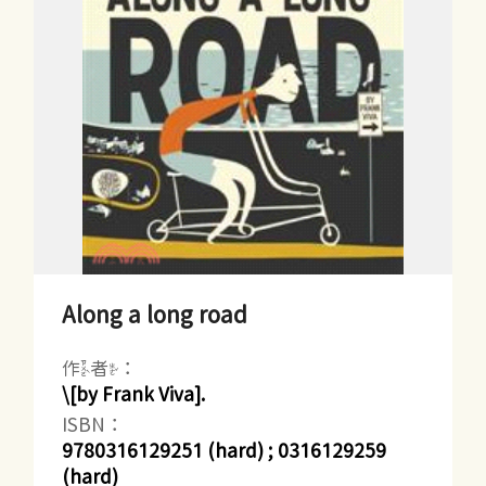
Along a long road
作者：
\[by Frank Viva].
ISBN：
9780316129251 (hard) ; 0316129259
(hard)