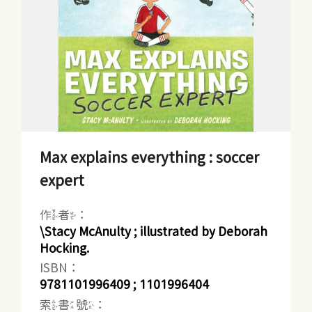
Max explains everything : soccer
expert
作者：
\Stacy McAnulty ; illustrated by Deborah
Hocking.
ISBN：
9781101996409 ; 1101996404
索書號：