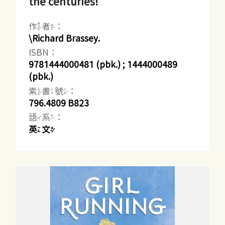
the centuries!
作者：
\Richard Brassey.
ISBN：
9781444000481 (pbk.) ; 1444000489
(pbk.)
索書號：
796.4809 B823
語系：
英文