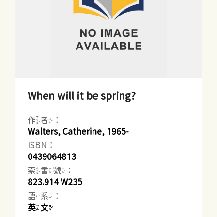
When will it be spring?
作者：
Walters, Catherine, 1965-
ISBN：
0439064813
索書號：
823.914 W235
語系：
英文