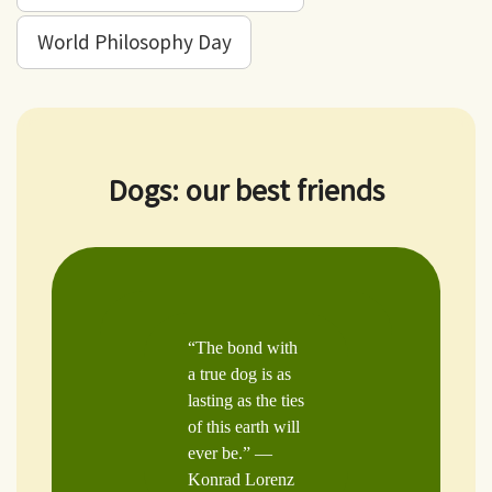
World Philosophy Day
Dogs: our best friends
“The bond with
a true dog is as
lasting as the ties
of this earth will
ever be.” —
Konrad Lorenz