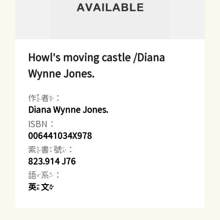
Howl's moving castle /Diana
Wynne Jones.
作者：
Diana Wynne Jones.
ISBN：
006441034X978
索書號：
823.914 J76
語系：
英文