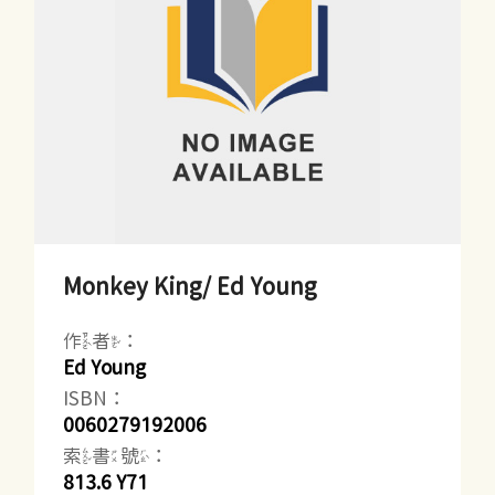
Monkey King/ Ed Young
作者：
Ed Young
ISBN：
0060279192006
索書號：
813.6 Y71