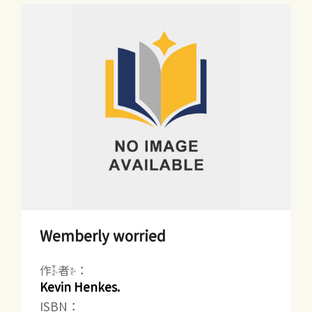
Wemberly worried
作者：
Kevin Henkes.
ISBN：