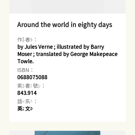
Around the world in eighty days
作者：
by Jules Verne ; illustrated by Barry
Moser ; translated by George Makepeace
Towle.
ISBN：
0688075088
索書號：
843.914
語系：
英文