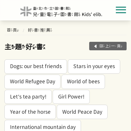
首頁
好書推薦
主題好書
回上一頁
Dogs: our best friends
Stars in your eyes
World Refugee Day
World of bees
Let's tea party!
Girl Power!
Year of the horse
World Peace Day
International mountain day