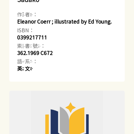
作者：
Eleanor Coerr ; illustrated by Ed Young.
ISBN：
0399217711
索書號：
362.1969 C672
語系：
英文