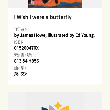
I Wish I were a butterfly
作者：
by James Howe; illustrated by Ed Young.
ISBN：
015200470X
索書號：
813.54 H856
語系：
英文