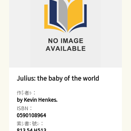
Julius: the baby of the world
作者：
by Kevin Henkes.
ISBN：
0590108964
索書號：
813.54 H513