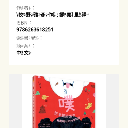
作者：
\牧野雅彥作 ; 鄭寬量譯
ISBN：
9786263618251
索書號：
語系：
中文