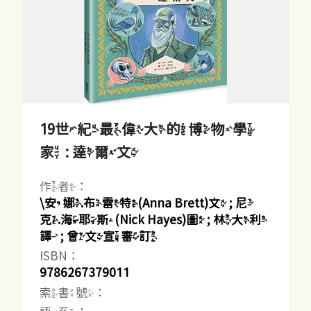
19世紀最偉大的博物學
家 : 達爾文
作者：
\安娜.布雷特(Anna Brett)文 ; 尼
克.海耶斯(Nick Hayes)圖 ; 林大利
譯 ; 曾文宣審訂
ISBN：
9786267379011
索書號：