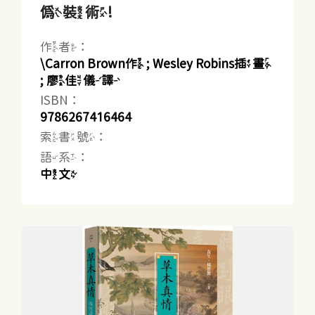
偽裝術!
作者：
\Carron Brown作 ; Wesley Robins插畫
; 廖佳儀譯
ISBN：
9786267416464
索書號：
語系：
中文