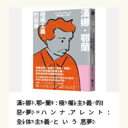
漢娜.鄂蘭 : 極權主義的
惡夢 = ハンナ.アレント :
全体主義という悪夢