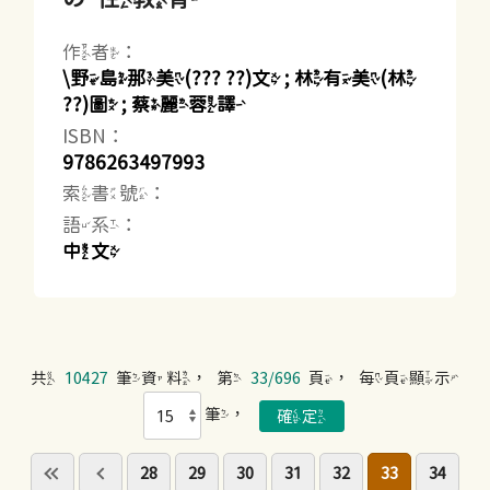
作者：
\野島那美(??? ??)文 ; 林有美(林
??)圖 ; 蔡麗蓉譯
ISBN：
9786263497993
索書號：
語系：
中文
共
10427
筆資料，第
33/696
頁，每頁顯示
筆，
28
29
30
31
32
33
34