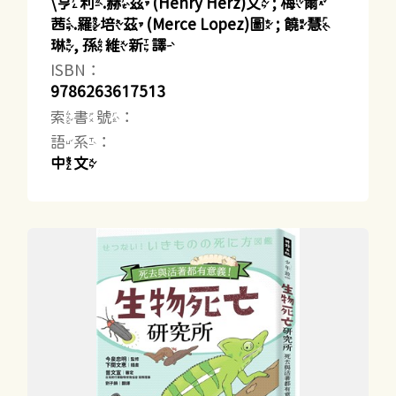
\亨利.赫茲(Henry Herz)文 ; 梅爾
茜.羅培茲(Merce Lopez)圖 ; 饒慧
琳, 孫維新譯
ISBN：
9786263617513
索書號：
語系：
中文