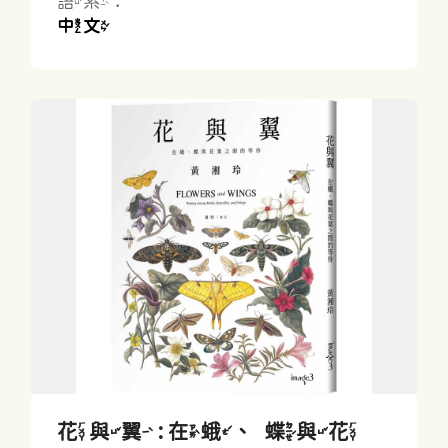
語系：
中文
花與翼 : 在蛾、蝶與花