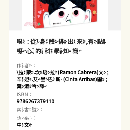
噗 : 從身體排出來,有點
噁心的科學知識
作者：
\拉蒙.坎培拉(Ramon Cabrera)文 ;
辛妲.艾里巴斯(Cinta Arribas)圖 ;
葉淑吟譯
ISBN：
9786267379110
索書號：
語系：
中文