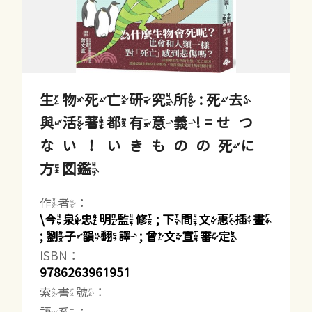
生物死亡研究所 : 死去
與活著都有意義! = せつ
ない！いきものの死に
方図鑑
作者：
\今泉忠明監修 ; 下間文惠插畫
; 劉子韻翻譯 ; 曾文宣審定
ISBN：
9786263961951
索書號：