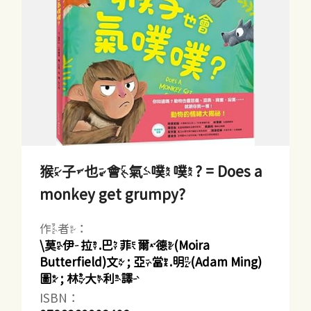
猴子也會氣噗噗? = Does a
monkey get grumpy?
作者：
\莫伊拉.巴菲爾德(Moira
Butterfield)文 ; 亞當.明(Adam Ming)
圖 ; 林大利譯
ISBN：