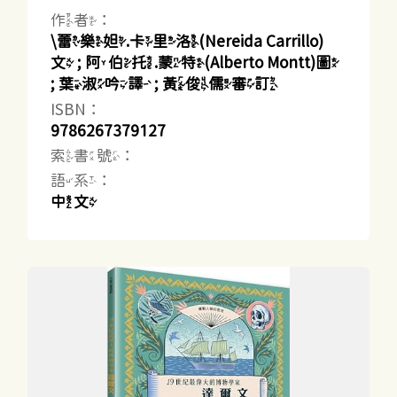
作者：
\蕾樂妲.卡里洛(Nereida Carrillo)
文 ; 阿伯托.蒙特(Alberto Montt)圖
; 葉淑吟譯 ; 黃俊儒審訂
ISBN：
9786267379127
索書號：
語系：
中文