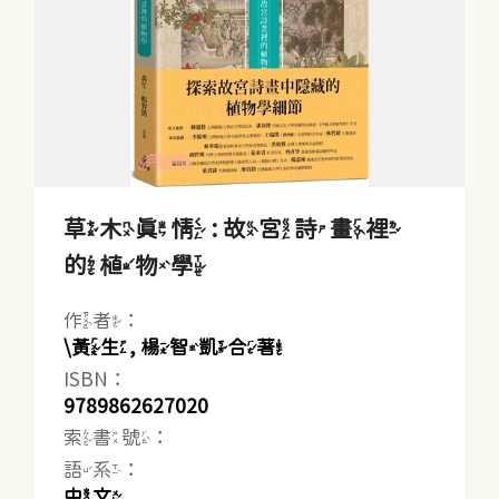
草木真情 : 故宮詩畫裡
的植物學
作者：
\黃生, 楊智凱合著
ISBN：
9789862627020
索書號：
語系：
中文