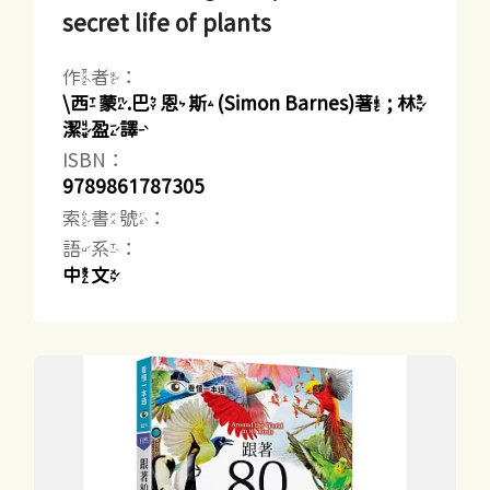
secret life of plants
作者：
\西蒙.巴恩斯(Simon Barnes)著 ; 林
潔盈譯
ISBN：
9789861787305
索書號：
語系：
中文