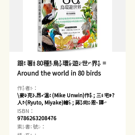
跟著80種鳥環遊世界 =
Around the world in 80 birds
作者：
\麥克.昂溫(Mike Unwin)作 ; 三宅?
人(Ryuto, Miyake)繪 ; 蔣尚恩譯
ISBN：
9786263208476
索書號：