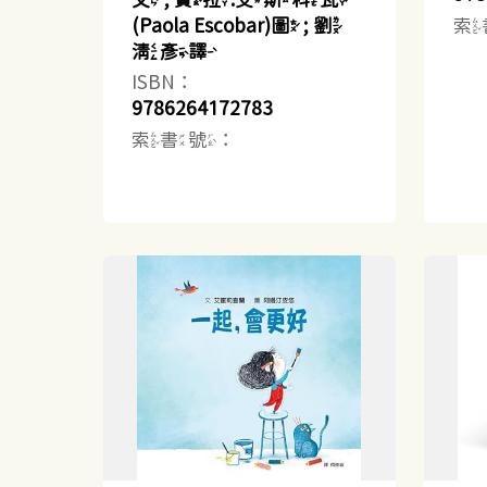
索
(Paola Escobar)圖 ; 劉
清彥譯
ISBN：
9786264172783
索書號：