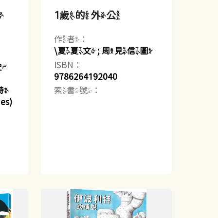
大
1歲的外公
作者：
\夏夏文 ; 周見信圖
ISBN：
史
9786264192040
索書號：
懷特
es)