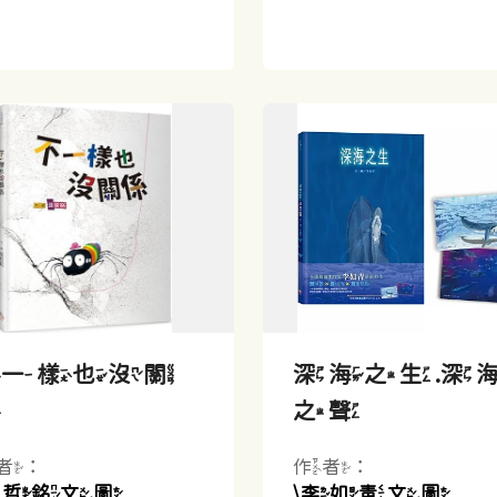
不一樣也沒關
深海之生.深
係
之聲
者：
作者：
張哲銘文.圖
\李如青文.圖