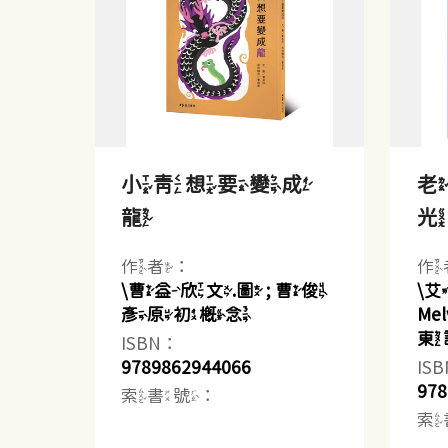
小青想要變成
龍
作者：
作
\曹益欣文.圖 ; 曹俊
\艾
彥原初概念
Me
東
ISBN：
9789862944066
IS
978
索書號：
索