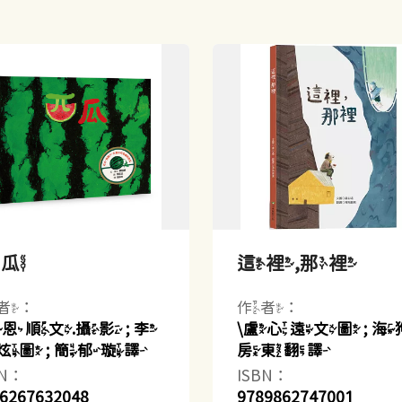
西瓜
這裡,那裡
者：
作者：
許恩順文.攝影 ; 李
\盧心遠文圖 ; 海
炫圖 ; 簡郁璇譯
房東翻譯
BN：
ISBN：
6267632048
9789862747001