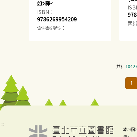
如譯
IS
ISBN：
978
9786269954209
索
索書號：
共
1042
1
:::
本