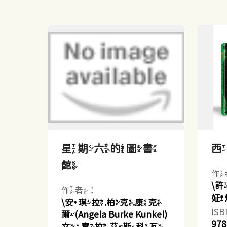
星期六的圖書
館
作
\
作者：
姃
\安琪拉.柏克.康克
IS
爾(Angela Burke Kunkel)
978
文 ; 寶拉.艾斯科瓦