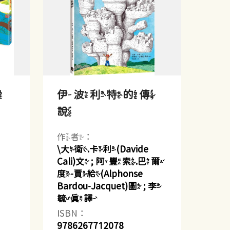
了
伊波利特的傳
說
作者：
\大衛.卡利(Davide
Cali)文 ; 阿豐索.巴爾
度-賈給(Alphonse
Bardou-Jacquet)圖 ; 李
毓真譯
ISBN：
9786267712078