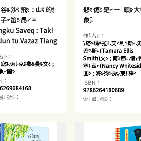
谷沙飛 : 山的
悲傷是一頭
子笛昂 =
象
gku Saveq : Taki
作者：
dun tu Vazaz Tiang
\塔瑪拉.艾利斯.
密斯(Tamara Ellis
者：
Smith)文 ; 南西.
乜寇.索克魯曼文 ;
塞茲(Nancy Whitesid
魚圖
圖 ; 海狗房東譯
BN：
ISBN：
6269684168
9786264180689
書號：
索書號：