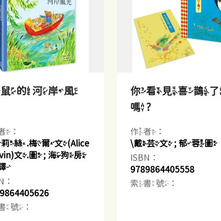
老鼠的河岸風
你看見喜鵲
光
嗎?
者：
作者：
莉絲.梅爾文(Alice
\戴芸文 ; 郁蓉圖
lvin)文.圖 ; 海狗房
ISBN：
譯
9789864405558
BN：
索書號：
9864405626
書號：