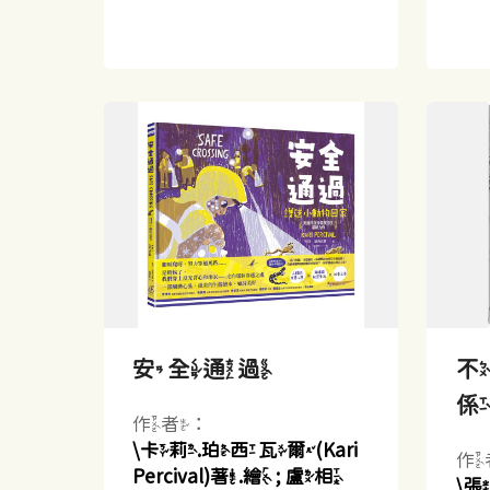
安全通過
作者：
\卡莉.珀西瓦爾(Kari
作
Percival)著.繪 ; 盧相
\