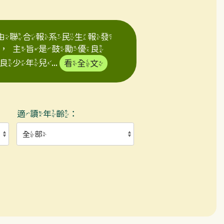
年由聯合報系民生報發
，主旨是鼓勵優良
年兒...
看全文
適讀年齡：