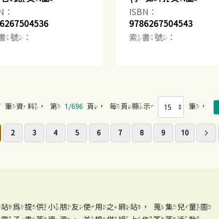
BN：
ISBN：
6267504536
9786267504543
書號：
索書號：
7
筆資料，第
1/696
頁，每頁顯示
筆，
2
3
4
5
6
7
8
9
10
網站為提供小朋友使用之網站，蒐集兒童圖