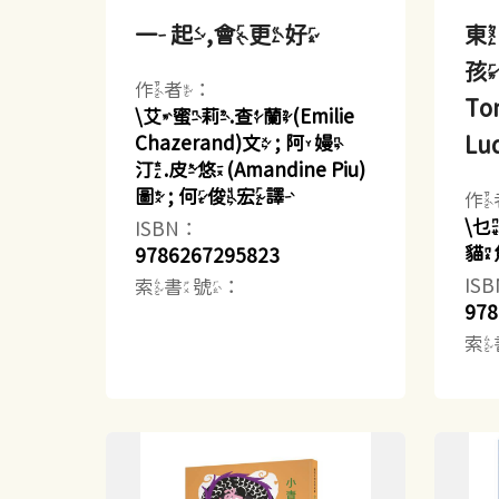
一起,會更好
東
孩
作者：
Ton
\艾蜜莉.查蘭(Emilie
Lu
Chazerand)文 ; 阿嫚
汀.皮悠(Amandine Piu)
圖 ; 何俊宏譯
作
\
ISBN：
貓
9786267295823
IS
索書號：
978
索