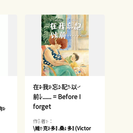
在我忘記以
前...... = Before I
forget
狗
作者：
\維克多.桑多(Victor