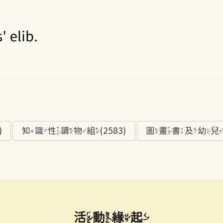
)
知識性讀物組(2583)
圖畫書及幼兒讀物
活動緣起