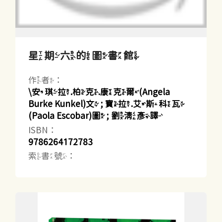
星期六的圖書館
作者：
\安琪拉.柏克.康克爾(Angela
Burke Kunkel)文 ; 寶拉.艾斯科瓦
(Paola Escobar)圖 ; 劉清彥譯
ISBN：
9786264172783
索書號：