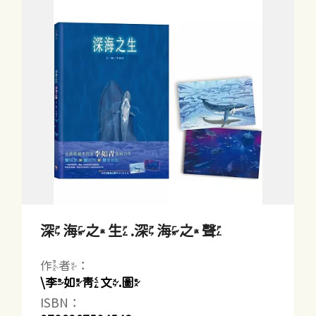
深海之生.深海之聲
作者：
\李如青文.圖
ISBN：