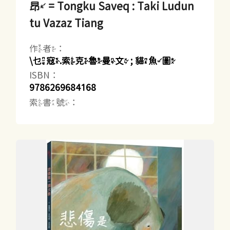
昂 = Tongku Saveq : Taki Ludun
tu Vazaz Tiang
作者：
\乜寇.索克魯曼文 ; 貓魚圖
ISBN：
9786269684168
索書號：