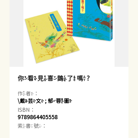
你看見喜鵲了嗎?
作者：
\戴芸文 ; 郁蓉圖
ISBN：
9789864405558
索書號：