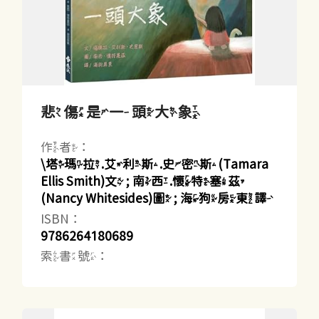
悲傷是一頭大象
作者：
\塔瑪拉.艾利斯.史密斯(Tamara
Ellis Smith)文 ; 南西.懷特塞茲
(Nancy Whitesides)圖 ; 海狗房東譯
ISBN：
9786264180689
索書號：