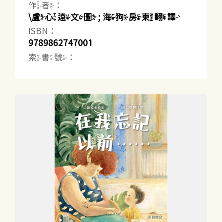
作者：
\盧心遠文圖 ; 海狗房東翻譯
ISBN：
9789862747001
索書號：