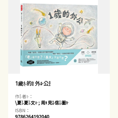
1歲的外公
作者：
\夏夏文 ; 周見信圖
ISBN：
9786264192040