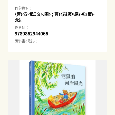
作者：
\曹益欣文.圖 ; 曹俊彥原初概
念
ISBN：
9789862944066
索書號：