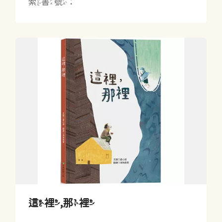
索書號：
這裡,那裡