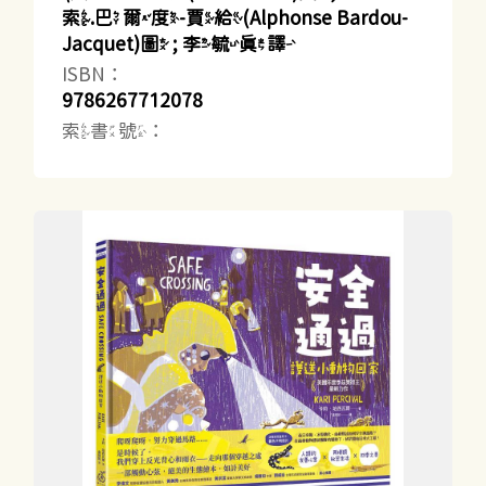
索.巴爾度-賈給(Alphonse Bardou-
Jacquet)圖 ; 李毓真譯
ISBN：
9786267712078
索書號：