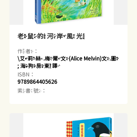
老鼠的河岸風光
作者：
\艾莉絲.梅爾文(Alice Melvin)文.圖
; 海狗房東譯
ISBN：
9789864405626
索書號：