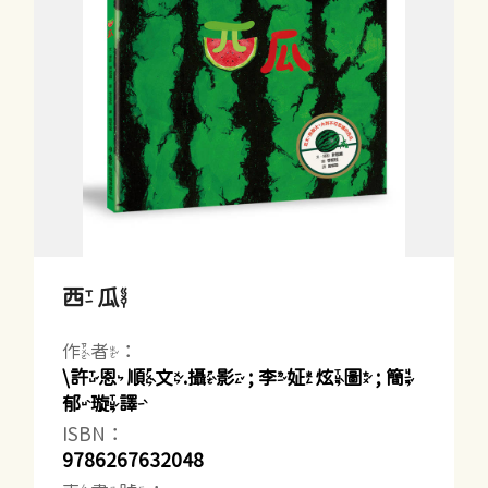
西瓜
作者：
\許恩順文.攝影 ; 李姃炫圖 ; 簡
郁璇譯
ISBN：
9786267632048