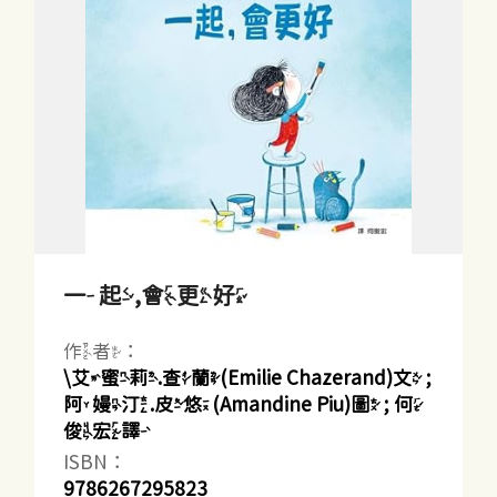
一起,會更好
作者：
\艾蜜莉.查蘭(Emilie Chazerand)文 ;
阿嫚汀.皮悠(Amandine Piu)圖 ; 何
俊宏譯
ISBN：
9786267295823