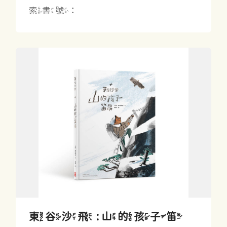
索書號：
東谷沙飛 : 山的孩子笛