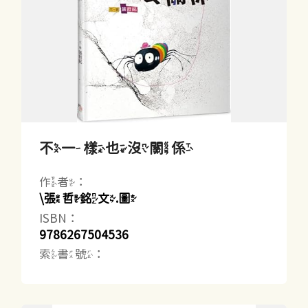
不一樣也沒關係
作者：
\張哲銘文.圖
ISBN：
9786267504536
索書號：