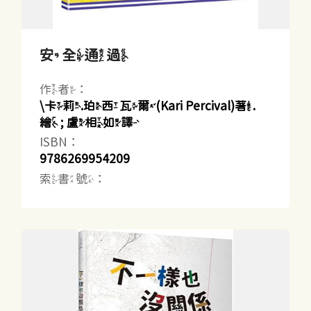
安全通過
作者：
\卡莉.珀西瓦爾(Kari Percival)著.
繪 ; 盧相如譯
ISBN：
9786269954209
索書號：