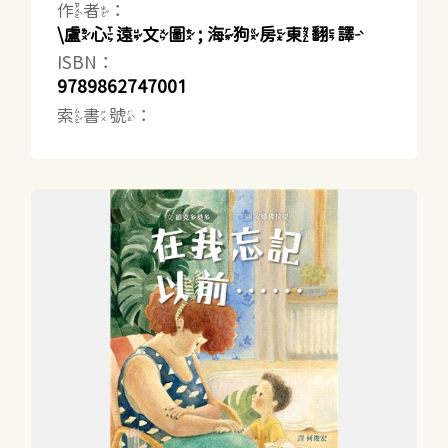
作者：
\盧心遠文圖 ; 海狗房東翻譯
ISBN：
9789862747001
索書號：