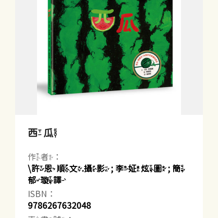
西瓜
作者：
\許恩順文.攝影 ; 李姃炫圖 ; 簡
郁璇譯
ISBN：
9786267632048