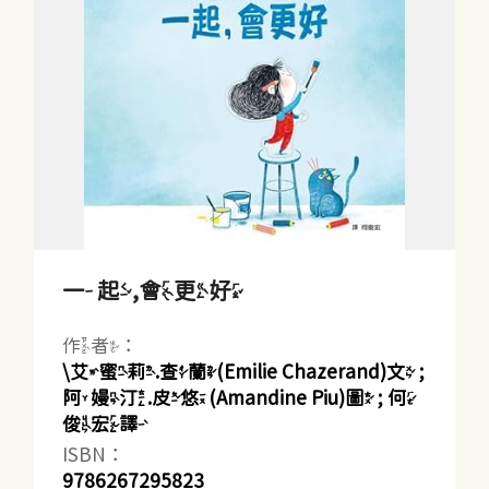
一起,會更好
作者：
\艾蜜莉.查蘭(Emilie Chazerand)文 ;
阿嫚汀.皮悠(Amandine Piu)圖 ; 何
俊宏譯
ISBN：
9786267295823