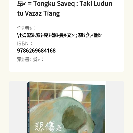
昂 = Tongku Saveq : Taki Ludun
tu Vazaz Tiang
作者：
\乜寇.索克魯曼文 ; 貓魚圖
ISBN：
9786269684168
索書號：