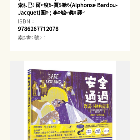
索.巴爾度-賈給(Alphonse Bardou-
Jacquet)圖 ; 李毓真譯
ISBN：
9786267712078
索書號：