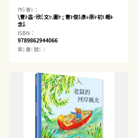
作者：
\曹益欣文.圖 ; 曹俊彥原初概
念
ISBN：
9789862944066
索書號：