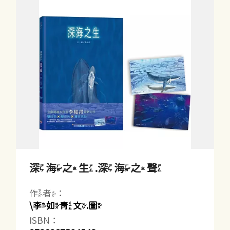
深海之生.深海之聲
作者：
\李如青文.圖
ISBN：