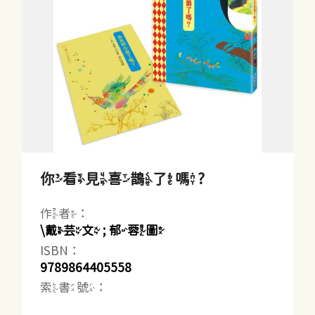
你看見喜鵲了嗎?
作者：
\戴芸文 ; 郁蓉圖
ISBN：
9789864405558
索書號：