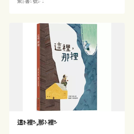
索書號：
這裡,那裡