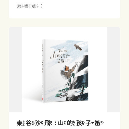
索書號：
東谷沙飛 : 山的孩子笛