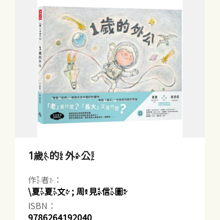
1歲的外公
作者：
\夏夏文 ; 周見信圖
ISBN：
9786264192040