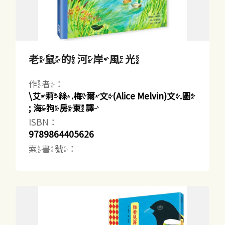
老鼠的河岸風光
作者：
\艾莉絲.梅爾文(Alice Melvin)文.圖
; 海狗房東譯
ISBN：
9789864405626
索書號：