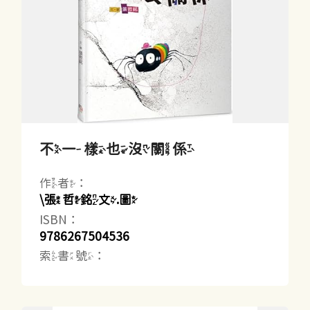
不一樣也沒關係
作者：
\張哲銘文.圖
ISBN：
9786267504536
索書號：