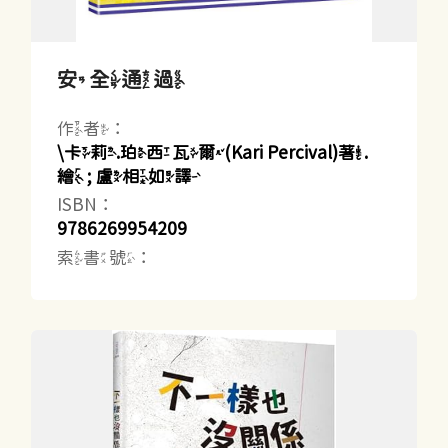
安全通過
作者：
\卡莉.珀西瓦爾(Kari Percival)著.
繪 ; 盧相如譯
ISBN：
9786269954209
索書號：