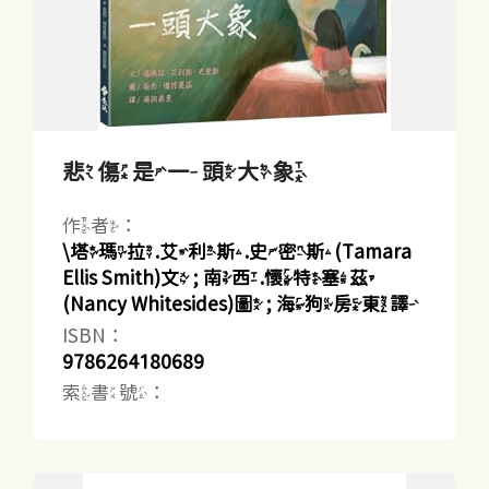
悲傷是一頭大象
作者：
\塔瑪拉.艾利斯.史密斯(Tamara
Ellis Smith)文 ; 南西.懷特塞茲
(Nancy Whitesides)圖 ; 海狗房東譯
ISBN：
9786264180689
索書號：