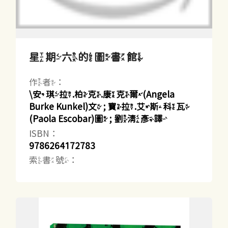
星期六的圖書館
作者：
\安琪拉.柏克.康克爾(Angela
Burke Kunkel)文 ; 寶拉.艾斯科瓦
(Paola Escobar)圖 ; 劉清彥譯
ISBN：
9786264172783
索書號：