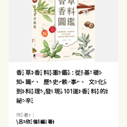
香草香料圖鑑 : 從基礎
知識、歷史軼事、文化
到料理,發現101道香料的
祕辛
作者：
\呂欣倫編著