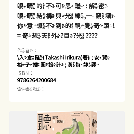
眼睛的不可思議 : 解密
眼睛結構與光線,一窺讓
你意想不到的視覺奇蹟!
= 奇想天外?目?光????
作者：
\入倉隆(Takashi Irikura)著 ; 安賀
裕子插圖設計 ; 黃詩婷譯
ISBN：
9786264200684
索書號：