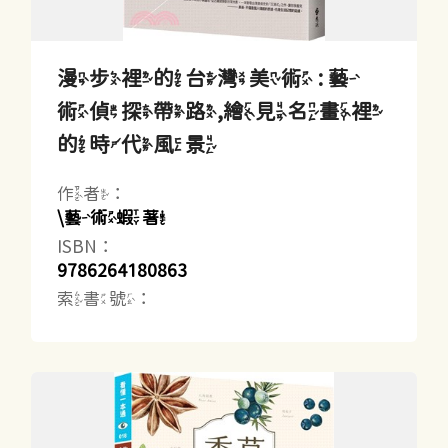
漫步裡的台灣美術 : 藝
術偵探帶路,繪見名畫裡
的時代風景
作者：
\藝術蝦著
ISBN：
9786264180863
索書號：