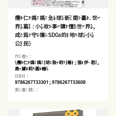
欖仁媽媽全球新聞臺. 世
界篇 : 小故事讀懂世界,
成為守護SDGs的地球小
公民
作者：
\欖仁媽媽(胡致莉)著 ; 張伊君,
奧黛莉圓繪
ISBN：
9786267733301 ; 9786267733608
索書號：