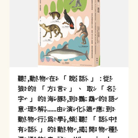
聽,動物在「說話」 : 從
狼的「方言」、取「名
字」的海豚,到鸚鵡的語
意理解......由演化適應到
動物行為學,傾聽「話中
有話」的動物,揭開物種