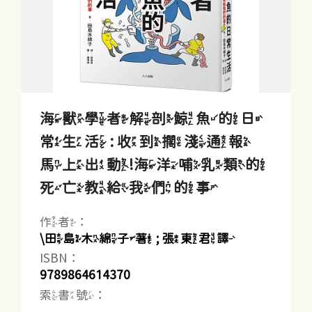
海獸學者解剖鯨魚的日
常生活 : 收到擱淺通報
馬上出動!海洋哺乳類的
死亡教給我們的事
作者：
\田島木綿子著 ; 張東君譯
ISBN：
9789864614370
索書號：