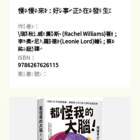
慢慢來 : 好事正在發生
作者：
\瑞秋.威廉斯(Rachel Williams)著 ;
李奧尼.羅德(Leonie Lord)繪 ; 蔡
祐庭譯
ISBN：
9786267626115
索書號：