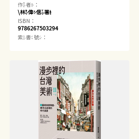
作者：
\林偉信著
ISBN：
9786267503294
索書號：