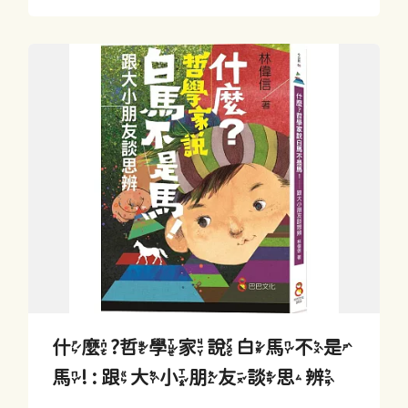
什麼?哲學家說白馬不是
馬! : 跟大小朋友談思辨