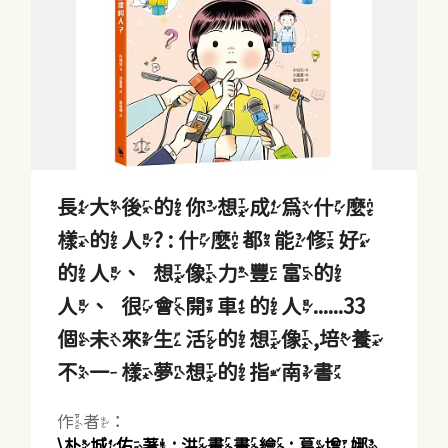
長大後的你想成為什麼
樣的人? : 什麼都能修好
的人、想像力豐富的
人、很會開車的人......33
個未來生活的想像,培養
不一樣夢想的指南書
作者：
\朴城佑著 ; 洪畫畫繪 ; 葛增娜