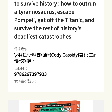
to survive history : how to outrun
a tyrannosaurus, escape
Pompeii, get off the Titanic, and
survive the rest of history's
deadliest catastrophes
作者：
\柯迪.卡西迪(Cody Cassidy)著 ; 王
惟芬譯
ISBN：
9786267397923
索書號：