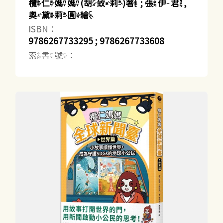
欖仁媽媽(胡致莉)著 ; 張伊君,
奧黛莉圓繪
ISBN：
9786267733295 ; 9786267733608
索書號：