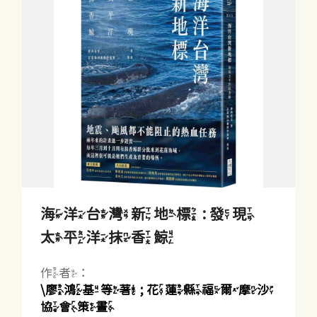
海洋台灣新地標 : 發現
太平洋抹香鯨
作者：
\廖鴻基等著 ; 花蓮縣福爾摩沙
協會策畫