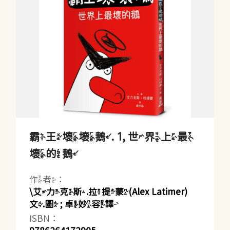
霸王壞壞鵝. 1, 世界上最
壞的鵝
作者：
\艾力克斯.拉提蒙(Alex Latimer)
文.圖 ; 卓妙容譯
ISBN：