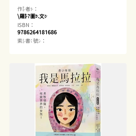
作者：
\羅?圖.文
ISBN：
9786264181686
索書號：