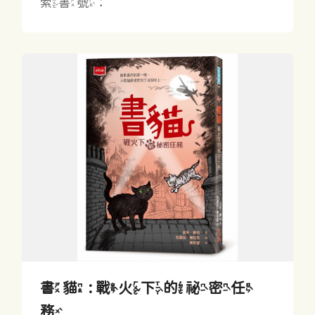
索書號：
書貓 : 戰火下的祕密任
務