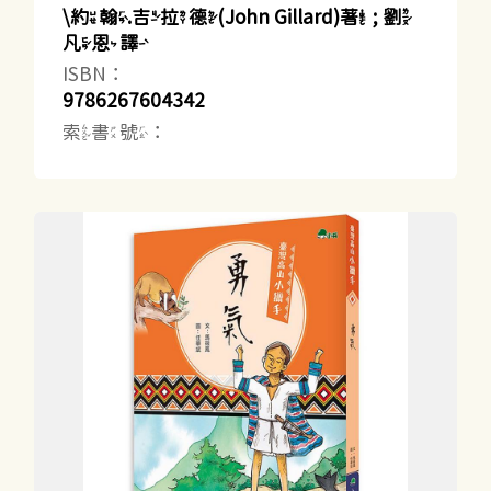
\約翰.吉拉德(John Gillard)著 ; 劉
凡恩譯
ISBN：
9786267604342
索書號：