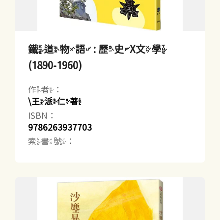
鐵道物語 : 歷史X文學
(1890-1960)
作者：
\王派仁著
ISBN：
9786263937703
索書號：