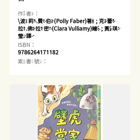
作者：
\波莉.費伯(Polly Faber)著 ; 克蕾
拉.佛拉密(Clara Vulliamy)繪 ; 黃琪
瑩譯
ISBN：
9786264171182
索書號：