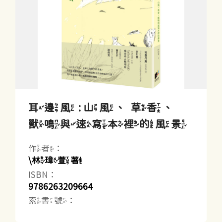
耳邊風 : 山風、草香、
獸鳴與速寫本裡的風景
作者：
\林瑋萱著
ISBN：
9786263209664
索書號：