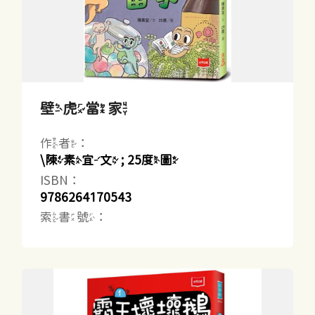
壁虎當家
作者：
\陳素宜文 ; 25度圖
ISBN：
9786264170543
索書號：