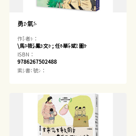
勇氣
作者：
\馬筱鳳文 ; 任華斌圖
ISBN：
9786267502488
索書號：