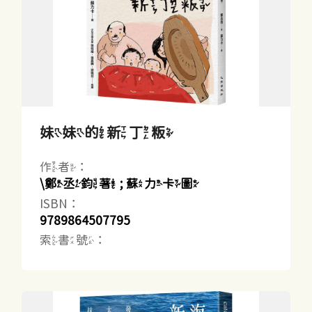
妹妹的新丁粄
作者：
\鄭丞鈞著 ; 蘇力卡圖
ISBN：
9789864507795
索書號：