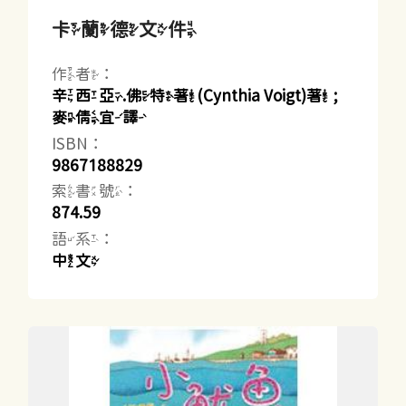
卡蘭德文件
作者：
辛西亞.佛特著(Cynthia Voigt)著 ;
麥倩宜譯
ISBN：
9867188829
索書號：
874.59
語系：
中文