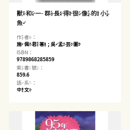
獸和一群長得很像的小
魚
作者：
施佩君著 ; 吳孟芸圖
ISBN：
9789868285859
索書號：
859.6
語系：
中文