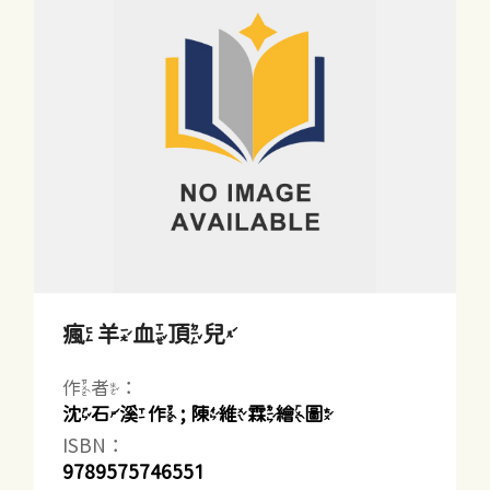
瘋羊血頂兒
作者：
沈石溪作 ; 陳維霖繪圖
ISBN：
9789575746551