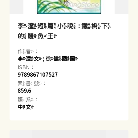
李潼短篇小說 : 鐵橋下
的鰻魚王
作者：
李潼文 ; 徐建國圖
ISBN：
9789867107527
索書號：
859.6
語系：
中文