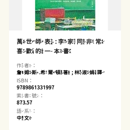
萬世師表 : 李家同非常
喜歡的一本書
作者：
詹姆斯.希爾頓著 ; 林淑娟譯
ISBN：
9789861331997
索書號：
873.57
語系：
中文