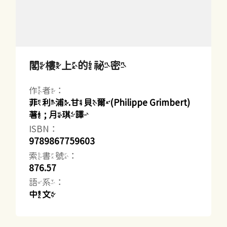
閣樓上的祕密
作者：
菲利浦.甘貝爾(Philippe Grimbert)
著 ; 月琪譯
ISBN：
9789867759603
索書號：
876.57
語系：
中文