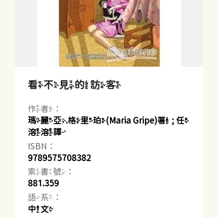
看不見的訪客
作者：
瑪麗亞.格里珀(Maria Gripe)著 ; 任
溶溶譯
ISBN：
9789575708382
索書號：
881.359
語系：
中文