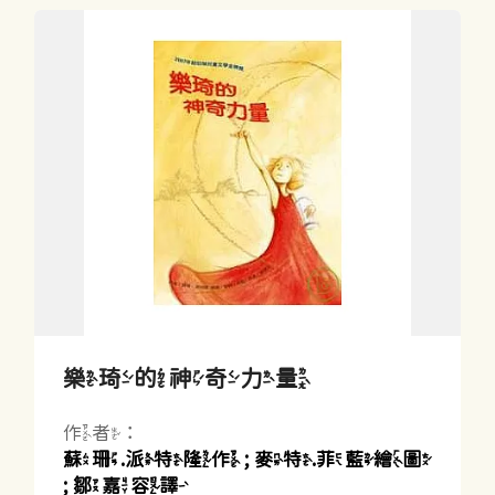
樂琦的神奇力量
作者：
蘇珊.派特隆作 ; 麥特.菲藍繪圖
; 鄒嘉容譯