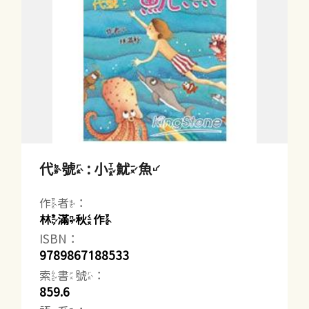
代號 : 小魷魚
作者：
林滿秋作
ISBN：
9789867188533
索書號：
859.6