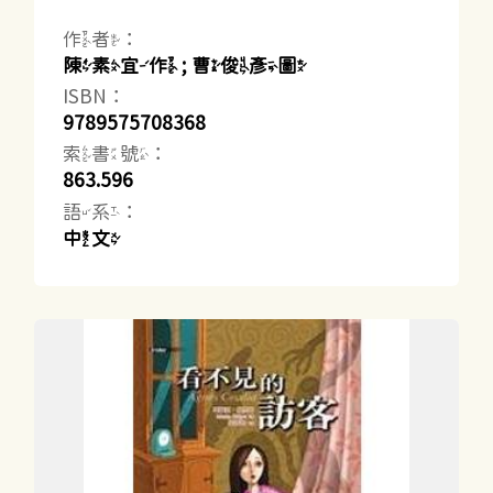
作者：
陳素宜作 ; 曹俊彥圖
ISBN：
9789575708368
索書號：
863.596
語系：
中文