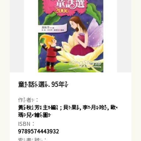
童話選. 95年
作者：
黃秋芳主編 ; 貝果, 李月玲, 歐
瑪兒繪圖
ISBN：
9789574443932
索書號：