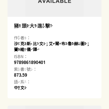
豬頭大進擊
作者：
沙克斯比文 ; 艾爾布魯赫圖 ;
竇維儀譯
ISBN：
9789861890401
索書號：
873.59
語系：
中文