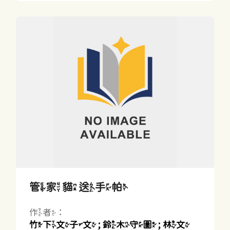
管家貓送手帕
作者：
竹下文子文 ; 鈴木守圖 ; 林文