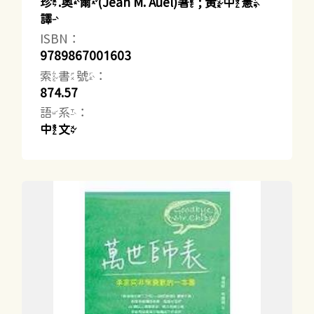
珍.奧爾(Jean M. Auel)著 ; 黃中憲
譯
ISBN：
9789867001603
索書號：
874.57
語系：
中文