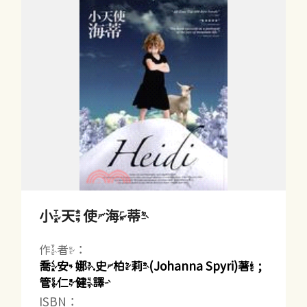
小天使海蒂
作者：
喬安娜.史柏莉(Johanna Spyri)著 ;
管仁健譯
ISBN：