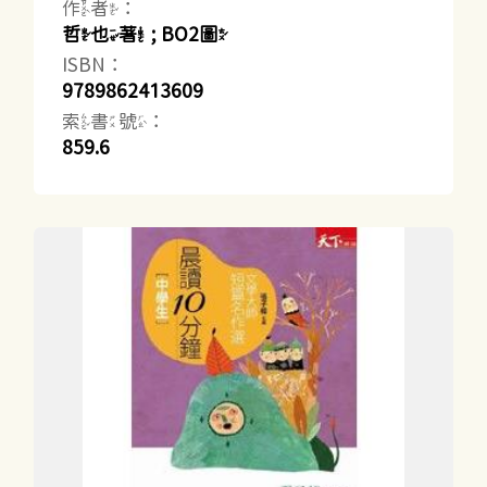
作者：
哲也著 ; BO2圖
ISBN：
9789862413609
索書號：
859.6