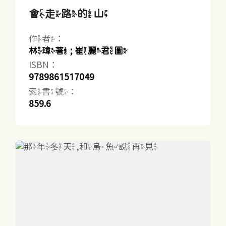
會走路的山
作者：
林瑋著 ; 崔麗君圖
ISBN：
9789861517049
索書號：
859.6