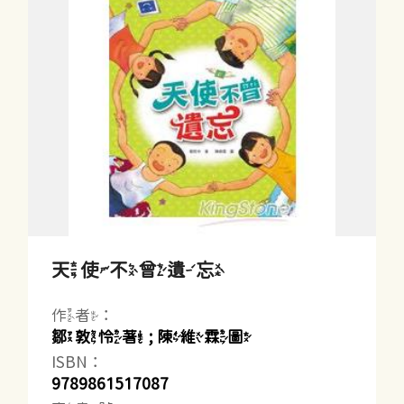
天使不曾遺忘
作者：
鄒敦怜著 ; 陳維霖圖
ISBN：
9789861517087