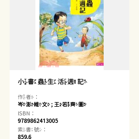
小書蟲生活週記
作者：
岑澎維文 ; 王若齊圖
ISBN：
9789862413005
索書號：
859.6