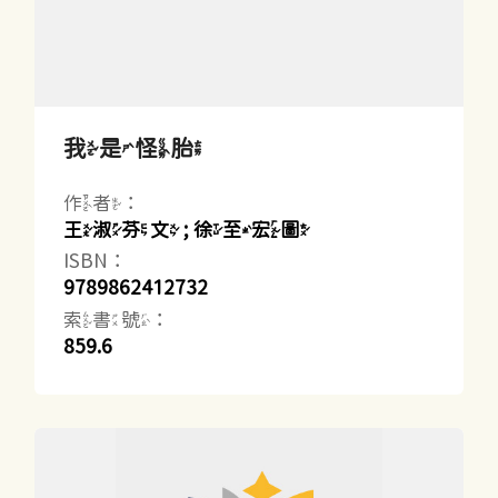
我是怪胎
作者：
王淑芬文 ; 徐至宏圖
ISBN：
9789862412732
索書號：
859.6