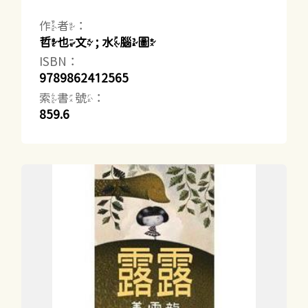
作者：
哲也文 ; 水腦圖
ISBN：
9789862412565
索書號：
859.6