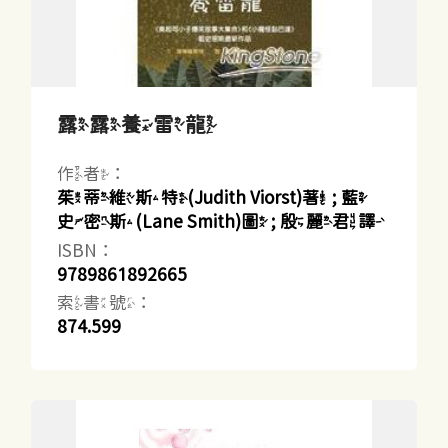
露露養雷龍
作者：
茱蒂維斯特(Judith Viorst)著 ; 藍
史密斯(Lane Smith)圖 ; 殷麗君譯
ISBN：
9789861892665
索書號：
874.599