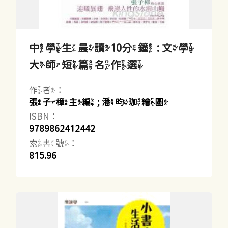
中學生晨讀10分鐘 : 文學
大師短篇名作選
作者：
張子樟主編 ; 潘昀珈繪圖
ISBN：
9789862412442
索書號：
815.96