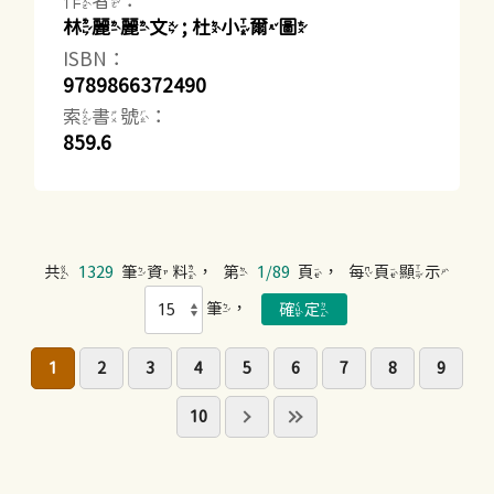
作者：
林麗麗文 ; 杜小爾圖
ISBN：
9789866372490
索書號：
859.6
共
1329
筆資料，第
1/89
頁，每頁顯示
筆，
1
2
3
4
5
6
7
8
9
10