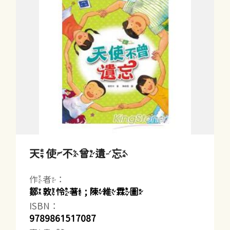
天使不曾遺忘
作者：
鄒敦怜著 ; 陳維霖圖
ISBN：
9789861517087