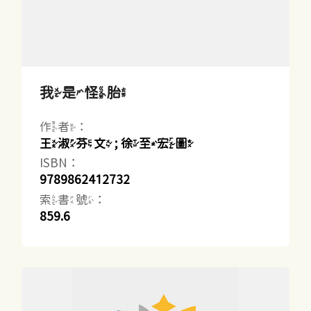
我是怪胎
作者：
王淑芬文 ; 徐至宏圖
ISBN：
9789862412732
索書號：
859.6