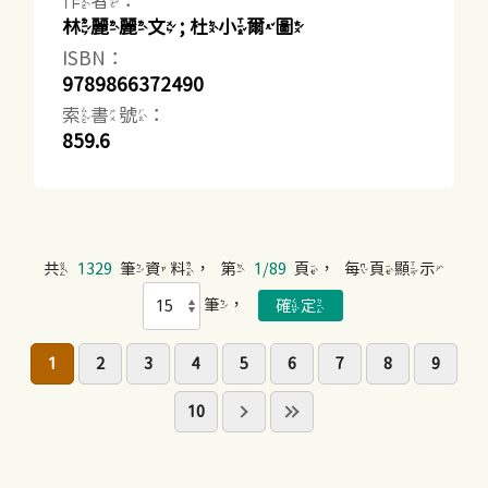
作者：
林麗麗文 ; 杜小爾圖
ISBN：
9789866372490
索書號：
859.6
共
1329
筆資料，第
1/89
頁，每頁顯示
筆，
1
2
3
4
5
6
7
8
9
10