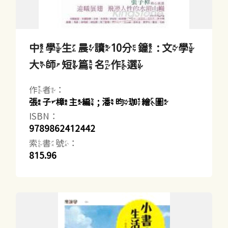
中學生晨讀10分鐘 : 文學
大師短篇名作選
作者：
張子樟主編 ; 潘昀珈繪圖
ISBN：
9789862412442
索書號：
815.96