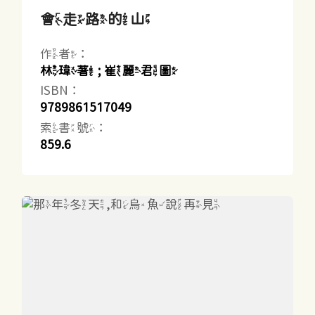
會走路的山
作者：
林瑋著 ; 崔麗君圖
ISBN：
9789861517049
索書號：
859.6