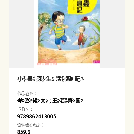
小書蟲生活週記
作者：
岑澎維文 ; 王若齊圖
ISBN：
9789862413005
索書號：
859.6