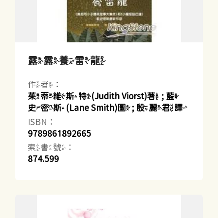
露露養雷龍
作者：
茱蒂維斯特(Judith Viorst)著 ; 藍
史密斯(Lane Smith)圖 ; 殷麗君譯
ISBN：
9789861892665
索書號：
874.599