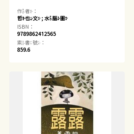
作者：
哲也文 ; 水腦圖
ISBN：
9789862412565
索書號：
859.6