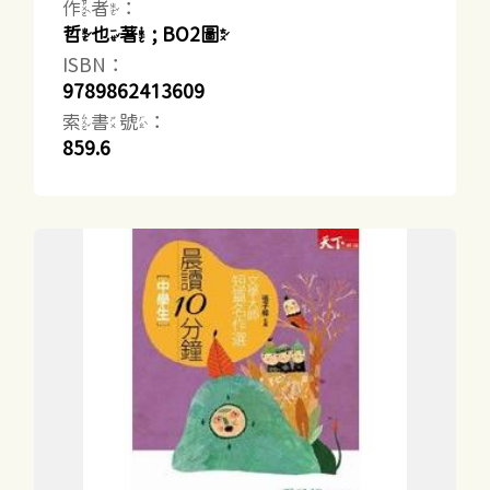
作者：
哲也著 ; BO2圖
ISBN：
9789862413609
索書號：
859.6