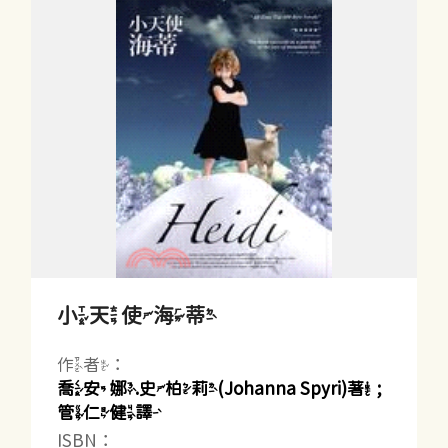
小天使海蒂
作者：
喬安娜.史柏莉(Johanna Spyri)著 ;
管仁健譯
ISBN：