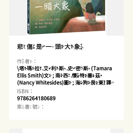
悲傷是一頭大象
作者：
\塔瑪拉.艾利斯.史密斯(Tamara
Ellis Smith)文 ; 南西.懷特塞茲
(Nancy Whitesides)圖 ; 海狗房東譯
ISBN：
9786264180689
索書號：