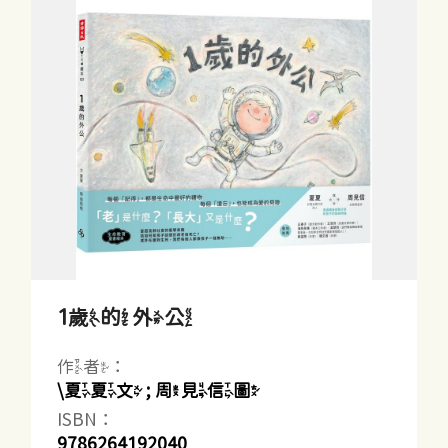
1歲的外公
作者：
\夏夏文 ; 周見信圖
ISBN：
9786264192040