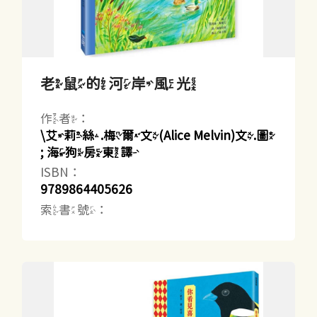
老鼠的河岸風光
作者：
\艾莉絲.梅爾文(Alice Melvin)文.圖
; 海狗房東譯
ISBN：
9789864405626
索書號：