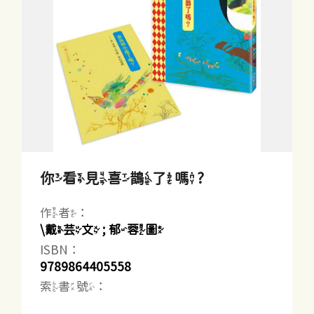
你看見喜鵲了嗎?
作者：
\戴芸文 ; 郁蓉圖
ISBN：
9789864405558
索書號：