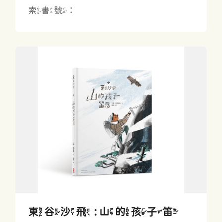
索書號：
東谷沙飛 : 山的孩子笛