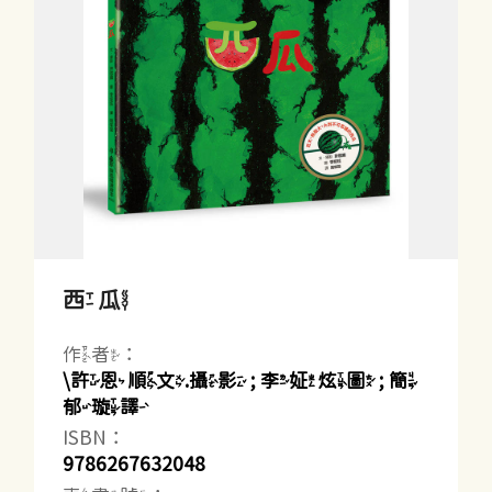
西瓜
作者：
\許恩順文.攝影 ; 李姃炫圖 ; 簡
郁璇譯
ISBN：
9786267632048