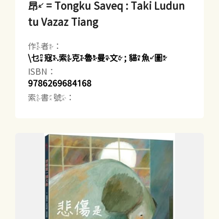
昂 = Tongku Saveq : Taki Ludun
tu Vazaz Tiang
作者：
\乜寇.索克魯曼文 ; 貓魚圖
ISBN：
9786269684168
索書號：