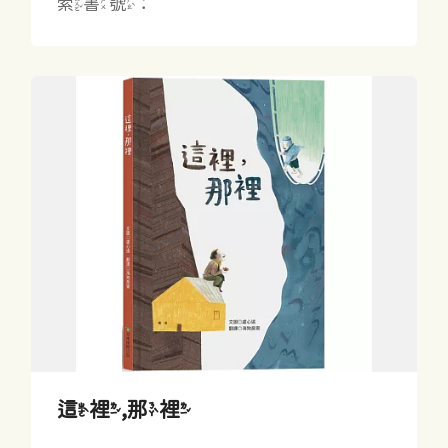
索書號：
這裡,那裡