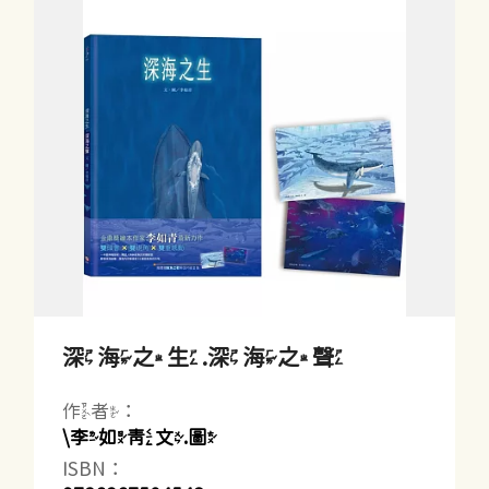
深海之生.深海之聲
作者：
\李如青文.圖
ISBN：