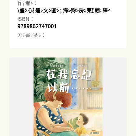
作者：
\盧心遠文圖 ; 海狗房東翻譯
ISBN：
9789862747001
索書號：