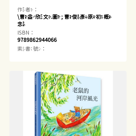
作者：
\曹益欣文.圖 ; 曹俊彥原初概
念
ISBN：
9789862944066
索書號：