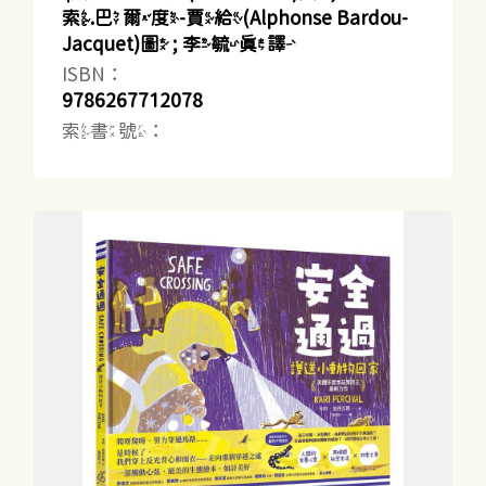
索.巴爾度-賈給(Alphonse Bardou-
Jacquet)圖 ; 李毓真譯
ISBN：
9786267712078
索書號：