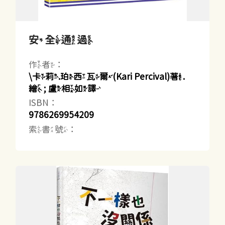
安全通過
作者：
\卡莉.珀西瓦爾(Kari Percival)著.
繪 ; 盧相如譯
ISBN：
9786269954209
索書號：