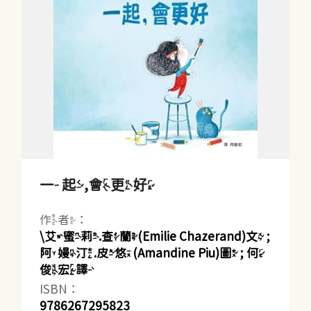
一起,會更好
作者：
\艾蜜莉.查蘭(Emilie Chazerand)文 ;
阿嫚汀.皮悠(Amandine Piu)圖 ; 何
俊宏譯
ISBN：
9786267295823