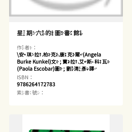
星期六的圖書館
作者：
\安琪拉.柏克.康克爾(Angela
Burke Kunkel)文 ; 寶拉.艾斯科瓦
(Paola Escobar)圖 ; 劉清彥譯
ISBN：
9786264172783
索書號：