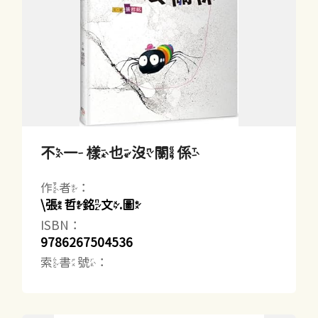
不一樣也沒關係
作者：
\張哲銘文.圖
ISBN：
9786267504536
索書號：