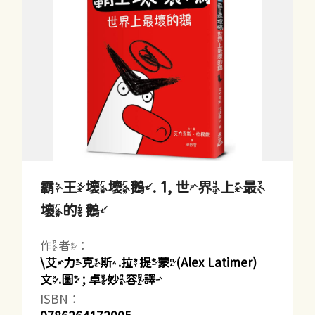
霸王壞壞鵝. 1, 世界上最
壞的鵝
作者：
\艾力克斯.拉提蒙(Alex Latimer)
文.圖 ; 卓妙容譯
ISBN：