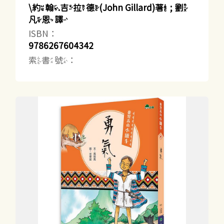
\約翰.吉拉德(John Gillard)著 ; 劉
凡恩譯
ISBN：
9786267604342
索書號：