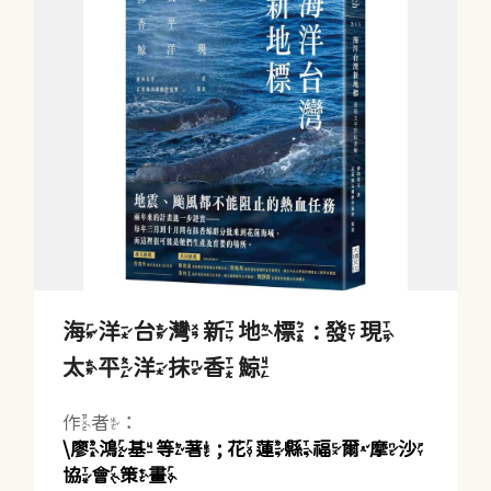
海洋台灣新地標 : 發現
太平洋抹香鯨
作者：
\廖鴻基等著 ; 花蓮縣福爾摩沙
協會策畫