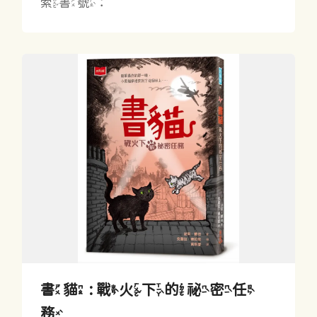
索書號：
書貓 : 戰火下的祕密任
務