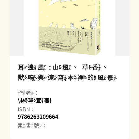
耳邊風 : 山風、草香、
獸鳴與速寫本裡的風景
作者：
\林瑋萱著
ISBN：
9786263209664
索書號：