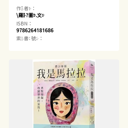
作者：
\羅?圖.文
ISBN：
9786264181686
索書號：