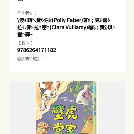
作者：
\波莉.費伯(Polly Faber)著 ; 克蕾
拉.佛拉密(Clara Vulliamy)繪 ; 黃琪
瑩譯
ISBN：
9786264171182
索書號：