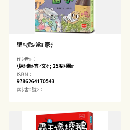
壁虎當家
作者：
\陳素宜文 ; 25度圖
ISBN：
9786264170543
索書號：