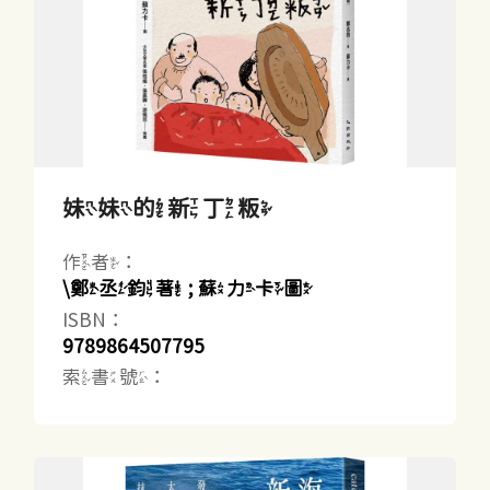
妹妹的新丁粄
作者：
\鄭丞鈞著 ; 蘇力卡圖
ISBN：
9789864507795
索書號：