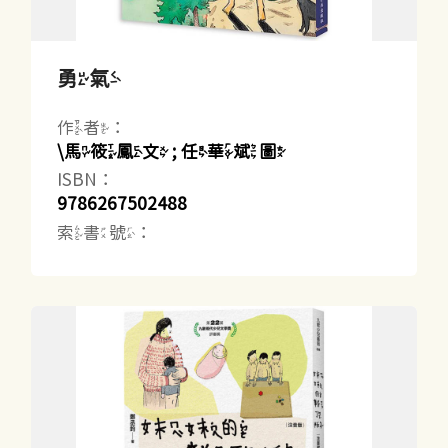
勇氣
作者：
\馬筱鳳文 ; 任華斌圖
ISBN：
9786267502488
索書號：