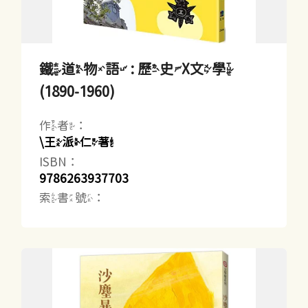
鐵道物語 : 歷史X文學
(1890-1960)
作者：
\王派仁著
ISBN：
9786263937703
索書號：