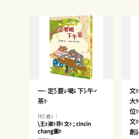
一定要喝下午
茶
大
作者：
文
\王淑芬文 ; cincin
chang圖