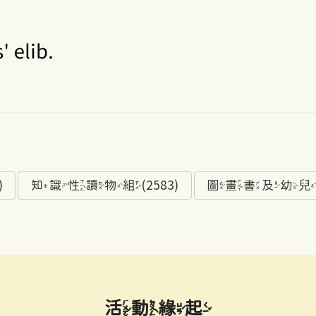
)
知識性讀物組(2583)
圖畫書及幼兒讀物
活動緣起