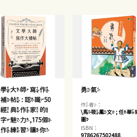
文學大師寫作
勇氣
補帖 : 認識50
作者：
位經典作家的
\馬筱鳳文 ; 任華
字魅力,175個
圖
ISBN：
創作練習讓你
9786267502488