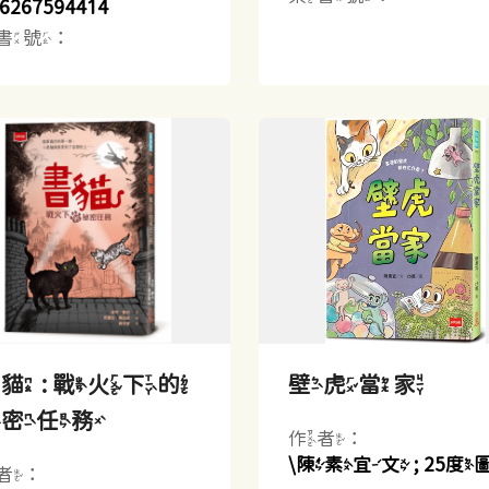
6267594414
書號：
貓 : 戰火下的
壁虎當家
祕密任務
作者：
\陳素宜文 ; 25度
者：