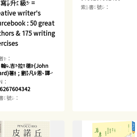
寫升級 =
索書號：
ative writer's
rcebook : 50 great
hors & 175 writing
rcises
者：
約翰.吉拉德(John
llard)著 ; 劉凡恩譯
BN：
6267604342
書號：