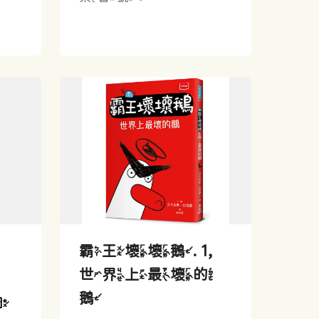
霸王壞壞鵝. 1,
世界上最壞的
鵝
圖