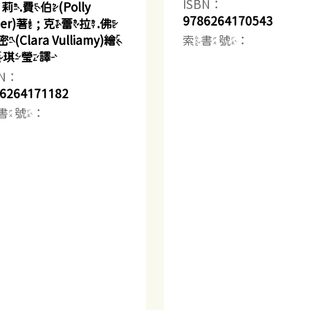
ISBN：
莉.費伯(Polly
9786264170543
ber)著 ; 克蕾拉.佛
索書號：
(Clara Vulliamy)繪
 黃琪瑩譯
BN：
6264171182
書號：