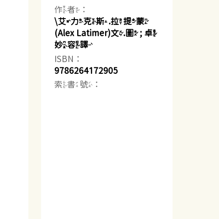
作者：
\艾力克斯.拉提蒙
(Alex Latimer)文.圖 ; 卓
妙容譯
ISBN：
9786264172905
索書號：