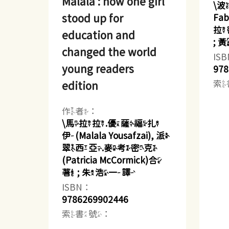
Malala : how one girl
\波
stood up for
Fa
拉密
education and
;
changed the world
IS
young readers
978
索
edition
作者：
\馬拉拉.優薩福扎
伊(Malala Yousafzai), 派
翠西亞.麥考密克
(Patricia McCormick)合
著 ; 朱浩一譯
ISBN：
9786269902446
索書號：