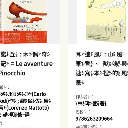
諾丘 : 木偶奇
耳邊風 : 山風
 = Le avventure
草香、獸鳴
Pinocchio
速寫本裡的
景
者：
洛.科洛迪(Carlo
作者：
llodi)作 ; 羅倫佐.馬
\林瑋萱著
Lorenzo Mattotti)
ISBN：
 ; 郝明義譯
9786263209664
BN：
索書號：