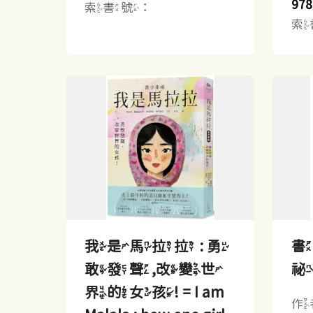
978
索書號：
索
我是馬拉拉 : 勇
書
敢發聲,改變世
界的女孩! = I am
作