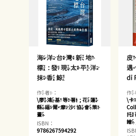
海洋台灣新地
皮
標 : 發現太平洋
遇記
抹香鯨
di 
作者：
作
\廖鴻基等著 ; 花蓮
\卡
縣福爾摩沙協會策
Co
畫
托蒂(
繪
ISBN：
9786267594292
IS