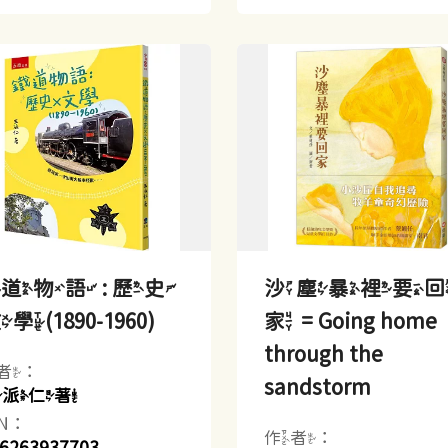
道物語 : 歷史
沙塵暴裡要
學(1890-1960)
家 = Going home
through the
者：
sandstorm
王派仁著
BN：
作者：
6263937703