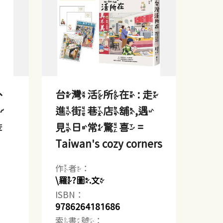
、
台灣活所在 : 走
與
進街巷店舖,遇
風
見日常驚喜 =
Taiwan's cozy corners
作者：
\羅?圖.文
ISBN：
9786264181686
索書號：