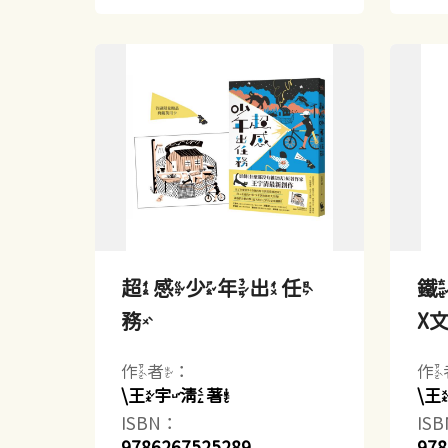
超感少年出任
鐵
務
X文
作者：
作
\王宇清著
\
ISBN：
IS
9786267525289
978