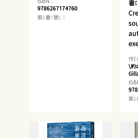
ISBN：
書
9786267174760
Cre
索書號：
sou
aut
exe
作
\
Gi
IS
978
索