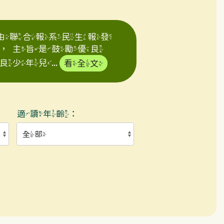
年由聯合報系民生報發
，主旨是鼓勵優良
年兒...
看全文
適讀年齡：