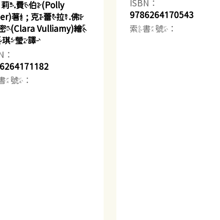
ISBN：
莉.費伯(Polly
9786264170543
ber)著 ; 克蕾拉.佛
索書號：
(Clara Vulliamy)繪
 黃琪瑩譯
BN：
6264171182
書號：