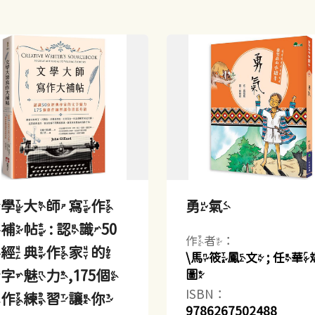
文學大師寫作
勇氣
補帖 : 認識50
作者：
位經典作家的
\馬筱鳳文 ; 任華
字魅力,175個
圖
ISBN：
創作練習讓你
9786267502488