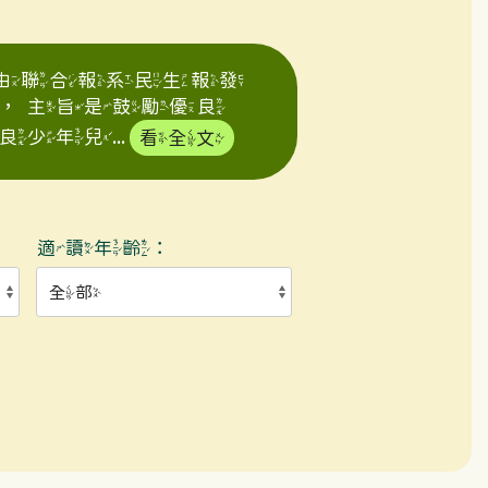
年由聯合報系民生報發
，主旨是鼓勵優良
年兒...
看全文
適讀年齡：