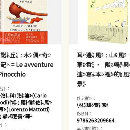
諾丘 : 木偶奇
耳邊風 : 山風
 = Le avventure
草香、獸鳴
Pinocchio
速寫本裡的
景
者：
洛.科洛迪(Carlo
作者：
llodi)作 ; 羅倫佐.馬
\林瑋萱著
Lorenzo Mattotti)
ISBN：
 ; 郝明義譯
9786263209664
BN：
索書號：