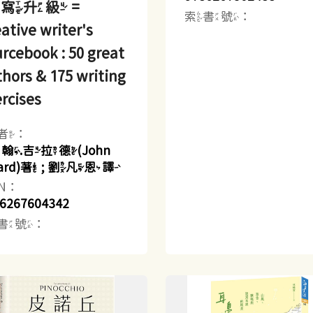
寫升級 =
索書號：
ative writer's
rcebook : 50 great
hors & 175 writing
rcises
者：
約翰.吉拉德(John
llard)著 ; 劉凡恩譯
BN：
6267604342
書號：