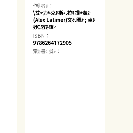
作者：
\艾力克斯.拉提蒙
(Alex Latimer)文.圖 ; 卓
妙容譯
ISBN：
9786264172905
索書號：