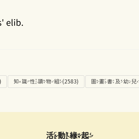
)
知識性讀物組(2583)
圖畫書及幼兒讀物
活動緣起