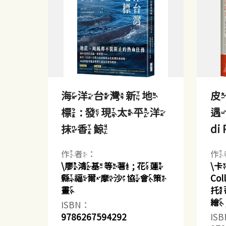
海洋台灣新地
皮
標 : 發現太平洋
遇記
抹香鯨
di 
作者：
作
\廖鴻基等著 ; 花蓮
\卡
縣福爾摩沙協會策
Co
畫
托蒂(
繪
ISBN：
9786267594292
IS