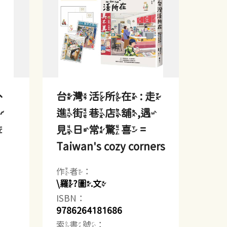
、
台灣活所在 : 走
與
進街巷店舖,遇
風
見日常驚喜 =
Taiwan's cozy corners
作者：
\羅?圖.文
ISBN：
9786264181686
索書號：