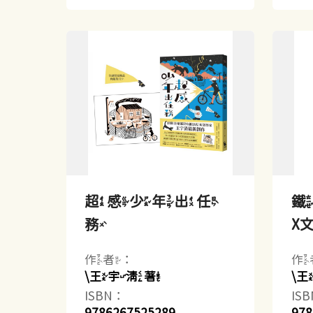
超感少年出任
鐵
務
X文
作者：
作
\王宇清著
\
ISBN：
IS
9786267525289
978