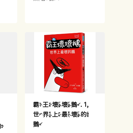
霸王壞壞鵝. 1,
世界上最壞的
鵝
圖