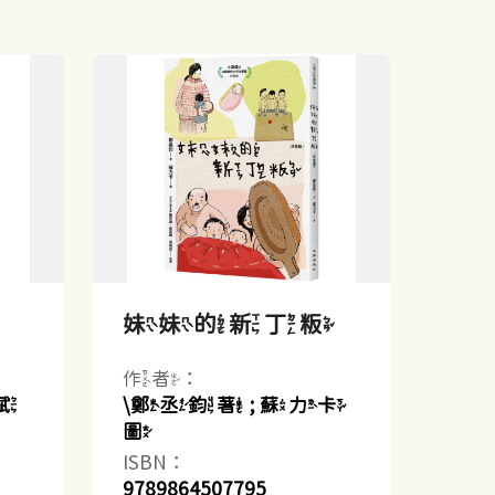
妹妹的新丁粄
作者：
斌
\鄭丞鈞著 ; 蘇力卡
圖
ISBN：
9789864507795