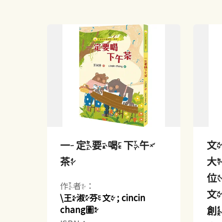
一定要喝下午
茶
大
作者：
文
\王淑芬文 ; cincin
chang圖