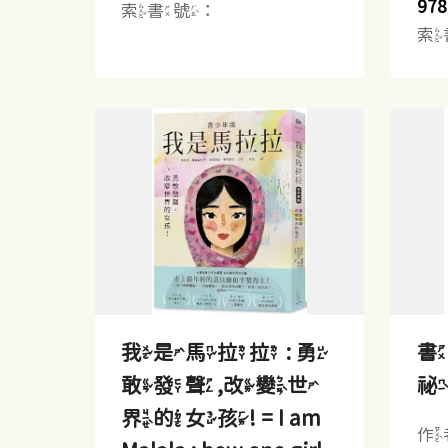
978
索書號：
索
我是馬拉拉 : 勇
書
敢發聲,改變世
界的女孩! = I am
作