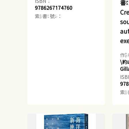
ISBN：
書
9786267174760
Cre
索書號：
sou
aut
exe
作
\
Gi
IS
978
索