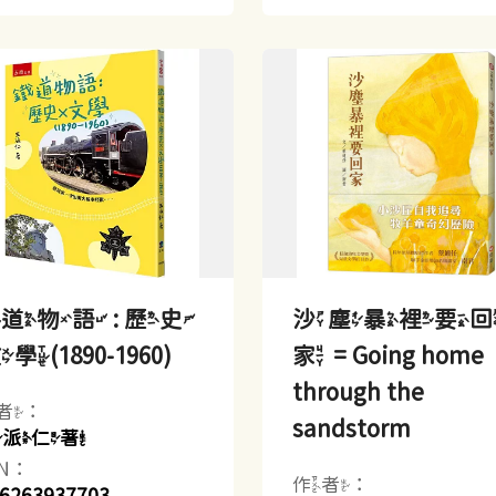
道物語 : 歷史
沙塵暴裡要
學(1890-1960)
家 = Going home
through the
者：
sandstorm
王派仁著
BN：
作者：
6263937703