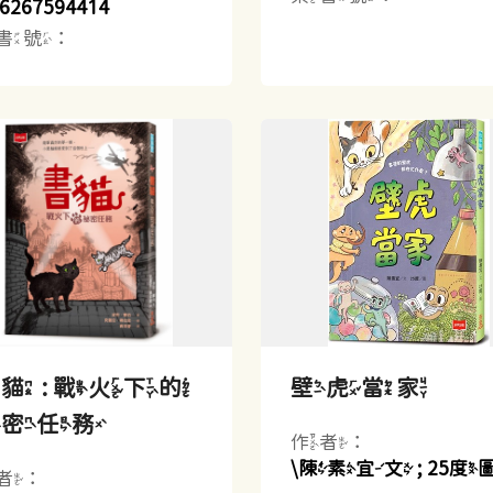
6267594414
書號：
貓 : 戰火下的
壁虎當家
祕密任務
作者：
\陳素宜文 ; 25度
者：