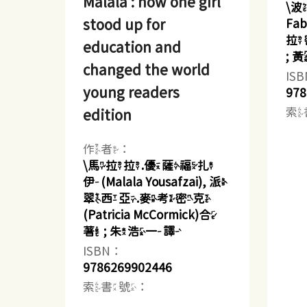
Malala : how one girl
\波
stood up for
Fa
拉密
education and
;
changed the world
IS
young readers
978
索
edition
作者：
\馬拉拉.優薩福扎
伊(Malala Yousafzai), 派
翠西亞.麥考密克
(Patricia McCormick)合
著 ; 朱浩一譯
ISBN：
9786269902446
索書號：