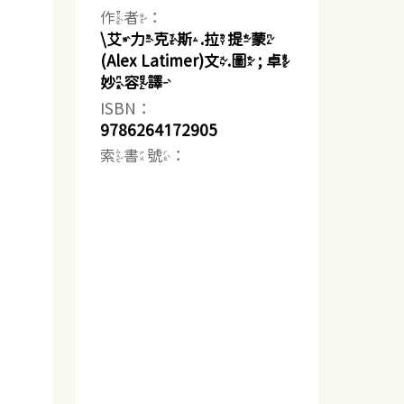
作者：
\艾力克斯.拉提蒙
(Alex Latimer)文.圖 ; 卓
妙容譯
ISBN：
9786264172905
索書號：