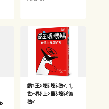
霸王壞壞鵝. 1,
世界上最壞的
鵝
圖