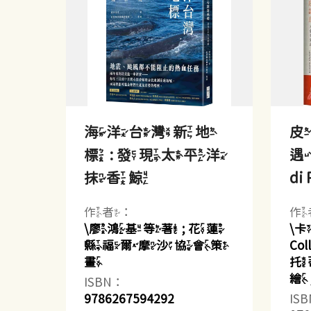
海洋台灣新地
皮
標 : 發現太平洋
遇記
抹香鯨
di 
作者：
作
\廖鴻基等著 ; 花蓮
\卡
縣福爾摩沙協會策
Co
畫
托蒂(
繪
ISBN：
9786267594292
IS