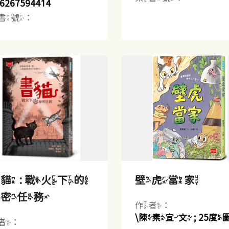
6267594414
書號：
貓 : 戰火下的
壁虎當家
祕密任務
作者：
\陳素宜文 ; 25度
者：