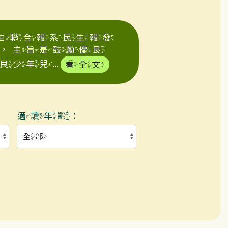
年由聯合報系民生報發
，主旨是鼓勵優良
年兒...
看全文
適讀年齡：