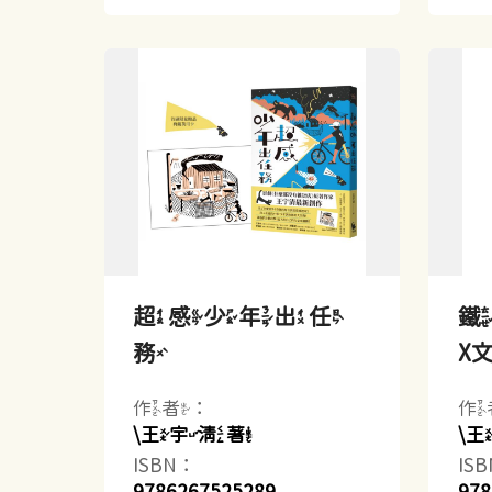
超感少年出任
鐵
務
X文
作者：
作
\王宇清著
\
ISBN：
IS
9786267525289
978