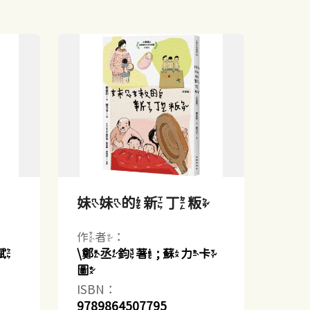
妹妹的新丁粄
作者：
斌
\鄭丞鈞著 ; 蘇力卡
圖
ISBN：
9789864507795