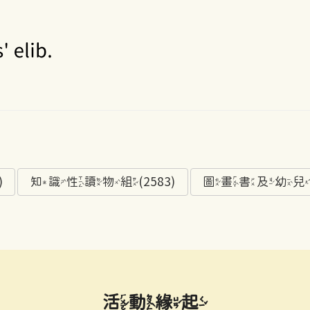
)
知識性讀物組(2583)
圖畫書及幼兒讀物
活動緣起