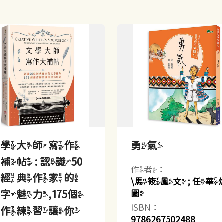
文學大師寫作
勇氣
補帖 : 認識50
作者：
位經典作家的
\馬筱鳳文 ; 任華
字魅力,175個
圖
ISBN：
創作練習讓你
9786267502488