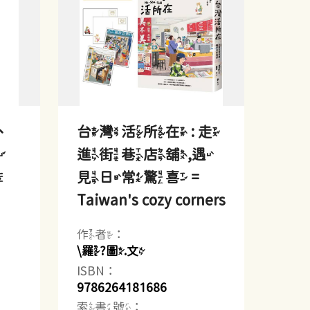
、
台灣活所在 : 走
與
進街巷店舖,遇
風
見日常驚喜 =
Taiwan's cozy corners
作者：
\羅?圖.文
ISBN：
9786264181686
索書號：