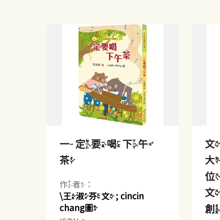
一定要喝下午
茶
大
作者：
文
\王淑芬文 ; cincin
chang圖