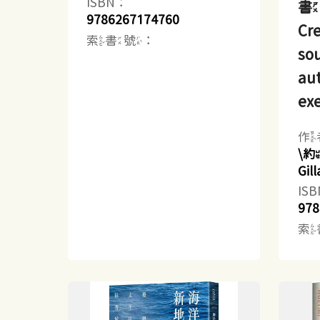
ISBN：
書
9786267174760
Cre
索書號：
sou
aut
exe
作
\
Gi
IS
978
索