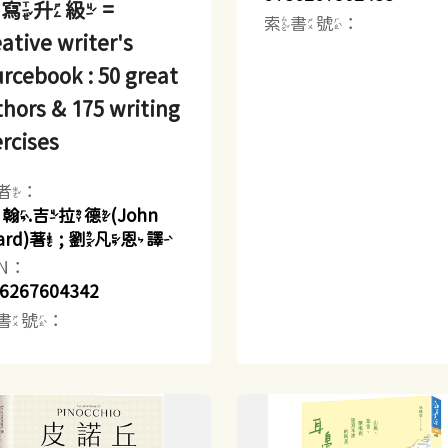
寫升級 =
索書號：
ative writer's
rcebook : 50 great
hors & 175 writing
rcises
者：
約翰.吉拉德(John
llard)著 ; 劉凡恩譯
BN：
6267604342
書號：