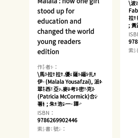
Malala : how one girl
\波
stood up for
Fa
拉密
education and
;
changed the world
IS
young readers
978
索
edition
作者：
\馬拉拉.優薩福扎
伊(Malala Yousafzai), 派
翠西亞.麥考密克
(Patricia McCormick)合
著 ; 朱浩一譯
ISBN：
9786269902446
索書號：