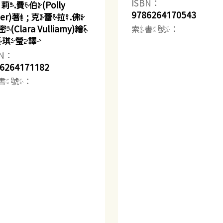
ISBN：
莉.費伯(Polly
9786264170543
ber)著 ; 克蕾拉.佛
索書號：
(Clara Vulliamy)繪
 黃琪瑩譯
BN：
6264171182
書號：