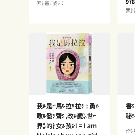
978
索書號：
索
我是馬拉拉 : 勇
書
敢發聲,改變世
界的女孩! = I am
作