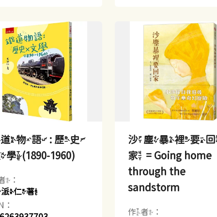
道物語 : 歷史
沙塵暴裡要
學(1890-1960)
家 = Going home
through the
者：
sandstorm
王派仁著
BN：
作者：
6263937703