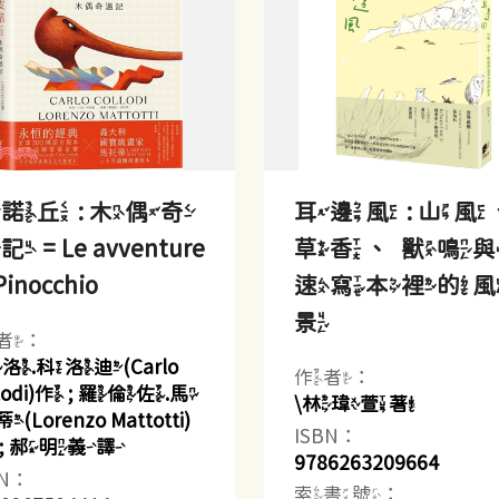
諾丘 : 木偶奇
耳邊風 : 山風
 = Le avventure
草香、獸鳴
Pinocchio
速寫本裡的
景
者：
洛.科洛迪(Carlo
作者：
llodi)作 ; 羅倫佐.馬
\林瑋萱著
Lorenzo Mattotti)
ISBN：
 ; 郝明義譯
9786263209664
BN：
索書號：