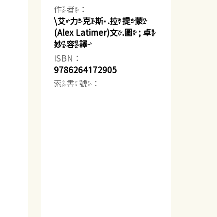
作者：
\艾力克斯.拉提蒙
(Alex Latimer)文.圖 ; 卓
妙容譯
ISBN：
9786264172905
索書號：