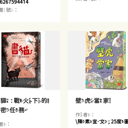
6267594414
書號：
貓 : 戰火下的
壁虎當家
祕密任務
作者：
\陳素宜文 ; 25度
者：