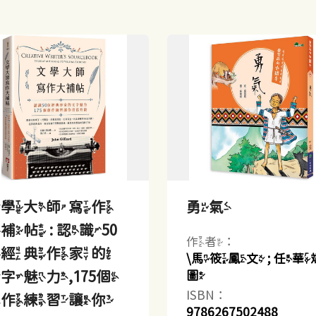
文學大師寫作
勇氣
補帖 : 認識50
作者：
位經典作家的
\馬筱鳳文 ; 任華
字魅力,175個
圖
ISBN：
創作練習讓你
9786267502488