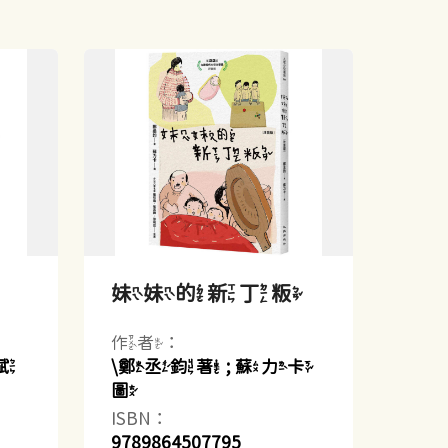
妹妹的新丁粄
作者：
斌
\鄭丞鈞著 ; 蘇力卡
圖
ISBN：
9789864507795