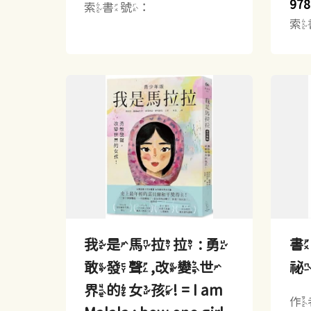
978
索書號：
索
我是馬拉拉 : 勇
書
敢發聲,改變世
界的女孩! = I am
作