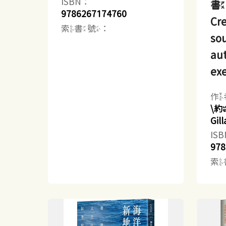
ISBN：
書
9786267174760
Cre
索書號：
sou
aut
exe
作
\
Gi
IS
978
索