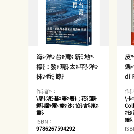
海洋台灣新地
皮
標 : 發現太平洋
遇記
抹香鯨
di 
作者：
作
\廖鴻基等著 ; 花蓮
\卡
縣福爾摩沙協會策
Co
畫
托蒂(
繪
ISBN：
9786267594292
IS