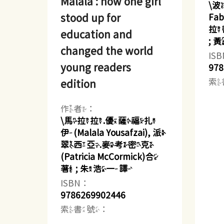
Malala : how one girl
\波
stood up for
Fa
拉密
education and
;
changed the world
IS
young readers
978
索
edition
作者：
\馬拉拉.優薩福扎
伊(Malala Yousafzai), 派
翠西亞.麥考密克
(Patricia McCormick)合
著 ; 朱浩一譯
ISBN：
9786269902446
索書號：