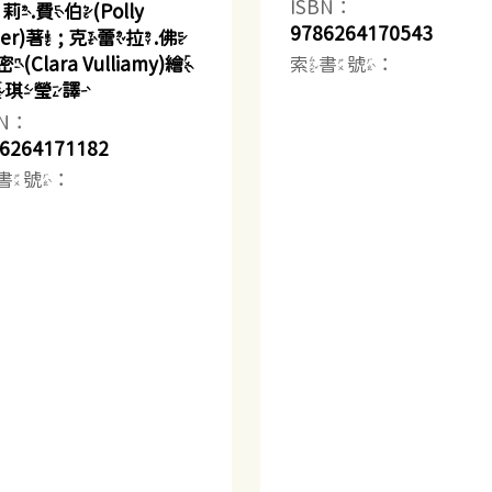
ISBN：
莉.費伯(Polly
9786264170543
ber)著 ; 克蕾拉.佛
索書號：
(Clara Vulliamy)繪
 黃琪瑩譯
BN：
6264171182
書號：