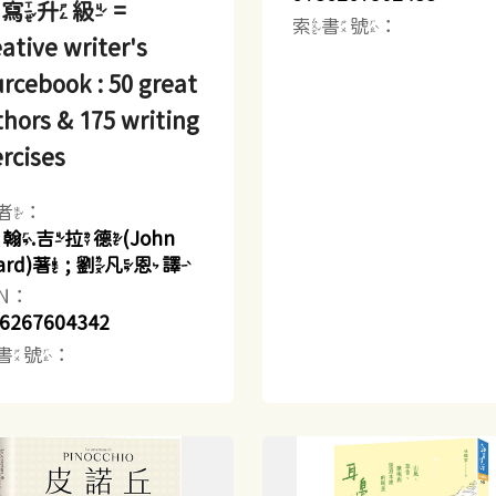
寫升級 =
索書號：
ative writer's
rcebook : 50 great
hors & 175 writing
rcises
者：
約翰.吉拉德(John
llard)著 ; 劉凡恩譯
BN：
6267604342
書號：