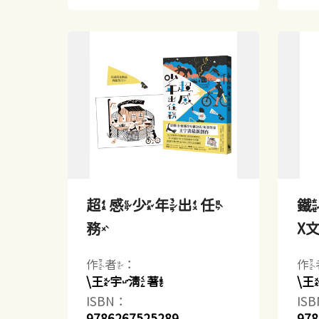
超感少年出任
鐵
務
X文
作者：
作
\王宇清著
\
ISBN：
IS
9786267525289
978