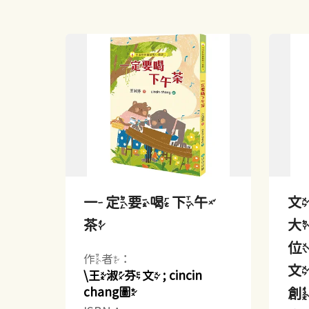
一定要喝下午
茶
大
作者：
文
\王淑芬文 ; cincin
chang圖