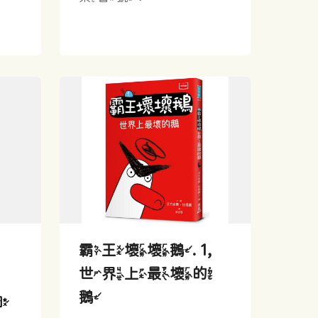
霸王壞壞鵝. 1,
世界上最壞的
鵝
圖