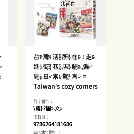
、
台灣活所在 : 走
與
進街巷店舖,遇
風
見日常驚喜 =
Taiwan's cozy corners
作者：
\羅?圖.文
ISBN：
9786264181686
索書號：