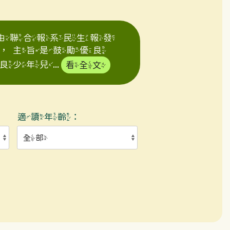
年由聯合報系民生報發
，主旨是鼓勵優良
年兒...
看全文
適讀年齡：