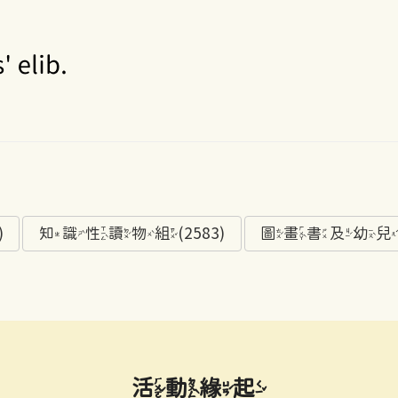
)
知識性讀物組(2583)
圖畫書及幼兒讀物
活動緣起