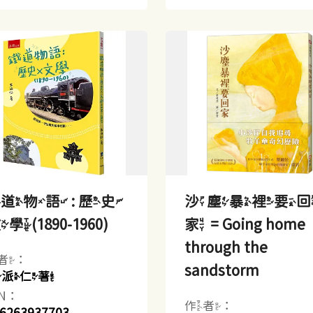
道物語 : 歷史
沙塵暴裡要
學(1890-1960)
家 = Going home
through the
者：
sandstorm
王派仁著
BN：
作者：
6263937703