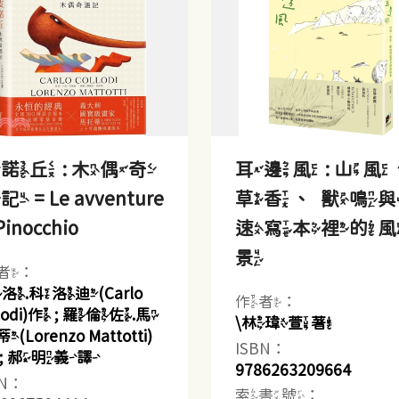
諾丘 : 木偶奇
耳邊風 : 山風
 = Le avventure
草香、獸鳴
Pinocchio
速寫本裡的
景
者：
洛.科洛迪(Carlo
作者：
llodi)作 ; 羅倫佐.馬
\林瑋萱著
Lorenzo Mattotti)
ISBN：
 ; 郝明義譯
9786263209664
BN：
索書號：