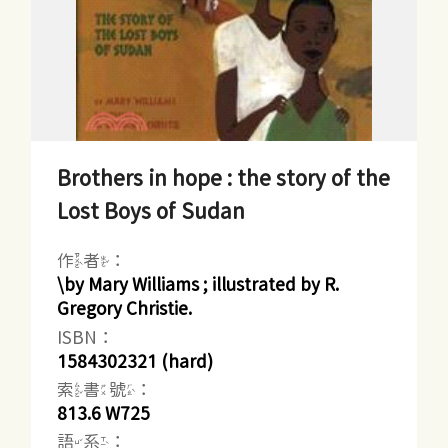
Brothers in hope : the story of the
Lost Boys of Sudan
作者：
\by Mary Williams ; illustrated by R.
Gregory Christie.
ISBN：
1584302321 (hard)
索書號：
813.6 W725
語系：