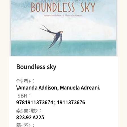
Boundless sky
作者：
\Amanda Addison, Manuela Adreani.
ISBN：
9781911373674 ; 1911373676
索書號：
823.92 A225
語系：