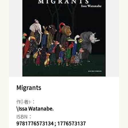
Migrants
作者：
\Issa Watanabe.
ISBN：
9781776573134 ; 1776573137