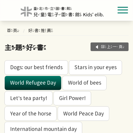
首頁
好書推薦
主題好書
回上一頁
Dogs: our best friends
Stars in your eyes
World Refugee Day
World of bees
Let's tea party!
Girl Power!
Year of the horse
World Peace Day
International mountain day