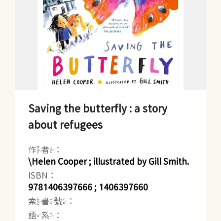
Saving the butterfly : a story
about refugees
作者：
\Helen Cooper ; illustrated by Gill Smith.
ISBN：
9781406397666 ; 1406397660
索書號：
語系：