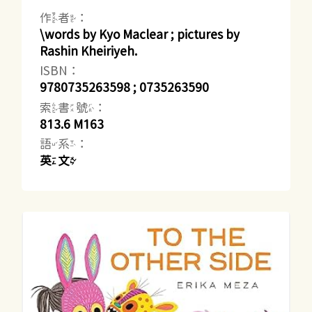
作者：
\words by Kyo Maclear ; pictures by
Rashin Kheiriyeh.
ISBN：
9780735263598 ; 0735263590
索書號：
813.6 M163
語系：
英文