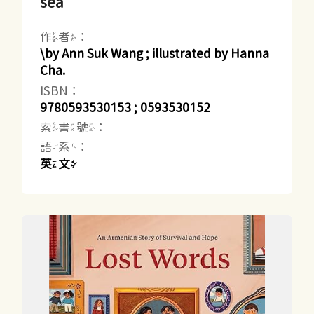
sea
作者：
\by Ann Suk Wang ; illustrated by Hanna
Cha.
ISBN：
9780593530153 ; 0593530152
索書號：
語系：
英文