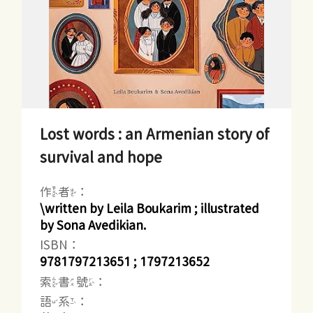
Lost words : an Armenian story of
survival and hope
作者：
\written by Leila Boukarim ; illustrated
by Sona Avedikian.
ISBN：
9781797213651 ; 1797213652
索書號：
語系：