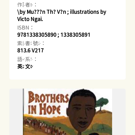
作者：
\by Mu???n Th? V?n ; illustrations by
Victo Ngai.
ISBN：
9781338305890 ; 1338305891
索書號：
813.6 V217
語系：
英文