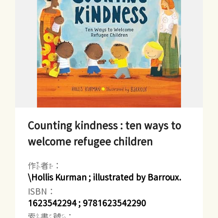
Counting kindness : ten ways to
welcome refugee children
作者：
\Hollis Kurman ; illustrated by Barroux.
ISBN：
1623542294 ; 9781623542290
索書號：