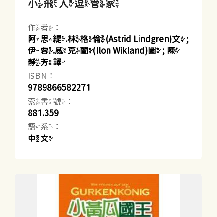
小飛人逗管家
作者：
阿思緹.林格倫(Astrid Lindgren)文 ;
伊蓉.威克蘭(Ilon Wikland)圖 ; 陳
靜芳譯
ISBN：
9789866582271
索書號：
881.359
語系：
中文