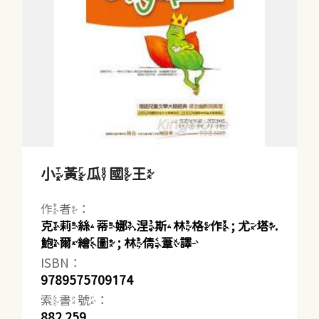
小黃瓜國王
作者：
克莉絲蒂娜.涅斯林格作 ; 尤塔.
鮑爾繪圖 ; 林倩葦譯
ISBN：
9789575709174
索書號：
882.259