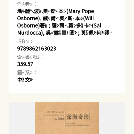
作者：
瑪麗.波.奧斯本(Mary Pope
Osborne), 威爾.奧斯本(Will
Osborne)著 ; 薩爾.莫多卡(Sal
Murdocca), 吳健豐圖 ; 黃佩俐譯
ISBN：
9789862163023
索書號：
359.57
語系：
中文