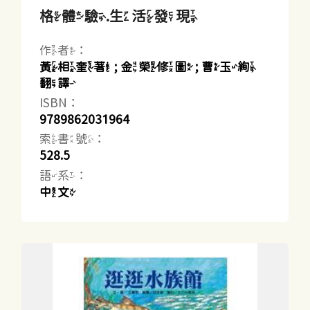
格體驗.生活發現
作者：
黃相奎著 ; 金榮修圖 ; 曹玉絢
翻譯
ISBN：
9789862031964
索書號：
528.5
語系：
中文