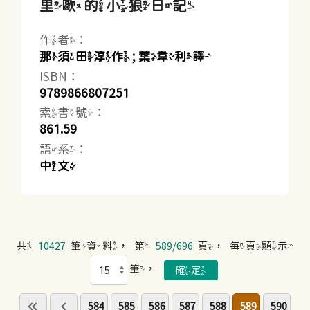
里歐的小狼日記
作者：
那須田淳作 ; 葉韋利譯
ISBN：
9789866807251
索書號：
861.59
語系：
中文
共
10427
筆資料，第
589/696
頁，每頁顯示
筆，
584
585
586
587
588
589
590