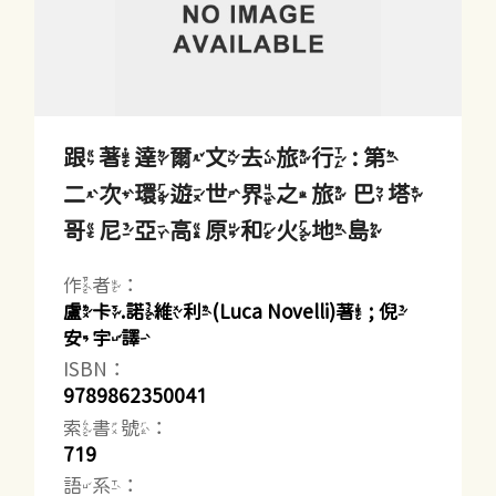
跟著達爾文去旅行 : 第
二次環遊世界之旅 巴塔
哥尼亞高原和火地島
作者：
盧卡.諾維利(Luca Novelli)著 ; 倪
安宇譯
ISBN：
9789862350041
索書號：
719
語系：