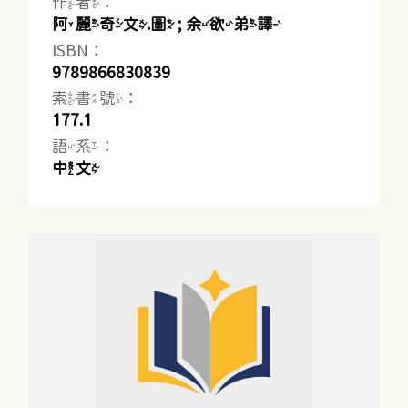
作者：
阿麗奇文.圖 ; 余欲弟譯
ISBN：
9789866830839
索書號：
177.1
語系：
中文