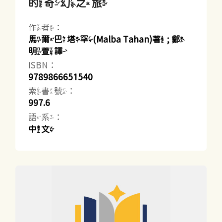
的奇幻之旅
作者：
馬爾巴塔罕(Malba Tahan)著 ; 鄭
明萱譯
ISBN：
9789866651540
索書號：
997.6
語系：
中文