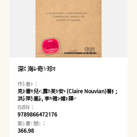
深海奇珍
作者：
克雷兒.露芙安(Claire Nouvian)著 ;
洪萍凰, 李雅媢譯
ISBN：
9789866472176
索書號：
366.98