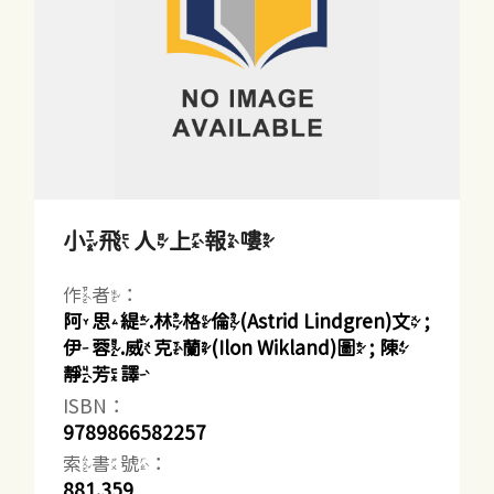
小飛人上報嘍
作者：
阿思緹.林格倫(Astrid Lindgren)文 ;
伊蓉.威克蘭(Ilon Wikland)圖 ; 陳
靜芳譯
ISBN：
9789866582257
索書號：
881.359