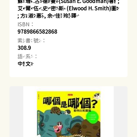
蘇珊.古德曼(Susan E. Goodman)著 ;
艾爾伍.史密斯(Elwood H. Smith)圖
; 方淑惠, 余佳玲譯
ISBN：
9789866582868
索書號：
308.9
語系：
中文