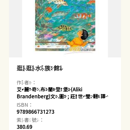
逛逛水族館
作者：
艾麗奇.布蘭登堡(Aliki
Brandenberg)文.圖 ; 莊世瑩翻譯
ISBN：
9789866731273
索書號：
380.69