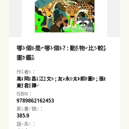
哪個是哪個? : 動物比較
圖鑑
作者：
高岡昌江文 ; 友永太郎圖 ; 張
東君譯
ISBN：
9789862162453
索書號：
385.9
語系：