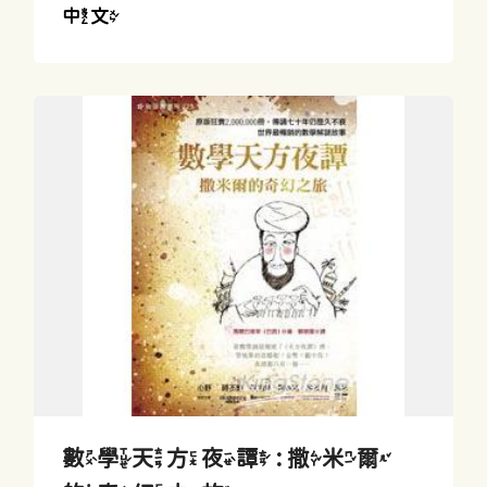
中文
數學天方夜譚 : 撒米爾