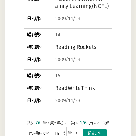
amily Learning(NCFL)
2009/11/23
14
Reading Rockets
2009/11/23
15
ReadWriteThink
2009/11/23
共
76
筆資料，第
1/6
頁，每
頁顯示
筆，