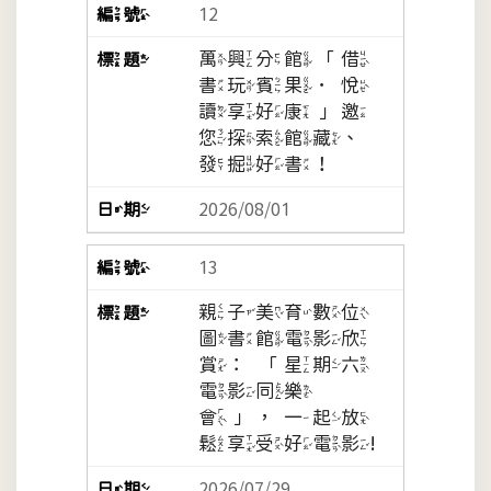
12
萬興分館「借
書玩賓果．悅
讀享好康」邀
您探索館藏、
發掘好書！
2026/08/01
13
親子美育數位
圖書館電影欣
賞：「星期六
電影同樂
會」，一起放
鬆享受好電影!
2026/07/29