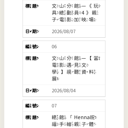
文山分館—《玩
具總動員4》親
子電影加映場
2026/08/07
06
文山分館—【當
電影遇見文
學】視聽資料
展
2026/08/04
07
總館「Henna祝
福手繪親子體