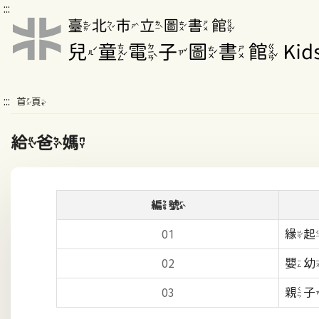
:::
:::
首頁
給爸媽
編號
緣
01
嬰
02
親子
03