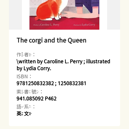
The corgi and the Queen
作者：
\written by Caroline L. Perry ; illustrated
by Lydia Corry.
ISBN：
9781250832382 ; 1250832381
索書號：
941.085092 P462
語系：
英文