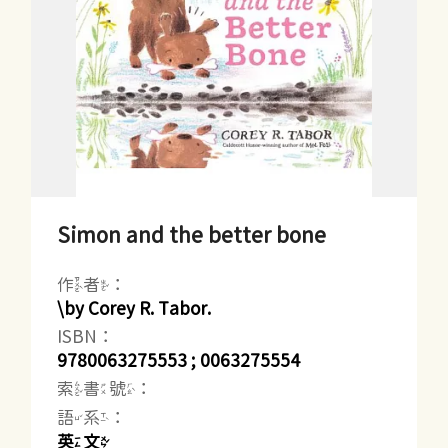
Simon and the better bone
作者：
\by Corey R. Tabor.
ISBN：
9780063275553 ; 0063275554
索書號：
語系：
英文