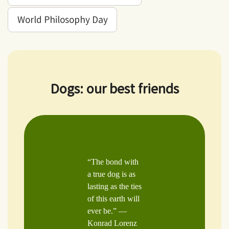
World Philosophy Day
Dogs: our best friends
“The bond with
a true dog is as
lasting as the ties
of this earth will
ever be.” —
Konrad Lorenz