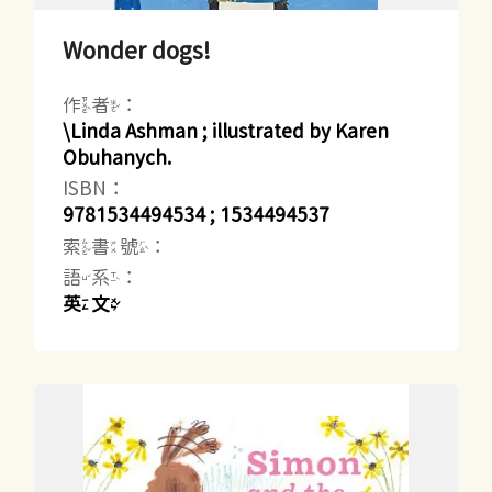
Wonder dogs!
作者：
\Linda Ashman ; illustrated by Karen
Obuhanych.
ISBN：
9781534494534 ; 1534494537
索書號：
語系：
英文