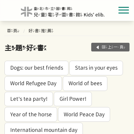
首頁
好書推薦
主題好書
回上一頁
Dogs: our best friends
Stars in your eyes
World Refugee Day
World of bees
Let's tea party!
Girl Power!
Year of the horse
World Peace Day
International mountain day