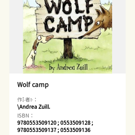
Wolf camp
作者：
\Andrea Zuill.
ISBN：
9780553509120 ; 0553509128 ;
9780553509137 ; 0553509136