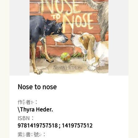
Nose to nose
作者：
\Thyra Heder.
ISBN：
9781419757518 ; 1419757512
索書號：