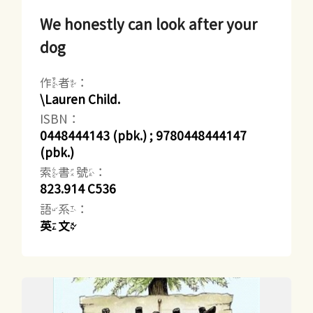
We honestly can look after your
dog
作者：
\Lauren Child.
ISBN：
0448444143 (pbk.) ; 9780448444147
(pbk.)
索書號：
823.914 C536
語系：
英文