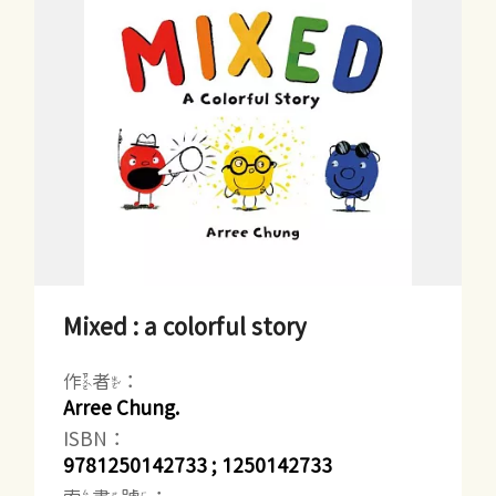
Mixed : a colorful story
作者：
Arree Chung.
ISBN：
9781250142733 ; 1250142733