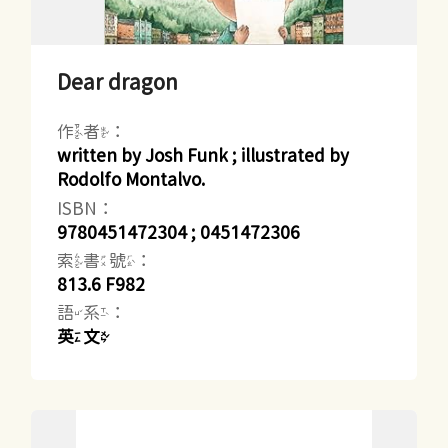
Dear dragon
作者：
written by Josh Funk ; illustrated by
Rodolfo Montalvo.
ISBN：
9780451472304 ; 0451472306
索書號：
813.6 F982
語系：
英文