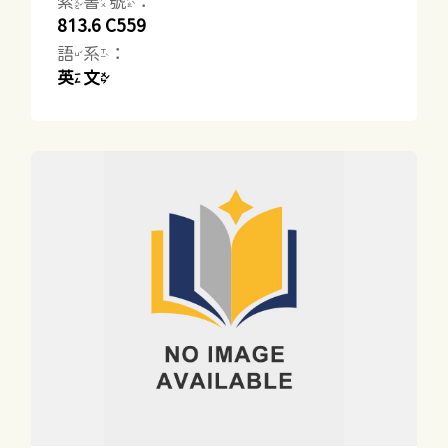
索書號：
813.6 C559
語系：
英文