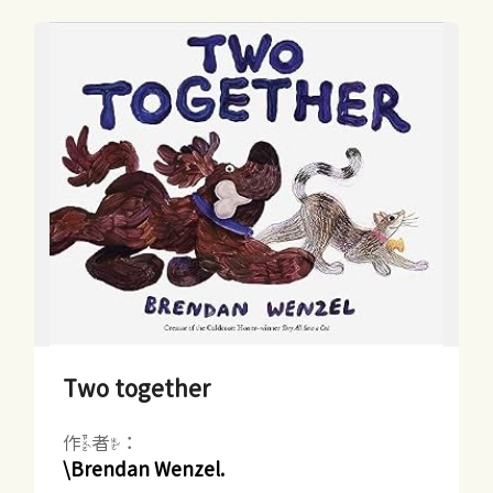
Two together
作者：
\Brendan Wenzel.