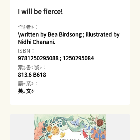
I will be fierce!
作者：
\written by Bea Birdsong ; illustrated by
Nidhi Chanani.
ISBN：
9781250295088 ; 1250295084
索書號：
813.6 B618
語系：
英文