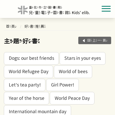
首頁
好書推薦
主題好書
回上一頁
Dogs: our best friends
Stars in your eyes
World Refugee Day
World of bees
Let's tea party!
Girl Power!
Year of the horse
World Peace Day
International mountain day