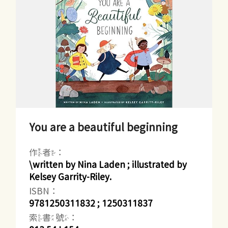
You are a beautiful beginning
作者：
\written by Nina Laden ; illustrated by
Kelsey Garrity-Riley.
ISBN：
9781250311832 ; 1250311837
索書號：