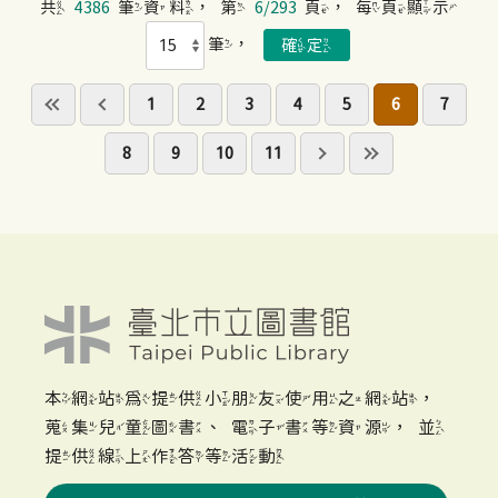
共
4386
筆資料，第
6/293
頁，每頁顯示
筆，
1
2
3
4
5
6
7
8
9
10
11
本網站為提供小朋友使用之網站，
蒐集兒童圖書、電子書等資源，並
提供線上作答等活動