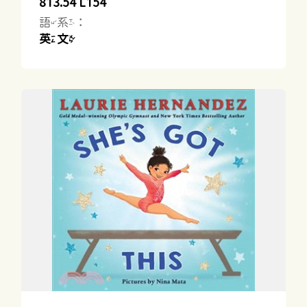
813.54 L154
語系：
英文