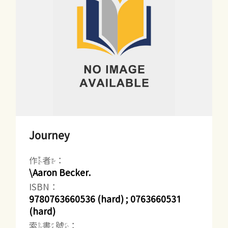
Journey
作者：
\Aaron Becker.
ISBN：
9780763660536 (hard) ; 0763660531
(hard)
索書號：