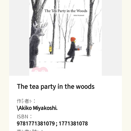
The tea party in the woods
作者：
\Akiko Miyakoshi.
ISBN：
9781771381079 ; 1771381078