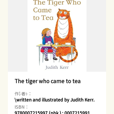
The tiger who came to tea
作者：
\written and illustrated by Judith Kerr.
ISBN：
9780007215997 (pbk.) ; 0007215991