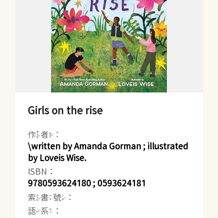
Girls on the rise
作者：
\written by Amanda Gorman ; illustrated
by Loveis Wise.
ISBN：
9780593624180 ; 0593624181
索書號：
語系：