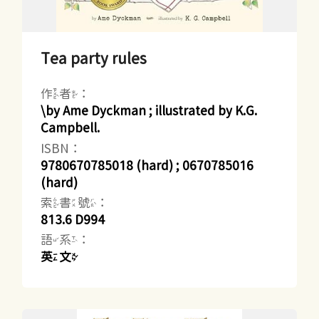
Tea party rules
作者：
\by Ame Dyckman ; illustrated by K.G.
Campbell.
ISBN：
9780670785018 (hard) ; 0670785016
(hard)
索書號：
813.6 D994
語系：
英文