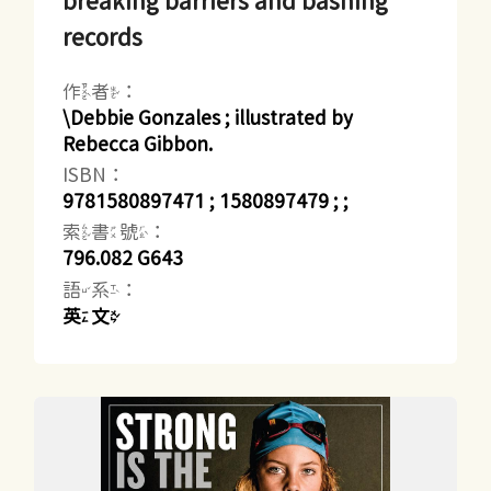
breaking barriers and bashing
records
作者：
\Debbie Gonzales ; illustrated by
Rebecca Gibbon.
ISBN：
9781580897471 ; 1580897479 ; ;
索書號：
796.082 G643
語系：
英文