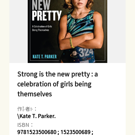
Strong is the new pretty : a
celebration of girls being
themselves
作者：
\Kate T. Parker.
ISBN：
9781523500680 ; 1523500689 ;