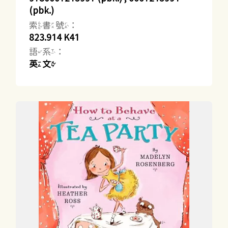
(pbk.)
索書號：
823.914 K41
語系：
英文