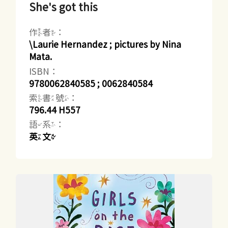
She's got this
作者：
\Laurie Hernandez ; pictures by Nina
Mata.
ISBN：
9780062840585 ; 0062840584
索書號：
796.44 H557
語系：
英文