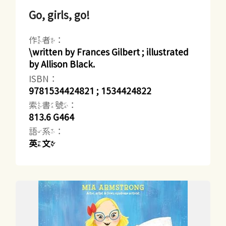
Go, girls, go!
作者：
\written by Frances Gilbert ; illustrated
by Allison Black.
ISBN：
9781534424821 ; 1534424822
索書號：
813.6 G464
語系：
英文