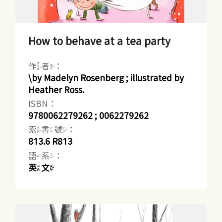
How to behave at a tea party
作者：
\by Madelyn Rosenberg ; illustrated by
Heather Ross.
ISBN：
9780062279262 ; 0062279262
索書號：
813.6 R813
語系：
英文