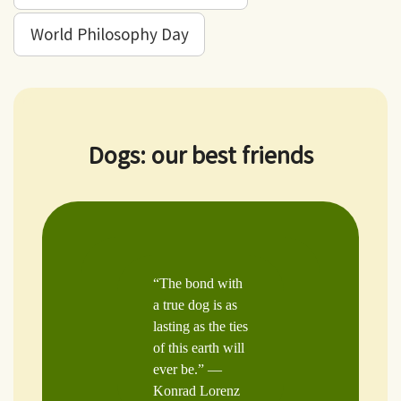
World Philosophy Day
Dogs: our best friends
“The bond with
a true dog is as
lasting as the ties
of this earth will
ever be.” —
Konrad Lorenz