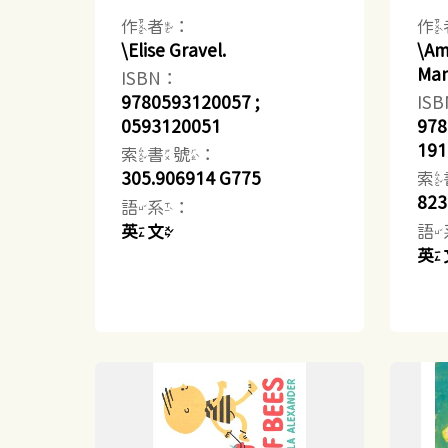
作者：
作
\Elise Gravel.
\Am
Man
ISBN：
9780593120057 ;
IS
0593120051
978
191
索書號：
305.906914 G775
索
823
語系：
英文
語
英