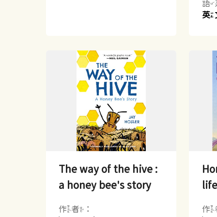
語
英
The way of the hive :
Ho
a honey bee's story
lif
作者：
作