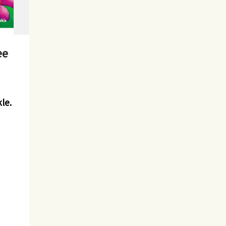
ee
le.