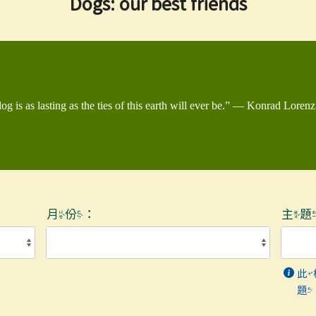
Dogs: our best friends
g is as lasting as the ties of this earth will ever be.” — Konrad Lorenz
月份：
主
此
題