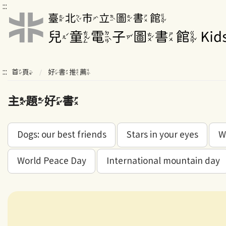
:::
:::
首頁
好書推薦
主題好書
Dogs: our best friends
Stars in your eyes
W
World Peace Day
International mountain day