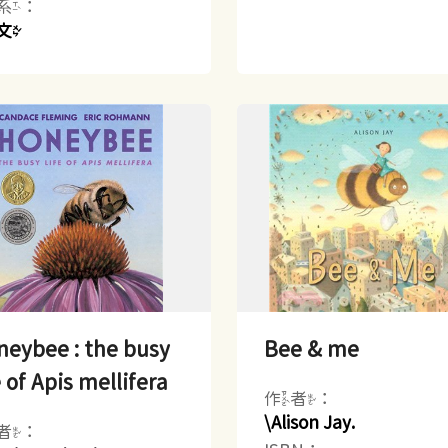
系：
文
neybee : the busy
Bee & me
e of Apis mellifera
作者：
\Alison Jay.
者：