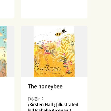
The honeybee
作者：
\Kirsten Hall ; [illustrated
by] Isabelle Arsenault.