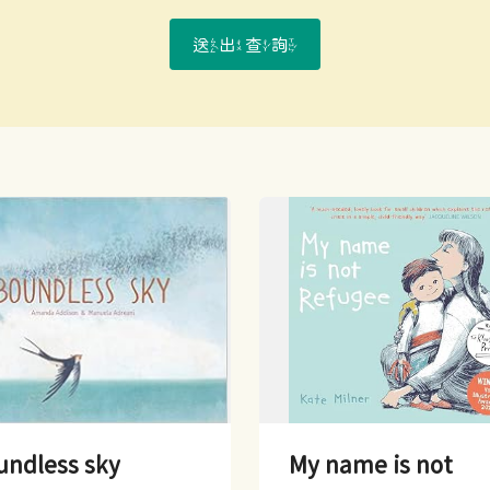
送出查詢
undless sky
My name is not