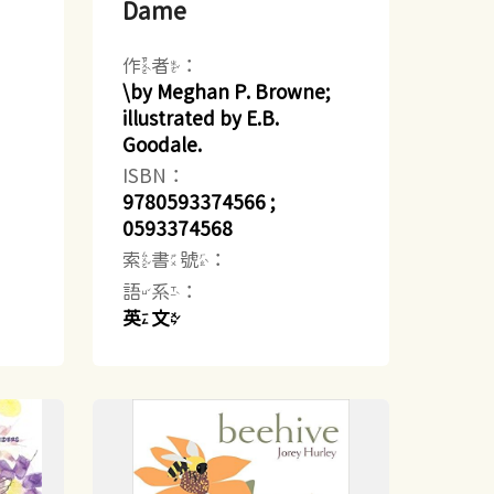
Dame
作者：
\by Meghan P. Browne;
illustrated by E.B.
Goodale.
ISBN：
9780593374566 ;
0593374568
索書號：
語系：
英文