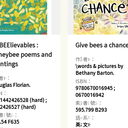
EElievables :
Give bees a chanc
neybee poems and
作者：
ntings
\words & pictures by
Bethany Barton.
者：
ISBN：
uglas Florian.
9780670016945 ;
BN：
0670016942
1442426528 (hard) ;
索書號：
2426527 (hard)
595.799 B293
書號：
語系：
.54 F635
英文