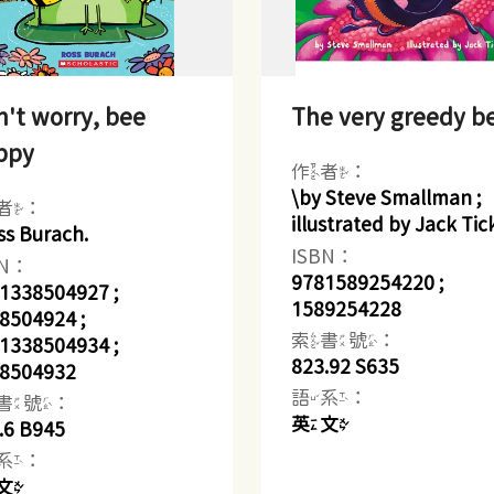
't worry, bee
The very greedy b
ppy
作者：
\by Steve Smallman ;
者：
illustrated by Jack Tick
ss Burach.
ISBN：
BN：
9781589254220 ;
1338504927 ;
1589254228
8504924 ;
索書號：
1338504934 ;
823.92 S635
8504932
語系：
書號：
英文
.6 B945
系：
文