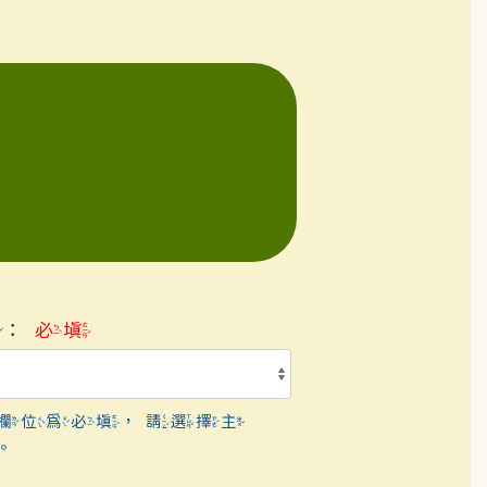
題：
必填
欄位為必填，請選擇主
。