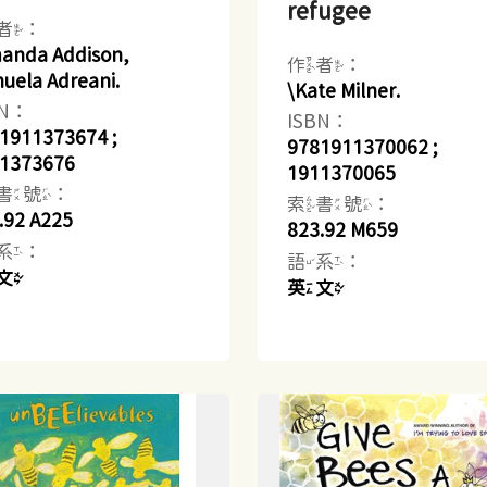
refugee
者：
anda Addison,
作者：
uela Adreani.
\Kate Milner.
BN：
ISBN：
1911373674 ;
9781911370062 ;
1373676
1911370065
書號：
索書號：
.92 A225
823.92 M659
系：
語系：
文
英文