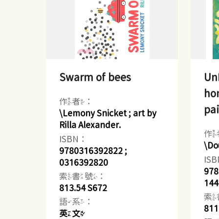
Swarm of bees
UnB
ho
作者：
pai
\Lemony Snicket ; art by
Rilla Alexander.
作
ISBN：
\Do
9780316392822 ;
IS
0316392820
978
索書號：
144
813.54 S672
索
語系：
811
英文