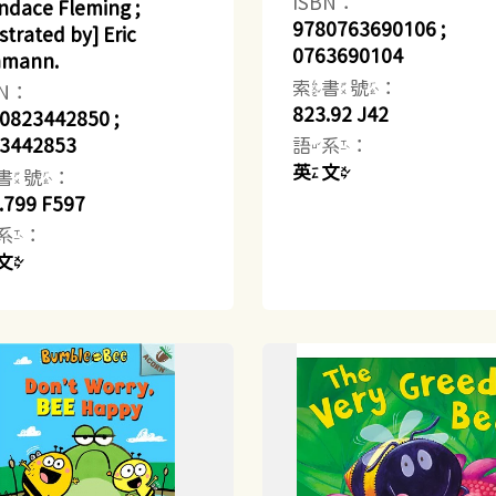
ISBN：
ndace Fleming ;
9780763690106 ;
ustrated by] Eric
0763690104
hmann.
索書號：
BN：
823.92 J42
0823442850 ;
語系：
3442853
英文
書號：
.799 F597
系：
文