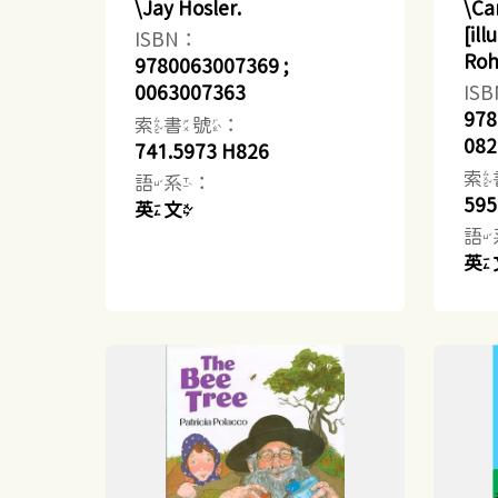
\Jay Hosler.
\Ca
[ill
ISBN：
Ro
9780063007369 ;
0063007363
IS
978
索書號：
082
741.5973 H826
索
語系：
595
英文
語
英