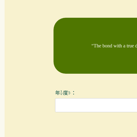
“The bond with a true do
年度：