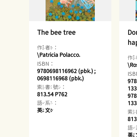
The bee tree
Don
ha
作者：
\Patricia Polacco.
作
ISBN：
\Ro
9780698116962 (pbk.) ;
IS
0698116968 (pbk.)
978
索書號：
133
813.54 P762
978
語系：
133
英文
索
813
語
英