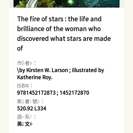
The fire of stars : the life and
brilliance of the woman who
discovered what stars are made
of
作者：
\by Kirsten W. Larson ; illustrated by
Katherine Roy.
ISBN：
9781452172873 ; 1452172870
索書號：
520.92 L334
語系：
英文