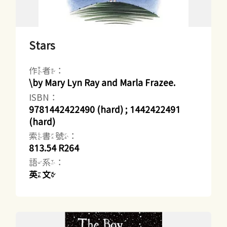
Stars
作者：
\by Mary Lyn Ray and Marla Frazee.
ISBN：
9781442422490 (hard) ; 1442422491
(hard)
索書號：
813.54 R264
語系：
英文