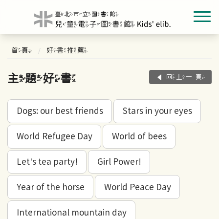
首頁
好書推薦
主題好書
回上一頁
Dogs: our best friends
Stars in your eyes
World Refugee Day
World of bees
Let's tea party!
Girl Power!
Year of the horse
World Peace Day
International mountain day