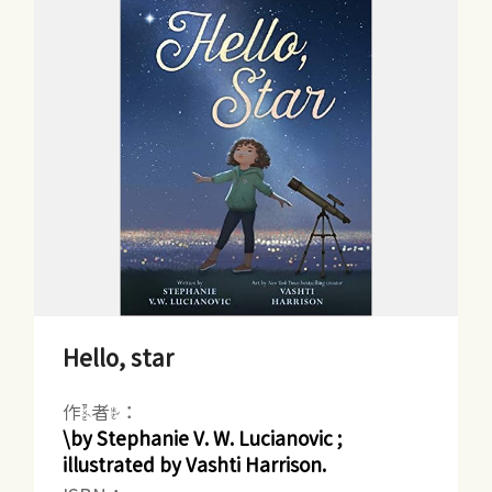
Hello, star
作者：
\by Stephanie V. W. Lucianovic ;
illustrated by Vashti Harrison.