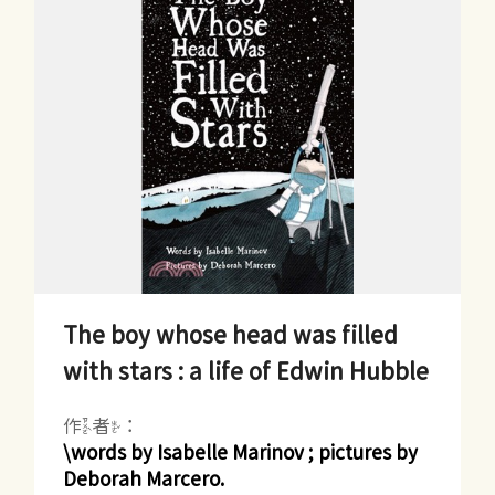
The boy whose head was filled
with stars : a life of Edwin Hubble
作者：
\words by Isabelle Marinov ; pictures by
Deborah Marcero.