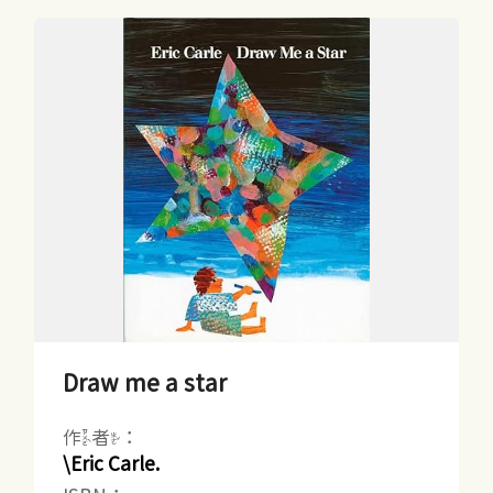
Draw me a star
作者：
\Eric Carle.