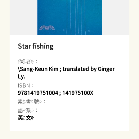
Star fishing
作者：
\Sang-Keun Kim ; translated by Ginger
Ly.
ISBN：
9781419751004 ; 141975100X
索書號：
語系：
英文