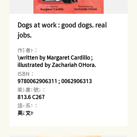
Dogs at work : good dogs. real
jobs.
作者：
\written by Margaret Cardillo ;
illustrated by Zachariah OHora.
ISBN：
9780062906311 ; 0062906313
索書號：
813.6 C267
語系：
英文