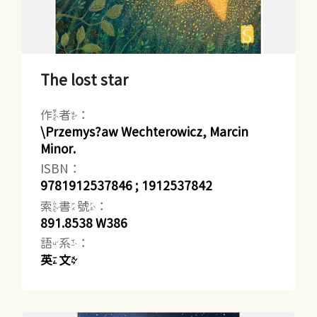
The lost star
作者：
\Przemys?aw Wechterowicz, Marcin
Minor.
ISBN：
9781912537846 ; 1912537842
索書號：
891.8538 W386
語系：
英文