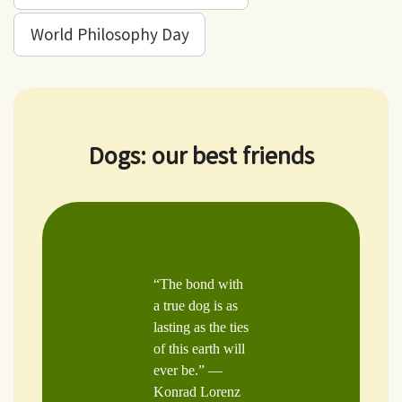
World Philosophy Day
Dogs: our best friends
“The bond with
a true dog is as
lasting as the ties
of this earth will
ever be.” —
Konrad Lorenz