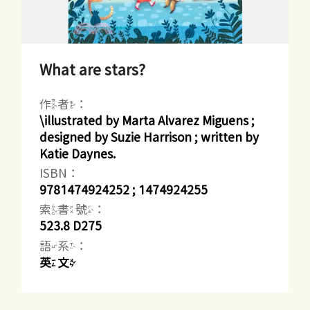
What are stars?
作者：
\illustrated by Marta Alvarez Miguens ;
designed by Suzie Harrison ; written by
Katie Daynes.
ISBN：
9781474924252 ; 1474924255
索書號：
523.8 D275
語系：
英文