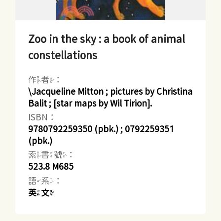
Zoo in the sky : a book of animal
constellations
作者：
\Jacqueline Mitton ; pictures by Christina
Balit ; [star maps by Wil Tirion].
ISBN：
9780792259350 (pbk.) ; 0792259351
(pbk.)
索書號：
523.8 M685
語系：
英文