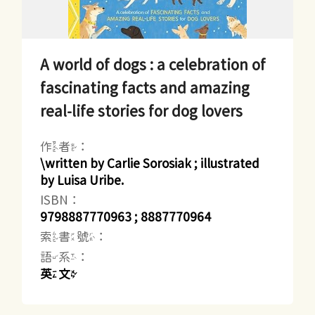
A world of dogs : a celebration of
fascinating facts and amazing
real-life stories for dog lovers
作者：
\written by Carlie Sorosiak ; illustrated
by Luisa Uribe.
ISBN：
9798887770963 ; 8887770964
索書號：
語系：
英文