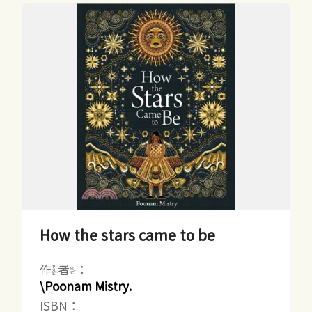
How the stars came to be
作者：
\Poonam Mistry.
ISBN：