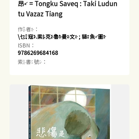
昂 = Tongku Saveq : Taki Ludun
tu Vazaz Tiang
作者：
\乜寇.索克魯曼文 ; 貓魚圖
ISBN：
9786269684168
索書號：