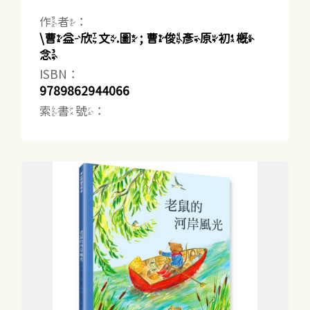
作者：
\曹益欣文.圖 ; 曹俊彥原初概
念
ISBN：
9789862944066
索書號：