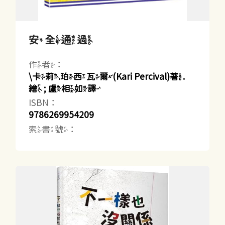
安全通過
作者：
\卡莉.珀西瓦爾(Kari Percival)著.
繪 ; 盧相如譯
ISBN：
9786269954209
索書號：