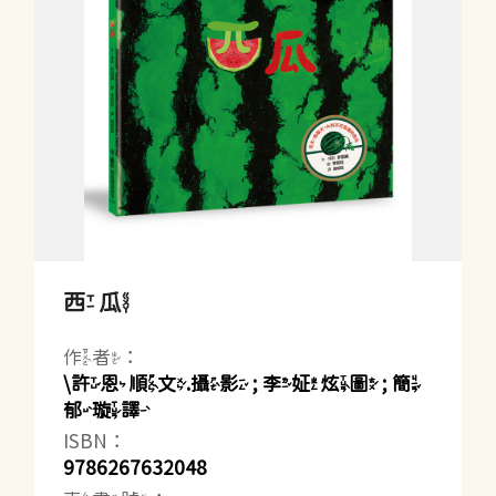
西瓜
作者：
\許恩順文.攝影 ; 李姃炫圖 ; 簡
郁璇譯
ISBN：
9786267632048