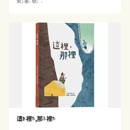
索書號：
這裡,那裡