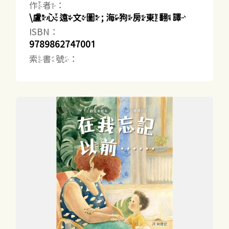
作者：
\盧心遠文圖 ; 海狗房東翻譯
ISBN：
9789862747001
索書號：