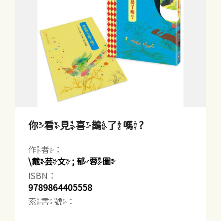
你看見喜鵲了嗎?
作者：
\戴芸文 ; 郁蓉圖
ISBN：
9789864405558
索書號：