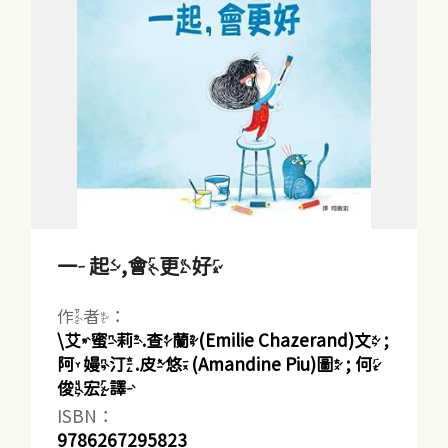
一起,會更好
作者：
\艾蜜莉.查蘭(Emilie Chazerand)文 ;
阿嫚汀.皮悠(Amandine Piu)圖 ; 何
俊宏譯
ISBN：
9786267295823