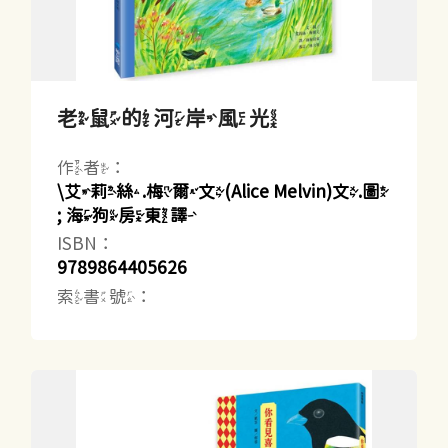
老鼠的河岸風光
作者：
\艾莉絲.梅爾文(Alice Melvin)文.圖
; 海狗房東譯
ISBN：
9789864405626
索書號：