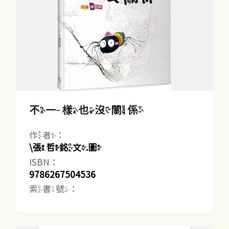
不一樣也沒關係
作者：
\張哲銘文.圖
ISBN：
9786267504536
索書號：