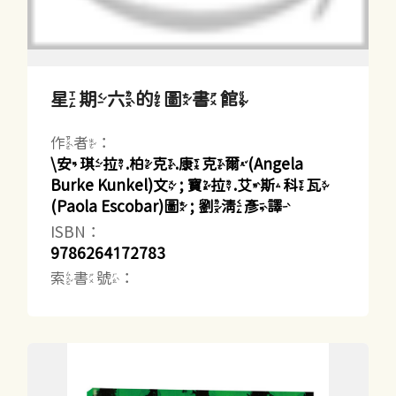
星期六的圖書館
作者：
\安琪拉.柏克.康克爾(Angela
Burke Kunkel)文 ; 寶拉.艾斯科瓦
(Paola Escobar)圖 ; 劉清彥譯
ISBN：
9786264172783
索書號：