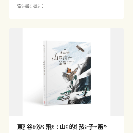
索書號：
東谷沙飛 : 山的孩子笛