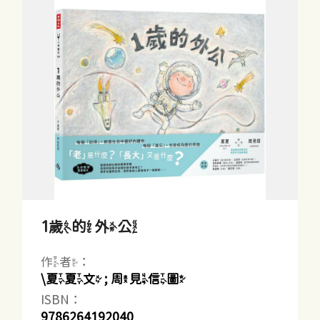
1歲的外公
作者：
\夏夏文 ; 周見信圖
ISBN：
9786264192040