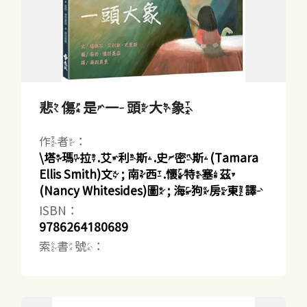
悲傷是一頭大象
作者：
\塔瑪拉.艾利斯.史密斯(Tamara
Ellis Smith)文 ; 南西.懷特塞茲
(Nancy Whitesides)圖 ; 海狗房東譯
ISBN：
9786264180689
索書號：