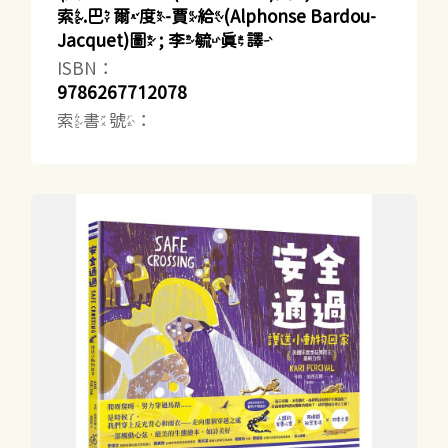
索.巴爾度-賈給(Alphonse Bardou-
Jacquet)圖 ; 李毓真譯
ISBN：
9786267712078
索書號：