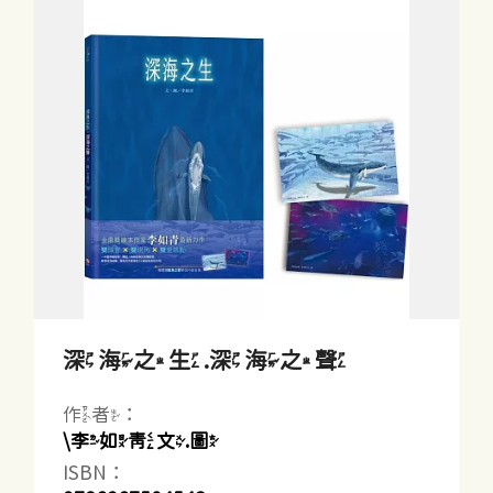
深海之生.深海之聲
作者：
\李如青文.圖
ISBN：