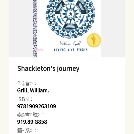
Shackleton's journey
作者：
Grill, William.
ISBN：
9781909263109
索書號：
919.89 G858
語系：