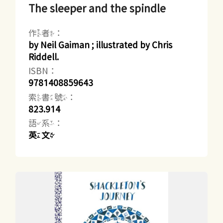
The sleeper and the spindle
作者：
by Neil Gaiman ; illustrated by Chris
Riddell.
ISBN：
9781408859643
索書號：
823.914
語系：
英文