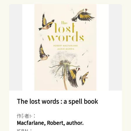
The lost words : a spell book
作者：
Macfarlane, Robert, author.