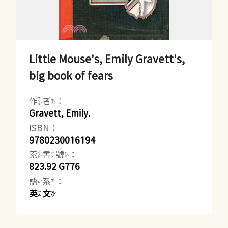
Little Mouse's, Emily Gravett's,
big book of fears
作者：
Gravett, Emily.
ISBN：
9780230016194
索書號：
823.92 G776
語系：
英文