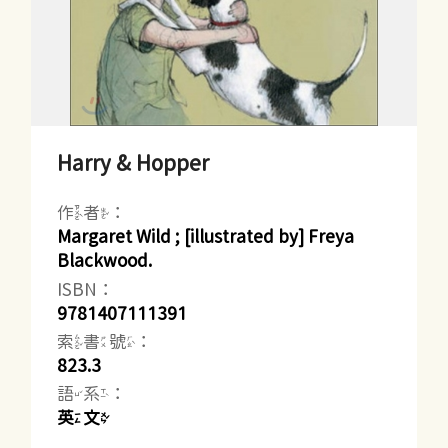
Harry & Hopper
作者：
Margaret Wild ; [illustrated by] Freya
Blackwood.
ISBN：
9781407111391
索書號：
823.3
語系：
英文