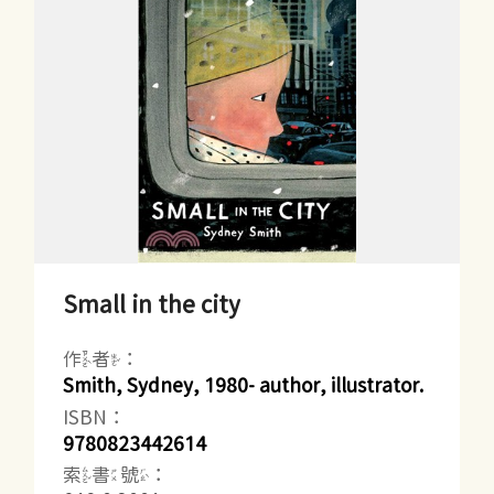
Small in the city
作者：
Smith, Sydney, 1980- author, illustrator.
ISBN：
9780823442614
索書號：