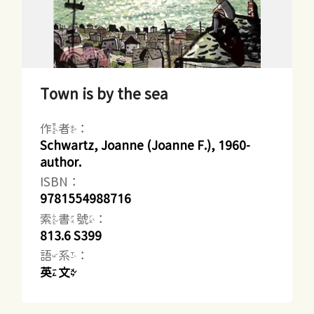
Town is by the sea
作者：
Schwartz, Joanne (Joanne F.), 1960-
author.
ISBN：
9781554988716
索書號：
813.6 S399
語系：
英文