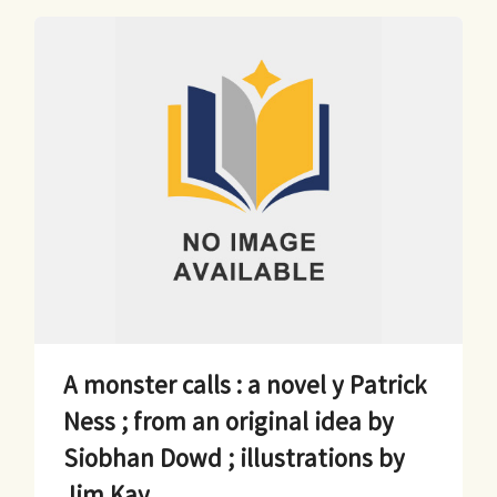
A monster calls : a novel y Patrick
Ness ; from an original idea by
Siobhan Dowd ; illustrations by
Jim Kay.