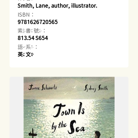
Smith, Lane, author, illustrator.
ISBN：
9781626720565
索書號：
813.54 S654
語系：
英文