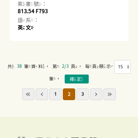
索書號：
813.54 F793
語系：
英文
共
38
筆資料，第
2/3
頁，每頁顯示
筆，
1
2
3