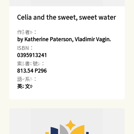
Celia and the sweet, sweet water
作者：
by Katherine Paterson, Vladimir Vagin.
ISBN：
0395913241
索書號：
813.54 P296
語系：
英文