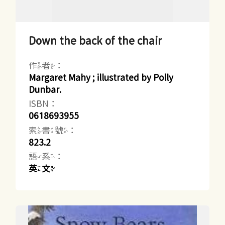
Down the back of the chair
作者：
Margaret Mahy ; illustrated by Polly
Dunbar.
ISBN：
0618693955
索書號：
823.2
語系：
英文