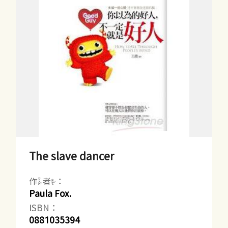
The slave dancer
作者：
Paula Fox.
ISBN：
0881035394