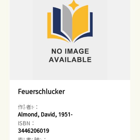
Feuerschlucker
作者：
Almond, David, 1951-
ISBN：
3446206019
索書號：