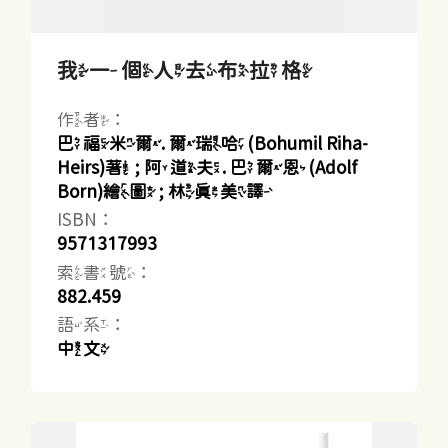
我一個人去布拉格
作者：
巴福米爾. 爾瑞哈(Bohumil Riha-
Heirs)著 ; 阿道夫. 巴爾恩(Adolf
Born)繪圖 ; 林真美譯
ISBN：
9571317993
索書號：
882.459
語系：
中文