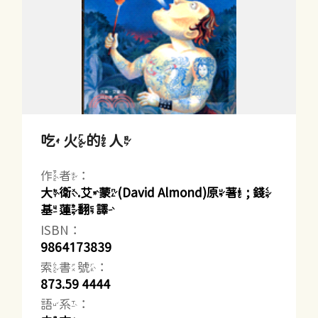
吃火的人
作者：
大衛.艾蒙(David Almond)原著 ; 錢
基蓮翻譯
ISBN：
9864173839
索書號：
873.59 4444
語系：