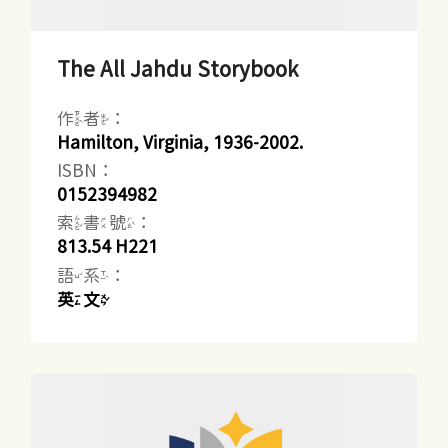
The All Jahdu Storybook
作者：
Hamilton, Virginia, 1936-2002.
ISBN：
0152394982
索書號：
813.54 H221
語系：
英文