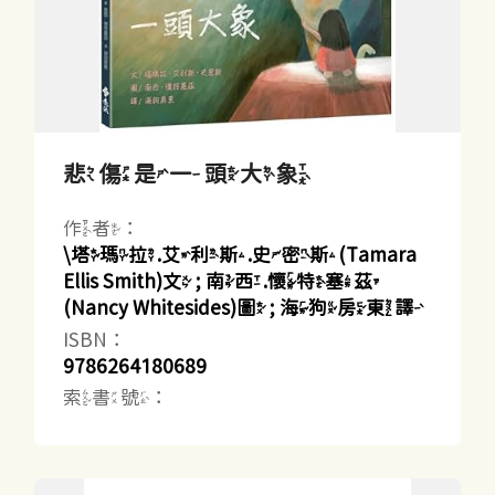
悲傷是一頭大象
作者：
\塔瑪拉.艾利斯.史密斯(Tamara
Ellis Smith)文 ; 南西.懷特塞茲
(Nancy Whitesides)圖 ; 海狗房東譯
ISBN：
9786264180689
索書號：