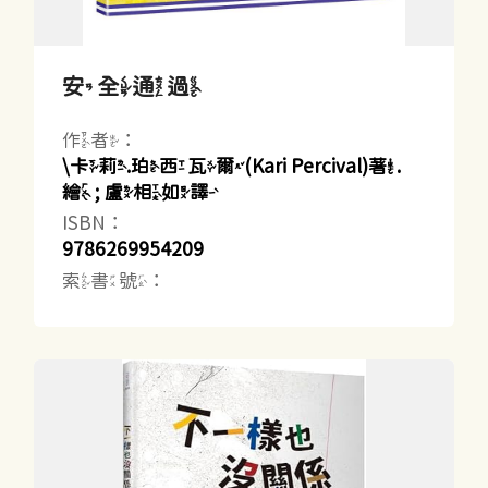
安全通過
作者：
\卡莉.珀西瓦爾(Kari Percival)著.
繪 ; 盧相如譯
ISBN：
9786269954209
索書號：