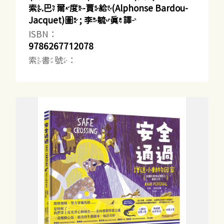
索.巴爾度-賈給(Alphonse Bardou-
Jacquet)圖 ; 李毓真譯
ISBN：
9786267712078
索書號：