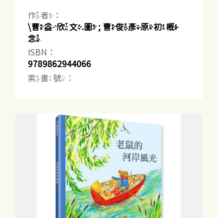
作者：
\曹益欣文.圖 ; 曹俊彥原初概
念
ISBN：
9789862944066
索書號：