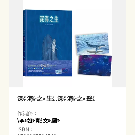
深海之生.深海之聲
作者：
\李如青文.圖
ISBN：