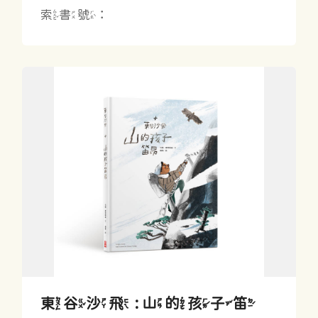
索書號：
東谷沙飛 : 山的孩子笛