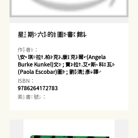
星期六的圖書館
作者：
\安琪拉.柏克.康克爾(Angela
Burke Kunkel)文 ; 寶拉.艾斯科瓦
(Paola Escobar)圖 ; 劉清彥譯
ISBN：
9786264172783
索書號：