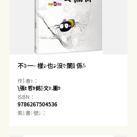
不一樣也沒關係
作者：
\張哲銘文.圖
ISBN：
9786267504536
索書號：