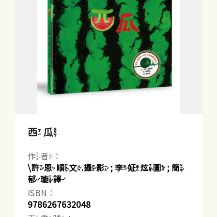
西瓜
作者：
\許恩順文.攝影 ; 李姃炫圖 ; 簡
郁璇譯
ISBN：
9786267632048