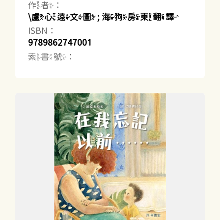
作者：
\盧心遠文圖 ; 海狗房東翻譯
ISBN：
9789862747001
索書號：