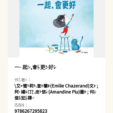
一起,會更好
作者：
\艾蜜莉.查蘭(Emilie Chazerand)文 ;
阿嫚汀.皮悠(Amandine Piu)圖 ; 何
俊宏譯
ISBN：
9786267295823