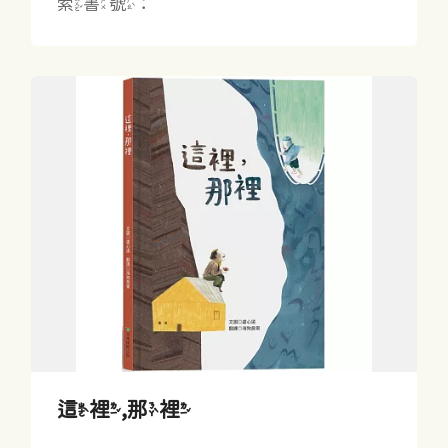
索書號：
這裡,那裡