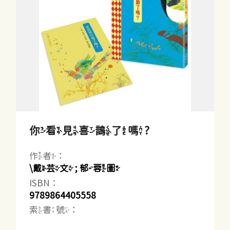
你看見喜鵲了嗎?
作者：
\戴芸文 ; 郁蓉圖
ISBN：
9789864405558
索書號：