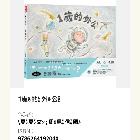
1歲的外公
作者：
\夏夏文 ; 周見信圖
ISBN：
9786264192040