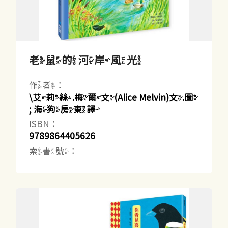
老鼠的河岸風光
作者：
\艾莉絲.梅爾文(Alice Melvin)文.圖
; 海狗房東譯
ISBN：
9789864405626
索書號：