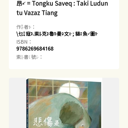
昂 = Tongku Saveq : Taki Ludun
tu Vazaz Tiang
作者：
\乜寇.索克魯曼文 ; 貓魚圖
ISBN：
9786269684168
索書號：