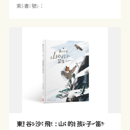
索書號：
東谷沙飛 : 山的孩子笛