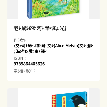
老鼠的河岸風光
作者：
\艾莉絲.梅爾文(Alice Melvin)文.圖
; 海狗房東譯
ISBN：
9789864405626
索書號：