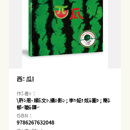
西瓜
作者：
\許恩順文.攝影 ; 李姃炫圖 ; 簡
郁璇譯
ISBN：
9786267632048