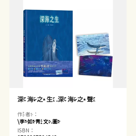
深海之生.深海之聲
作者：
\李如青文.圖
ISBN：