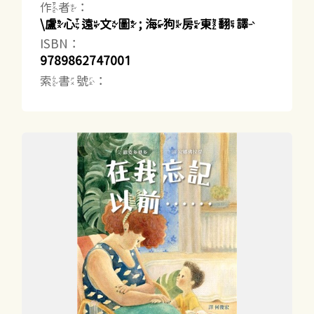
作者：
\盧心遠文圖 ; 海狗房東翻譯
ISBN：
9789862747001
索書號：