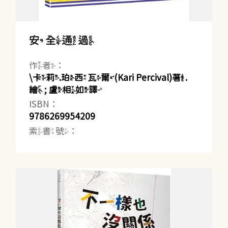
安全通過
作者：
\卡莉.珀西瓦爾(Kari Percival)著.
繪 ; 盧相如譯
ISBN：
9786269954209
索書號：