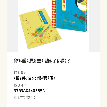
你看見喜鵲了嗎?
作者：
\戴芸文 ; 郁蓉圖
ISBN：
9789864405558
索書號：