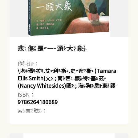
悲傷是一頭大象
作者：
\塔瑪拉.艾利斯.史密斯(Tamara
Ellis Smith)文 ; 南西.懷特塞茲
(Nancy Whitesides)圖 ; 海狗房東譯
ISBN：
9786264180689
索書號：