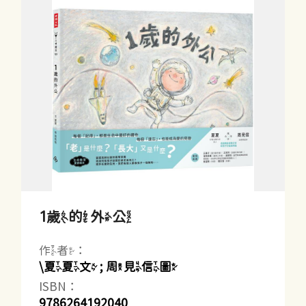
1歲的外公
作者：
\夏夏文 ; 周見信圖
ISBN：
9786264192040