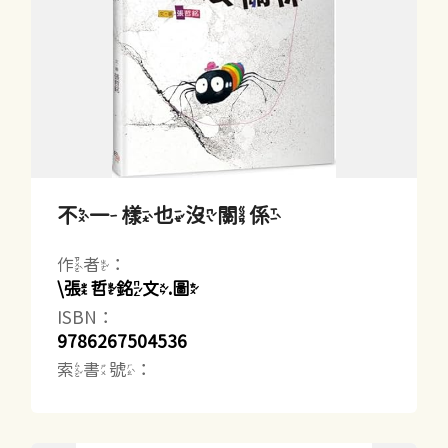
不一樣也沒關係
作者：
\張哲銘文.圖
ISBN：
9786267504536
索書號：