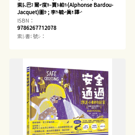
索.巴爾度-賈給(Alphonse Bardou-
Jacquet)圖 ; 李毓真譯
ISBN：
9786267712078
索書號：