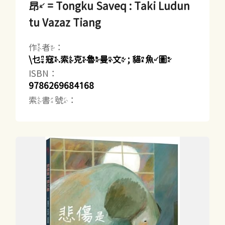
昂 = Tongku Saveq : Taki Ludun
tu Vazaz Tiang
作者：
\乜寇.索克魯曼文 ; 貓魚圖
ISBN：
9786269684168
索書號：