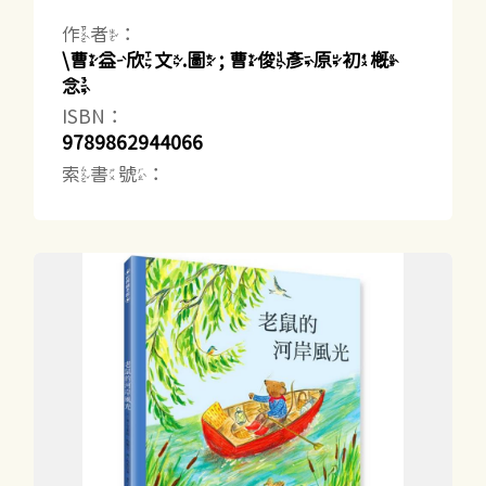
作者：
\曹益欣文.圖 ; 曹俊彥原初概
念
ISBN：
9789862944066
索書號：