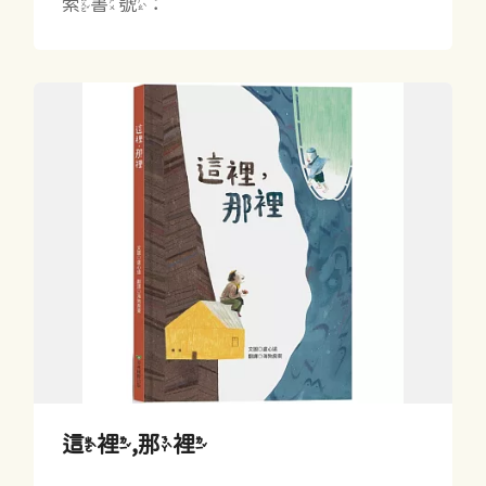
索書號：
這裡,那裡