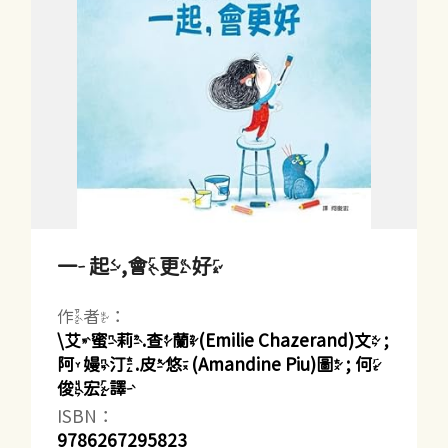
一起,會更好
作者：
\艾蜜莉.查蘭(Emilie Chazerand)文 ;
阿嫚汀.皮悠(Amandine Piu)圖 ; 何
俊宏譯
ISBN：
9786267295823