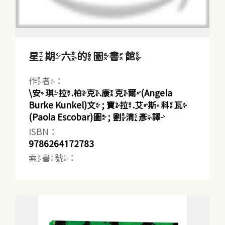
星期六的圖書館
作者：
\安琪拉.柏克.康克爾(Angela
Burke Kunkel)文 ; 寶拉.艾斯科瓦
(Paola Escobar)圖 ; 劉清彥譯
ISBN：
9786264172783
索書號：