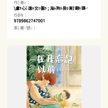
作者：
\盧心遠文圖 ; 海狗房東翻譯
ISBN：
9789862747001
索書號：