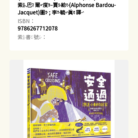
索.巴爾度-賈給(Alphonse Bardou-
Jacquet)圖 ; 李毓真譯
ISBN：
9786267712078
索書號：