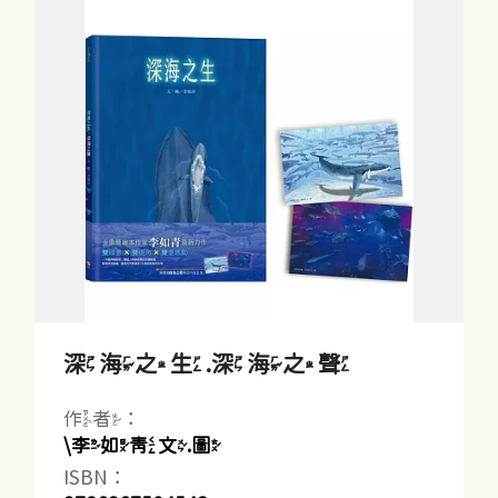
深海之生.深海之聲
作者：
\李如青文.圖
ISBN：