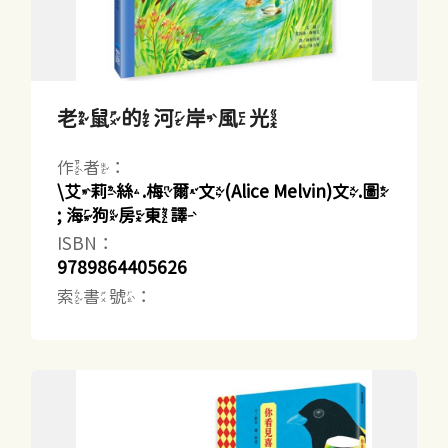
老鼠的河岸風光
作者：
\艾莉絲.梅爾文(Alice Melvin)文.圖
; 海狗房東譯
ISBN：
9789864405626
索書號：