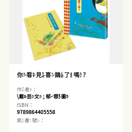
你看見喜鵲了嗎?
作者：
\戴芸文 ; 郁蓉圖
ISBN：
9789864405558
索書號：