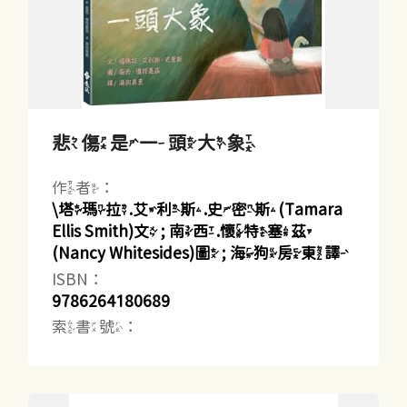
悲傷是一頭大象
作者：
\塔瑪拉.艾利斯.史密斯(Tamara
Ellis Smith)文 ; 南西.懷特塞茲
(Nancy Whitesides)圖 ; 海狗房東譯
ISBN：
9786264180689
索書號：