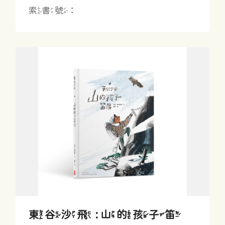
索書號：
東谷沙飛 : 山的孩子笛