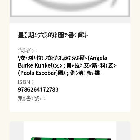
星期六的圖書館
作者：
\安琪拉.柏克.康克爾(Angela
Burke Kunkel)文 ; 寶拉.艾斯科瓦
(Paola Escobar)圖 ; 劉清彥譯
ISBN：
9786264172783
索書號：