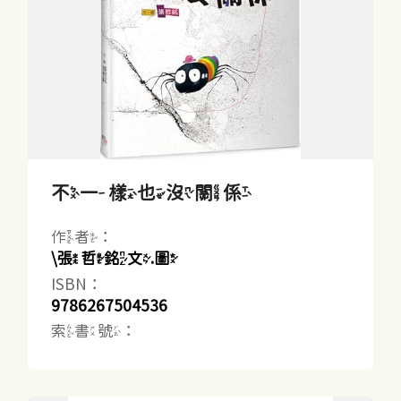
不一樣也沒關係
作者：
\張哲銘文.圖
ISBN：
9786267504536
索書號：