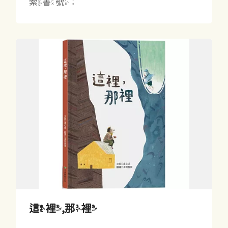
索書號：
這裡,那裡