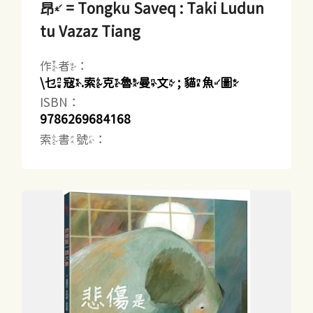
昂 = Tongku Saveq : Taki Ludun
tu Vazaz Tiang
作者：
\乜寇.索克魯曼文 ; 貓魚圖
ISBN：
9786269684168
索書號：