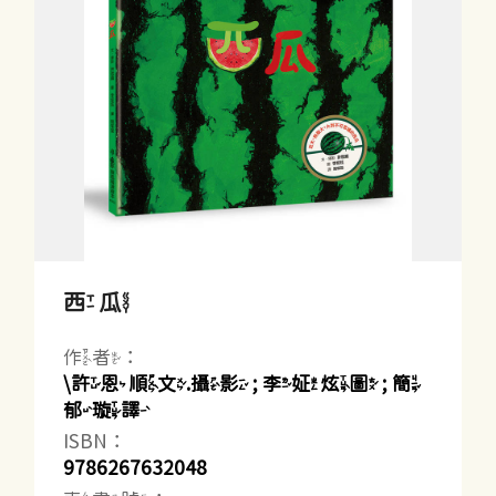
西瓜
作者：
\許恩順文.攝影 ; 李姃炫圖 ; 簡
郁璇譯
ISBN：
9786267632048