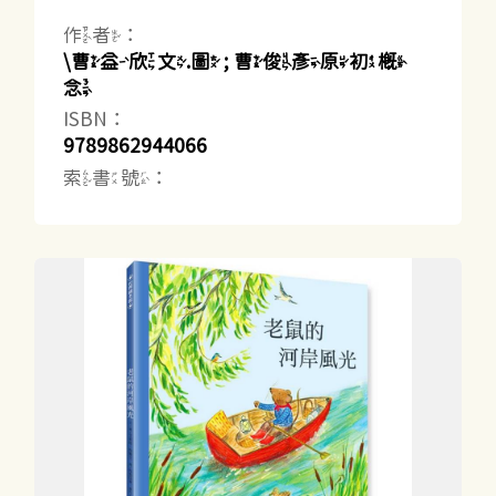
作者：
\曹益欣文.圖 ; 曹俊彥原初概
念
ISBN：
9789862944066
索書號：