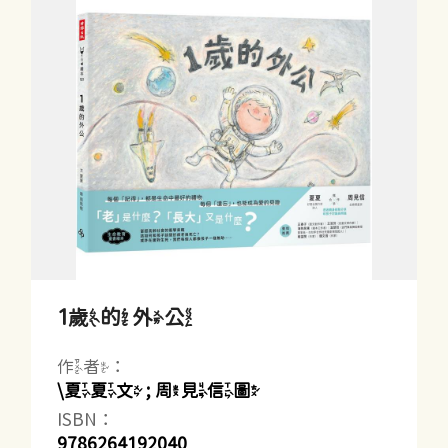
1歲的外公
作者：
\夏夏文 ; 周見信圖
ISBN：
9786264192040