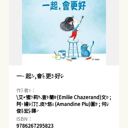
一起,會更好
作者：
\艾蜜莉.查蘭(Emilie Chazerand)文 ;
阿嫚汀.皮悠(Amandine Piu)圖 ; 何
俊宏譯
ISBN：
9786267295823