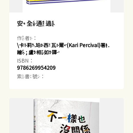
安全通過
作者：
\卡莉.珀西瓦爾(Kari Percival)著.
繪 ; 盧相如譯
ISBN：
9786269954209
索書號：