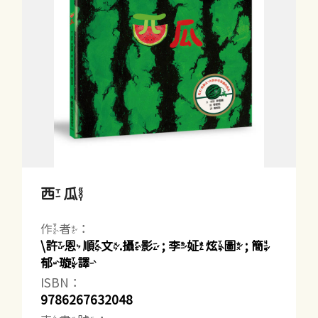
西瓜
作者：
\許恩順文.攝影 ; 李姃炫圖 ; 簡
郁璇譯
ISBN：
9786267632048