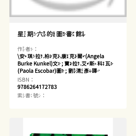
星期六的圖書館
作者：
\安琪拉.柏克.康克爾(Angela
Burke Kunkel)文 ; 寶拉.艾斯科瓦
(Paola Escobar)圖 ; 劉清彥譯
ISBN：
9786264172783
索書號：