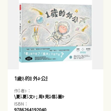
1歲的外公
作者：
\夏夏文 ; 周見信圖
ISBN：
9786264192040