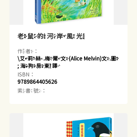
老鼠的河岸風光
作者：
\艾莉絲.梅爾文(Alice Melvin)文.圖
; 海狗房東譯
ISBN：
9789864405626
索書號：