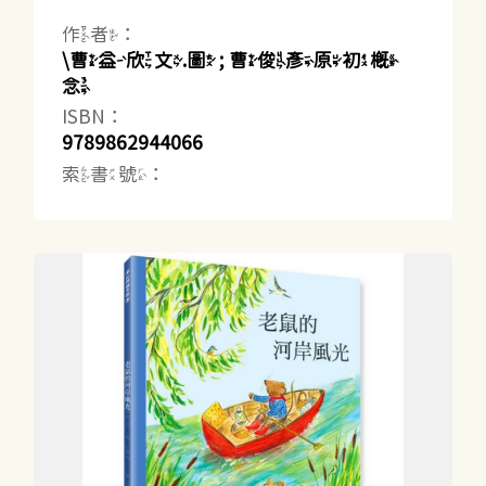
作者：
\曹益欣文.圖 ; 曹俊彥原初概
念
ISBN：
9789862944066
索書號：