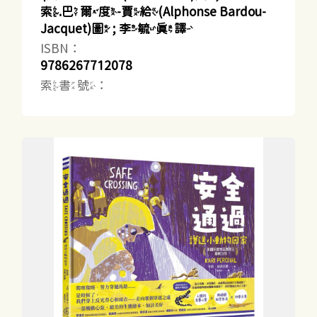
索.巴爾度-賈給(Alphonse Bardou-
Jacquet)圖 ; 李毓真譯
ISBN：
9786267712078
索書號：