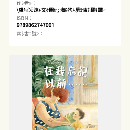
作者：
\盧心遠文圖 ; 海狗房東翻譯
ISBN：
9789862747001
索書號：