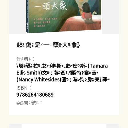
悲傷是一頭大象
作者：
\塔瑪拉.艾利斯.史密斯(Tamara
Ellis Smith)文 ; 南西.懷特塞茲
(Nancy Whitesides)圖 ; 海狗房東譯
ISBN：
9786264180689
索書號：