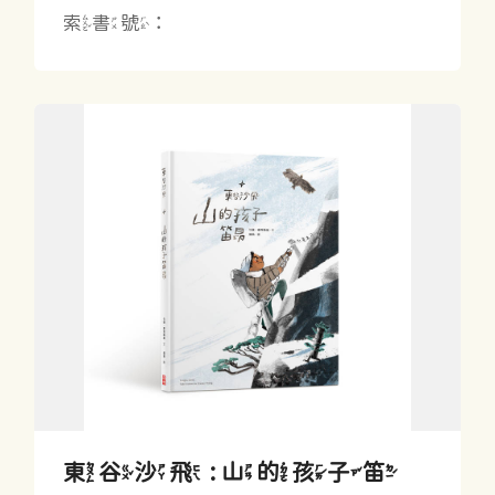
索書號：
東谷沙飛 : 山的孩子笛