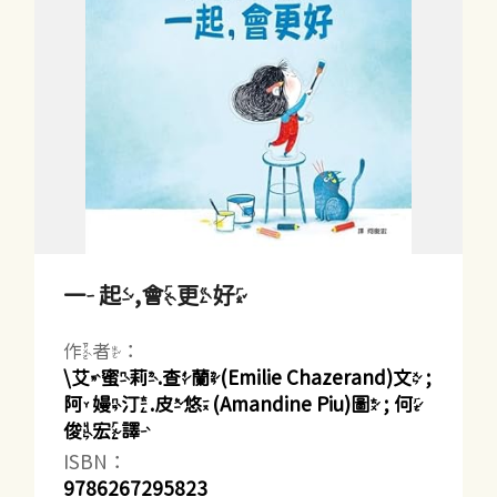
一起,會更好
作者：
\艾蜜莉.查蘭(Emilie Chazerand)文 ;
阿嫚汀.皮悠(Amandine Piu)圖 ; 何
俊宏譯
ISBN：
9786267295823