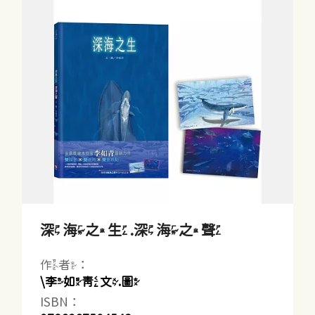
深海之生.深海之聲
作者：
\李如青文.圖
ISBN：