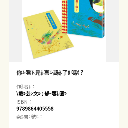
你看見喜鵲了嗎?
作者：
\戴芸文 ; 郁蓉圖
ISBN：
9789864405558
索書號：