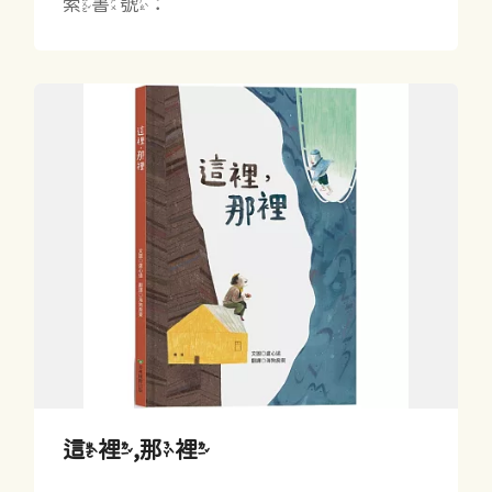
索書號：
這裡,那裡