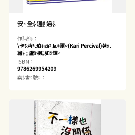
安全通過
作者：
\卡莉.珀西瓦爾(Kari Percival)著.
繪 ; 盧相如譯
ISBN：
9786269954209
索書號：