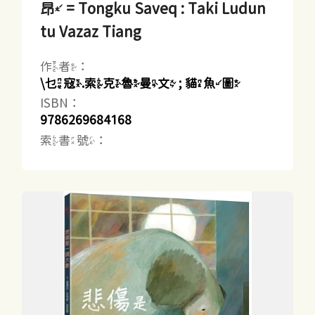
昂 = Tongku Saveq : Taki Ludun
tu Vazaz Tiang
作者：
\乜寇.索克魯曼文 ; 貓魚圖
ISBN：
9786269684168
索書號：