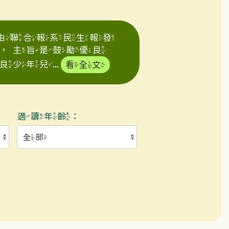
年由聯合報系民生報發
，主旨是鼓勵優良
年兒...
看全文
適讀年齡：