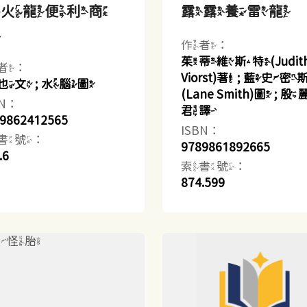
小火龍便利商
露露養雷龍
店
作者：
茱蒂維斯特(Judit
者：
Viorst)著 ; 藍史密
也文 ; 水腦圖
(Lane Smith)圖 ; 
BN：
君譯
9862412565
ISBN：
書號：
9789861892665
.6
索書號：
874.599