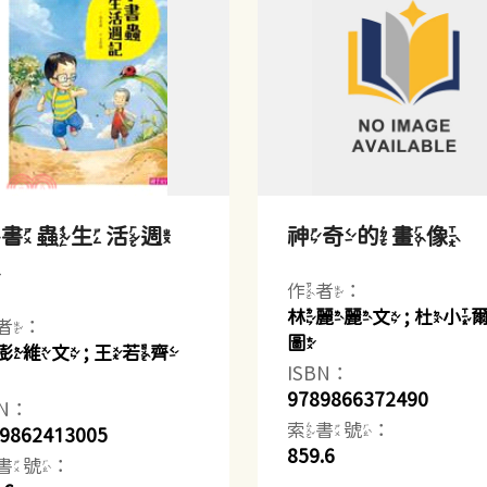
小書蟲生活週
神奇的畫像
記
作者：
林麗麗文 ; 杜小
者：
圖
澎維文 ; 王若齊
ISBN：
9789866372490
BN：
索書號：
9862413005
859.6
書號：