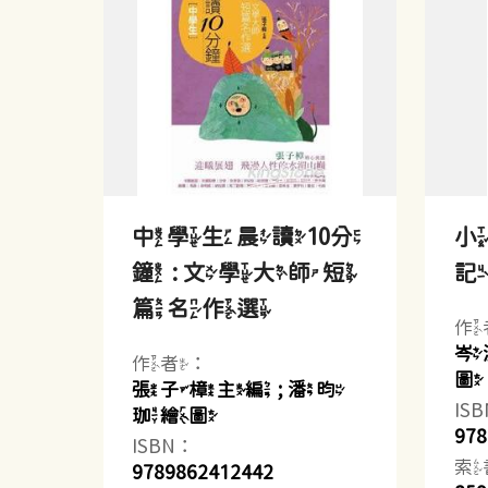
中學生晨讀10分
鐘 : 文學大師短
篇名作選
作
岑
作者：
圖
張子樟主編 ; 潘昀
IS
珈繪圖
978
ISBN：
索
9789862412442