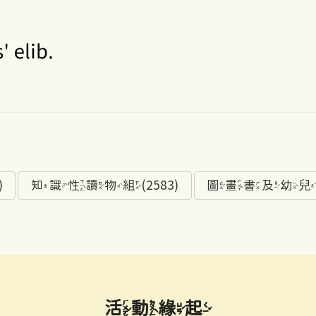
)
知識性讀物組(2583)
圖畫書及幼兒讀物
活動緣起