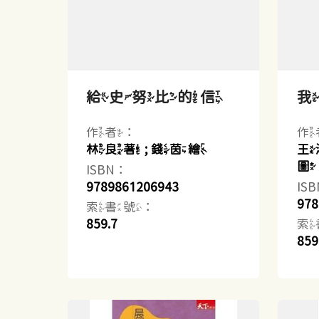
給史努比的信
作者：
作
林良著 ; 錢茵繪
王
圖
ISBN：
9789861206943
IS
978
索書號：
859.7
索
859