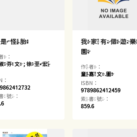
我是怪胎
我家有個遊
園
者：
淑芬文 ; 徐至宏
作者：
童嘉文.圖
BN：
ISBN：
9862412732
9789862412459
書號：
索書號：
.6
859.6