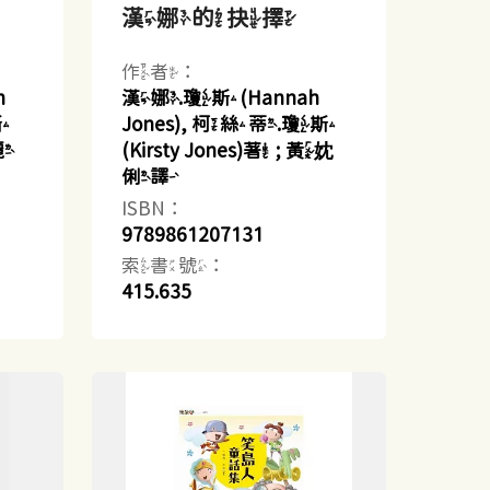
漢娜的抉擇
作者：
h
漢娜.瓊斯(Hannah
斯
Jones), 柯絲蒂.瓊斯
殷麗
(Kirsty Jones)著 ; 黃妉
俐譯
ISBN：
9789861207131
索書號：
415.635