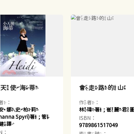
小天使海蒂
會走路的山
者：
作者：
安娜.史柏莉
林瑋著 ; 崔麗君
hanna Spyri)著 ; 管
ISBN：
健譯
9789861517049
BN：
索書號：