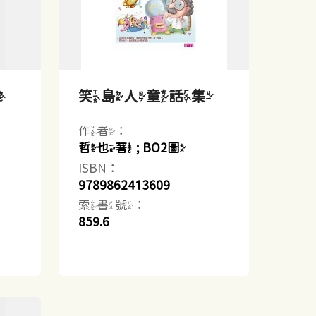
樂
笑島人童話集
作者：
哲也著 ; BO2圖
ISBN：
9789862413609
索書號：
859.6