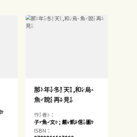
那年冬天,和烏
魚說再見
圖
作者：
子魚文 ; 嚴凱信圖
ISBN：