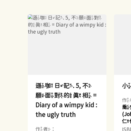
遜咖日記. 5, 不
願面對的真相 =
作
Diary of a wimpy kid :
喬
the ugly truth
(Jo
仁
作者：
IS