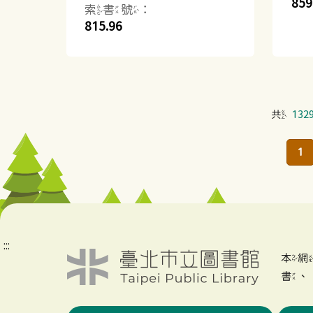
859
索書號：
815.96
共
132
1
:::
本
書