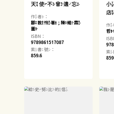
天使不曾遺忘
作者：
鄒敦怜著 ; 陳維霖
作
圖
哲
ISBN：
IS
9789861517087
978
索書號：
索
859.6
859