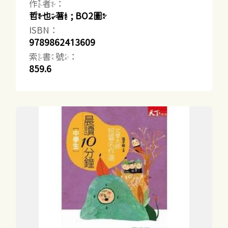
作者：
哲也著 ; BO2圖
ISBN：
9789862413609
索書號：
859.6