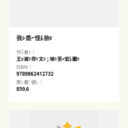
我是怪胎
作者：
王淑芬文 ; 徐至宏圖
ISBN：
9789862412732
索書號：
859.6