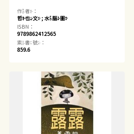
作者：
哲也文 ; 水腦圖
ISBN：
9789862412565
索書號：
859.6