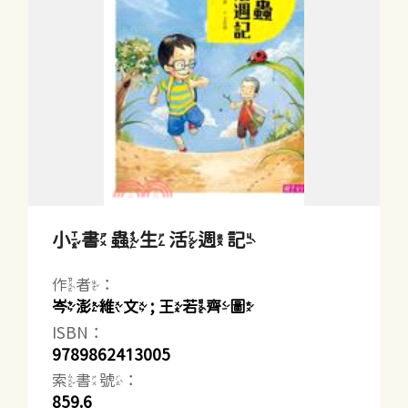
小書蟲生活週記
作者：
岑澎維文 ; 王若齊圖
ISBN：
9789862413005
索書號：
859.6