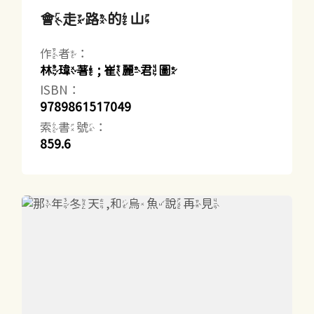
會走路的山
作者：
林瑋著 ; 崔麗君圖
ISBN：
9789861517049
索書號：
859.6