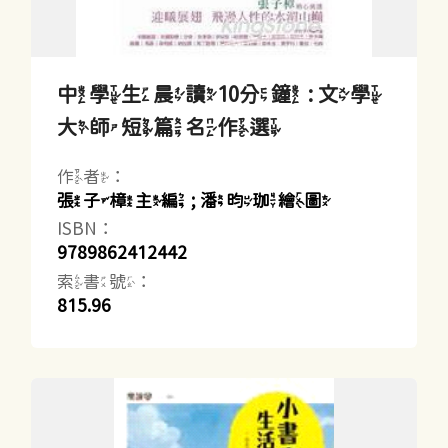
中學生晨讀10分鐘 : 文學
大師短篇名作選
作者：
張子樟主編 ; 潘昀珈繪圖
ISBN：
9789862412442
索書號：
815.96