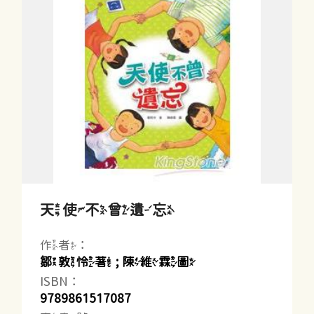
天使不曾遺忘
作者：
鄒敦怜著 ; 陳維霖圖
ISBN：
9789861517087