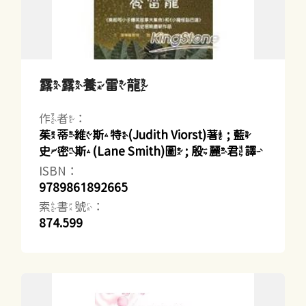
露露養雷龍
作者：
茱蒂維斯特(Judith Viorst)著 ; 藍
史密斯(Lane Smith)圖 ; 殷麗君譯
ISBN：
9789861892665
索書號：
874.599