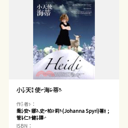
小天使海蒂
作者：
喬安娜.史柏莉(Johanna Spyri)著 ;
管仁健譯
ISBN：