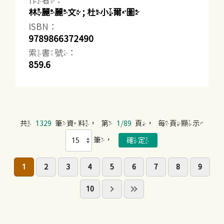
作者：
林麗麗文 ; 杜小爾圖
ISBN：
9789866372490
索書號：
859.6
共
1329
筆資料，第
1/89
頁，每頁顯示
筆，
1
2
3
4
5
6
7
8
9
10