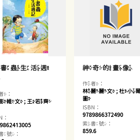
小書蟲生活週
神奇的畫像
記
作者：
林麗麗文 ; 杜小
者：
圖
澎維文 ; 王若齊
ISBN：
9789866372490
BN：
索書號：
9862413005
859.6
書號：