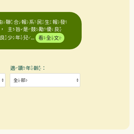
年由聯合報系民生報發
，主旨是鼓勵優良
年兒...
看全文
適讀年齡：