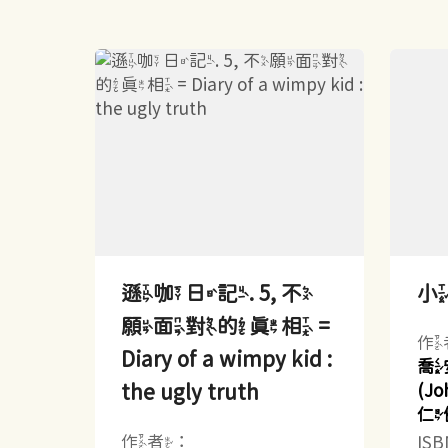
遜咖日記. 5, 不
願面對的真相 =
作
Diary of a wimpy kid :
喬
the ugly truth
(Jo
仁
作者：
IS