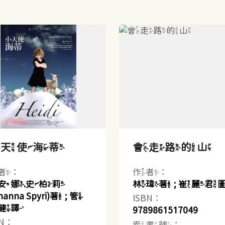
小天使海蒂
會走路的山
者：
作者：
安娜.史柏莉
林瑋著 ; 崔麗君
hanna Spyri)著 ; 管
ISBN：
健譯
9789861517049
BN：
索書號：