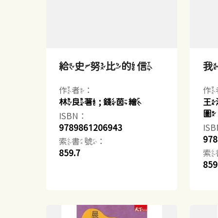
給史努比的信
作者：
作
林良著 ; 錢茵繪
王
圖
ISBN：
9789861206943
IS
978
索書號：
859.7
索
859