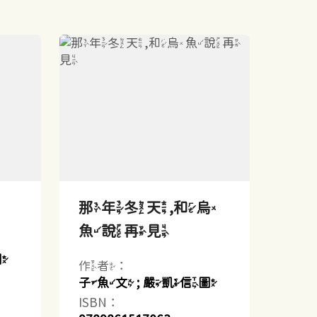
那年冬天,和烏
魚說再見
圖
作者：
子魚文 ; 嚴凱信圖
ISBN：