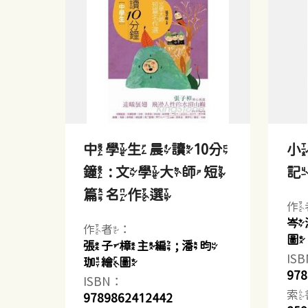
中學生晨讀10分
鐘 : 文學大師短
篇名作選
作
岑
作者：
圖
張子樟主編 ; 潘昀
IS
珈繪圖
978
ISBN：
索
9789862412442