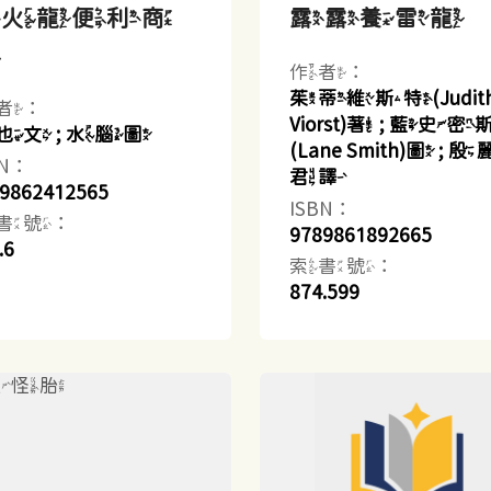
小火龍便利商
露露養雷龍
店
作者：
茱蒂維斯特(Judit
者：
Viorst)著 ; 藍史密
也文 ; 水腦圖
(Lane Smith)圖 ; 
BN：
君譯
9862412565
ISBN：
書號：
9789861892665
.6
索書號：
874.599