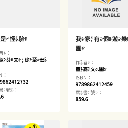
我是怪胎
我家有個遊
園
者：
淑芬文 ; 徐至宏
作者：
童嘉文.圖
BN：
ISBN：
9862412732
9789862412459
書號：
索書號：
.6
859.6