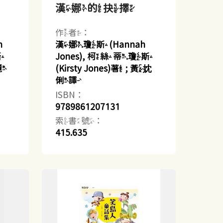
漢娜的抉擇
作者：
h
漢娜.瓊斯(Hannah
斯
Jones), 柯絲蒂.瓊斯
殷麗
(Kirsty Jones)著 ; 黃妉
俐譯
ISBN：
9789861207131
索書號：
415.635