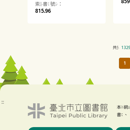
859
索書號：
815.96
共
132
1
:::
本
書