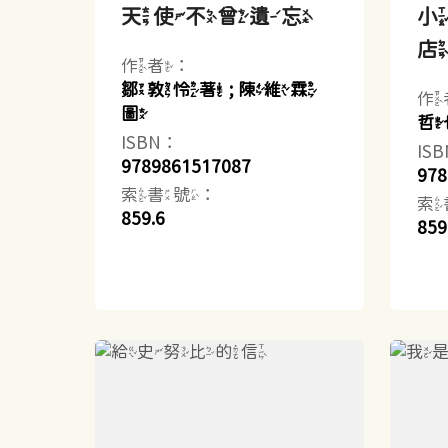
天使不曾遺忘
作者：
鄒敦怜著 ; 陳維霖
作
圖
哲
ISBN：
IS
9789861517087
978
索書號：
索
859.6
859