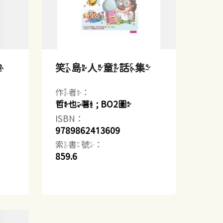
樂
笑島人童話集
作者：
哲也著 ; BO2圖
ISBN：
9789862413609
索書號：
859.6