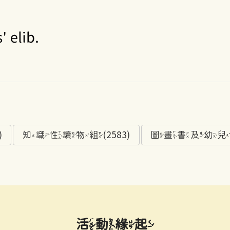
)
知識性讀物組(2583)
圖畫書及幼兒讀物
活動緣起