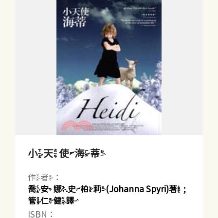
小天使海蒂
作者：
喬安娜.史柏莉(Johanna Spyri)著 ;
管仁健譯
ISBN：