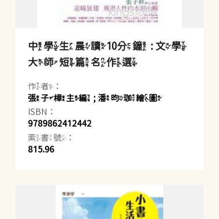
中學生晨讀10分鐘 : 文學
大師短篇名作選
作者：
張子樟主編 ; 潘昀珈繪圖
ISBN：
9789862412442
索書號：
815.96