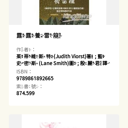
露露養雷龍
作者：
茱蒂維斯特(Judith Viorst)著 ; 藍
史密斯(Lane Smith)圖 ; 殷麗君譯
ISBN：
9789861892665
索書號：
874.599