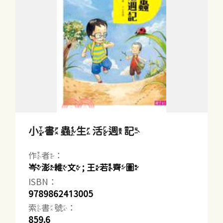
小書蟲生活週記
作者：
岑澎維文 ; 王若齊圖
ISBN：
9789862413005
索書號：
859.6