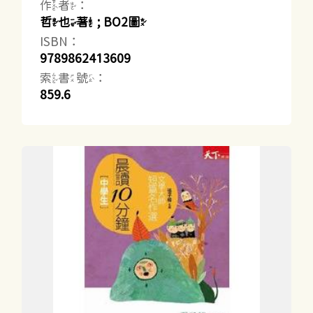
作者：
哲也著 ; BO2圖
ISBN：
9789862413609
索書號：
859.6