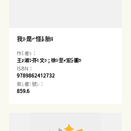
我是怪胎
作者：
王淑芬文 ; 徐至宏圖
ISBN：
9789862412732
索書號：
859.6