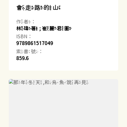
會走路的山
作者：
林瑋著 ; 崔麗君圖
ISBN：
9789861517049
索書號：
859.6