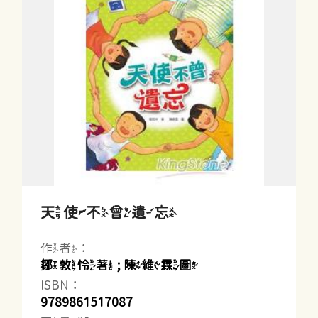
天使不曾遺忘
作者：
鄒敦怜著 ; 陳維霖圖
ISBN：
9789861517087