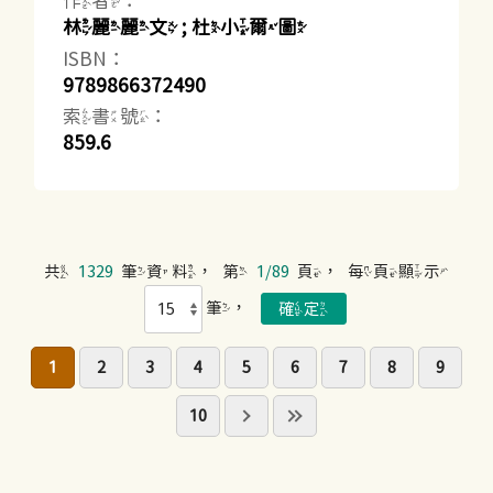
作者：
林麗麗文 ; 杜小爾圖
ISBN：
9789866372490
索書號：
859.6
共
1329
筆資料，第
1/89
頁，每頁顯示
筆，
1
2
3
4
5
6
7
8
9
10