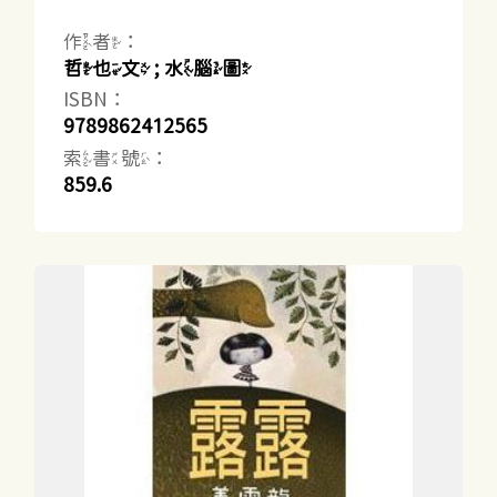
作者：
哲也文 ; 水腦圖
ISBN：
9789862412565
索書號：
859.6