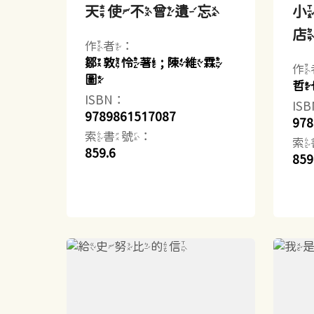
天使不曾遺忘
作者：
鄒敦怜著 ; 陳維霖
作
圖
哲
ISBN：
IS
9789861517087
978
索書號：
索
859.6
859