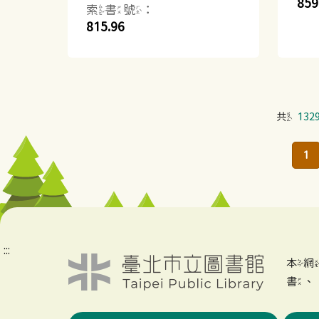
859
索書號：
815.96
共
132
1
:::
本
書