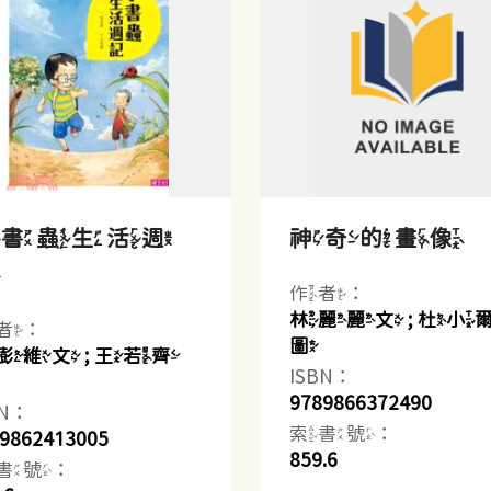
小書蟲生活週
神奇的畫像
記
作者：
林麗麗文 ; 杜小
者：
圖
澎維文 ; 王若齊
ISBN：
9789866372490
BN：
索書號：
9862413005
859.6
書號：