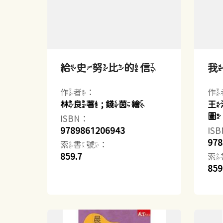
給史努比的信
作者：
作
林良著 ; 錢茵繪
王
圖
ISBN：
9789861206943
IS
978
索書號：
859.7
索
859