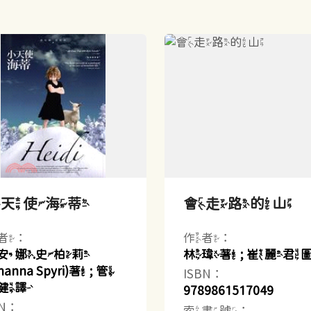
小天使海蒂
會走路的山
者：
作者：
安娜.史柏莉
林瑋著 ; 崔麗君
hanna Spyri)著 ; 管
ISBN：
健譯
9789861517049
BN：
索書號：