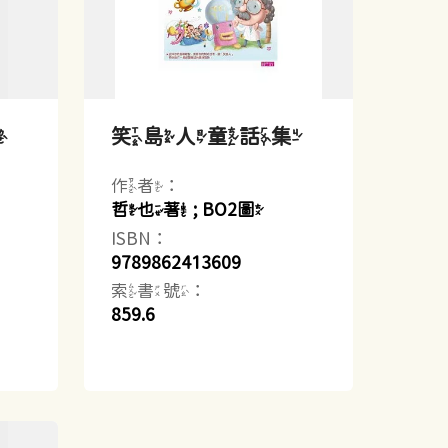
樂
笑島人童話集
作者：
哲也著 ; BO2圖
ISBN：
9789862413609
索書號：
859.6