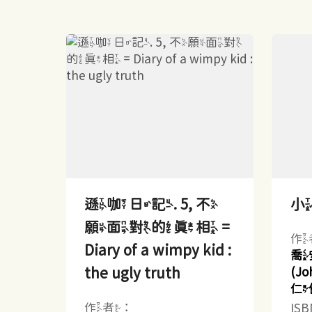
遜咖日記. 5, 不
願面對的真相 =
作
Diary of a wimpy kid :
喬
the ugly truth
(Jo
仁
作者：
IS