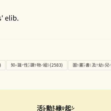
)
知識性讀物組(2583)
圖畫書及幼兒讀物
活動緣起