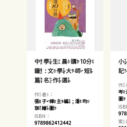
中學生晨讀10分
鐘 : 文學大師短
篇名作選
作
岑
作者：
圖
張子樟主編 ; 潘昀
IS
珈繪圖
978
ISBN：
索
9789862412442