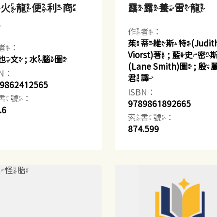
小火龍便利商
露露養雷龍
店
作者：
茱蒂維斯特(Judit
者：
Viorst)著 ; 藍史密
也文 ; 水腦圖
(Lane Smith)圖 ; 
BN：
君譯
9862412565
ISBN：
書號：
9789861892665
.6
索書號：
874.599