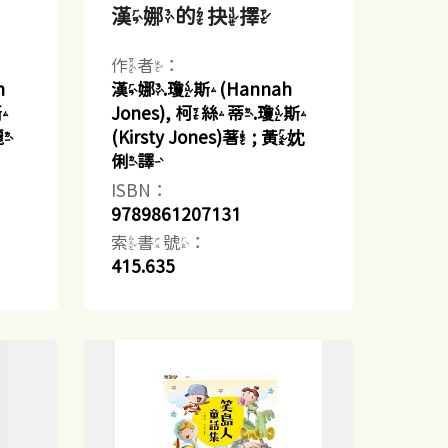
漢娜的抉擇
作者：
h
漢娜.瓊斯(Hannah
斯
Jones), 柯絲蒂.瓊斯
殷麗
(Kirsty Jones)著 ; 黃妉
俐譯
ISBN：
9789861207131
索書號：
415.635