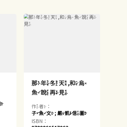
那年冬天,和烏
魚說再見
圖
作者：
子魚文 ; 嚴凱信圖
ISBN：