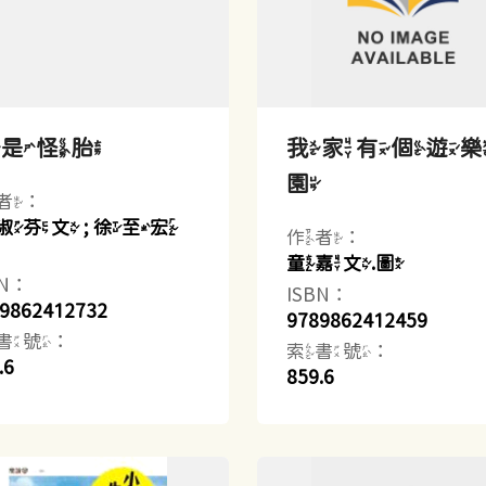
我是怪胎
我家有個遊
園
者：
淑芬文 ; 徐至宏
作者：
童嘉文.圖
BN：
ISBN：
9862412732
9789862412459
書號：
索書號：
.6
859.6