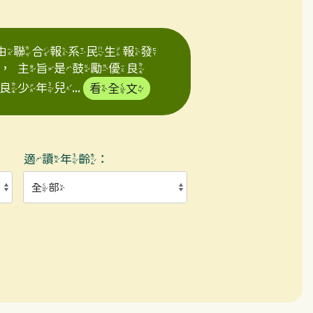
年由聯合報系民生報發
，主旨是鼓勵優良
年兒...
看全文
適讀年齡：