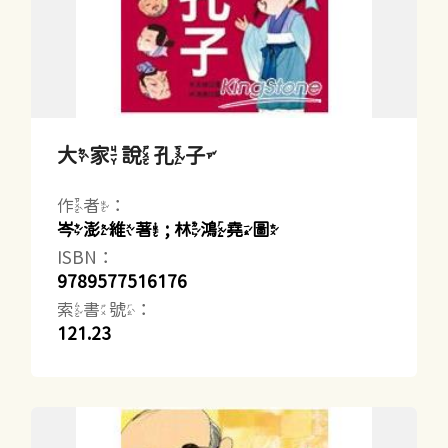
大家說孔子
作者：
岑澎維著 ; 林鴻堯圖
ISBN：
9789577516176
索書號：
121.23