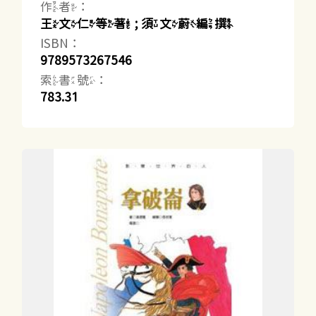
作者：
王文仁等著 ; 須文蔚編撰
ISBN：
9789573267546
索書號：
783.31