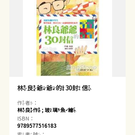
林良爺爺的30封信
作者：
林良作 ; 玻璃魚繪
ISBN：
9789577516183
索書號：