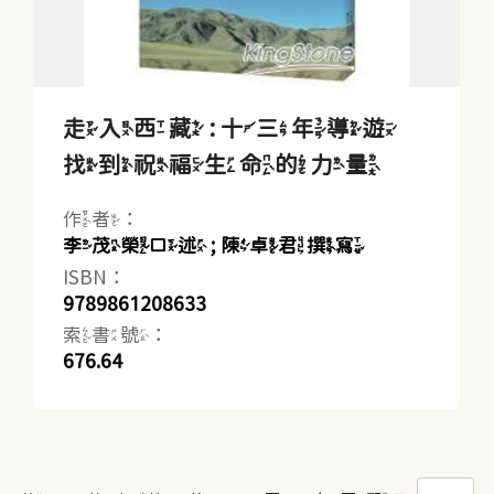
走入西藏 : 十三年導遊
找到祝福生命的力量
作者：
李茂榮口述 ; 陳卓君撰寫
ISBN：
9789861208633
索書號：
676.64