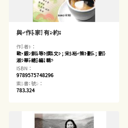
與作家有約
作者：
歐銀釧等撰文 ; 宋裕策劃 ; 劉
淑華總編輯
ISBN：
9789575748296
索書號：
783.324