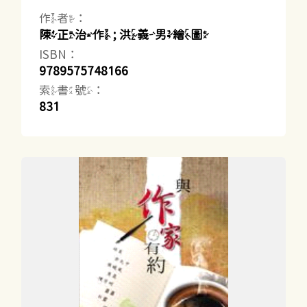
作者：
陳正治作 ; 洪義男繪圖
ISBN：
9789575748166
索書號：
831