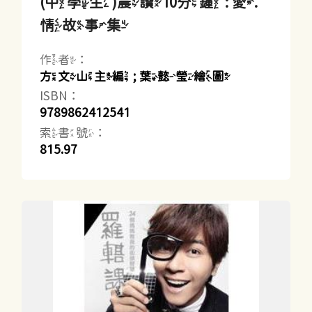
(中學生)晨讀10分鐘 : 愛.
情故事集
作者：
方文山主編 ; 葉懿瑩繪圖
ISBN：
9789862412541
索書號：
815.97