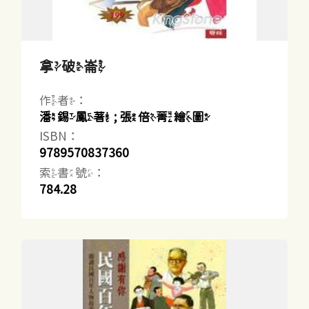
拿破崙
作者：
潘錫鳳著 ; 張倍菁繪圖
ISBN：
9789570837360
索書號：
784.28