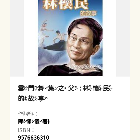
雲門舞集之父 : 林懷民
的故事
作者：
陳愫儀著
ISBN：
9576636310