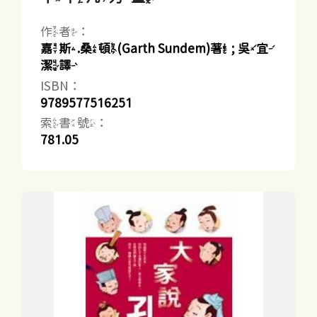
作者：
嘉斯.桑頓(Garth Sundem)著 ; 吳宜
潔譯
ISBN：
9789577516251
索書號：
781.05