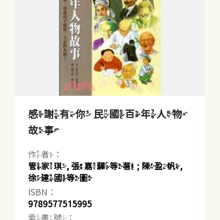
感謝有你 民國百年人物
故事
作者：
管家琪, 張嘉驊等著 ; 陳盈帆,
徐建國等圖
ISBN：
9789577515995
索書號：