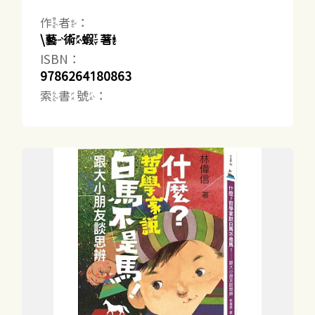
作者：
\藝術蝦著
ISBN：
9786264180863
索書號：