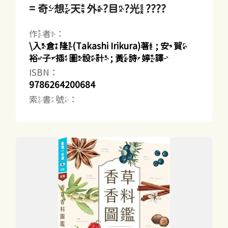
= 奇想天外?目?光????
作者：
\入倉隆(Takashi Irikura)著 ; 安賀
裕子插圖設計 ; 黃詩婷譯
ISBN：
9786264200684
索書號：