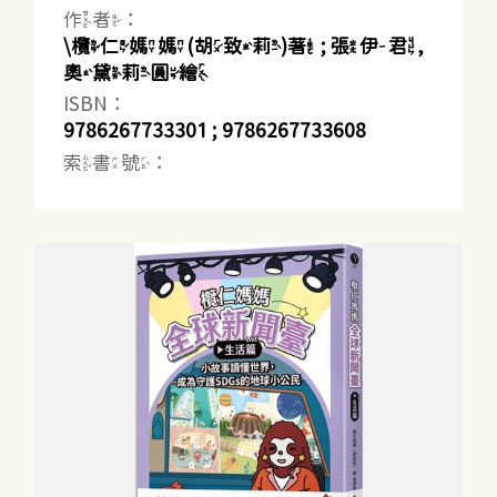
作者：
\欖仁媽媽(胡致莉)著 ; 張伊君,
奧黛莉圓繪
ISBN：
9786267733301 ; 9786267733608
索書號：