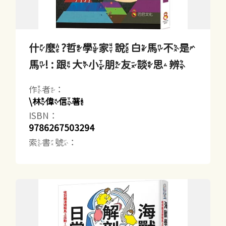
什麼?哲學家說白馬不是
馬! : 跟大小朋友談思辨
作者：
\林偉信著
ISBN：
9786267503294
索書號：