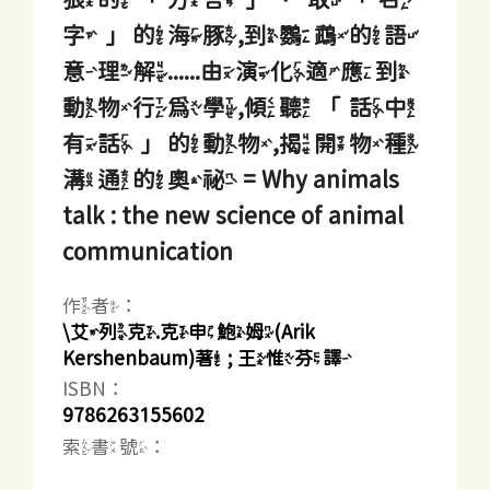
字」的海豚,到鸚鵡的語
意理解......由演化適應到
動物行為學,傾聽「話中
有話」的動物,揭開物種
溝通的奧祕 = Why animals
talk : the new science of animal
communication
作者：
\艾列克.克申鮑姆(Arik
Kershenbaum)著 ; 王惟芬譯
ISBN：
9786263155602
索書號：