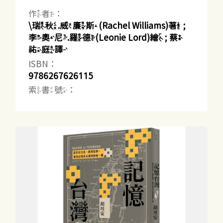
作者：
\瑞秋.威廉斯(Rachel Williams)著 ;
李奧尼.羅德(Leonie Lord)繪 ; 蔡
祐庭譯
ISBN：
9786267626115
索書號：