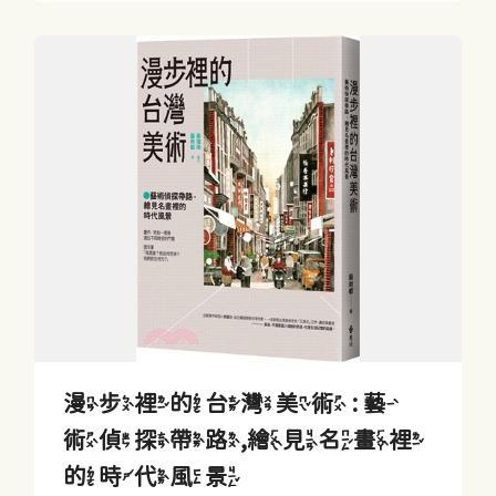
漫步裡的台灣美術 : 藝
術偵探帶路,繪見名畫裡
的時代風景