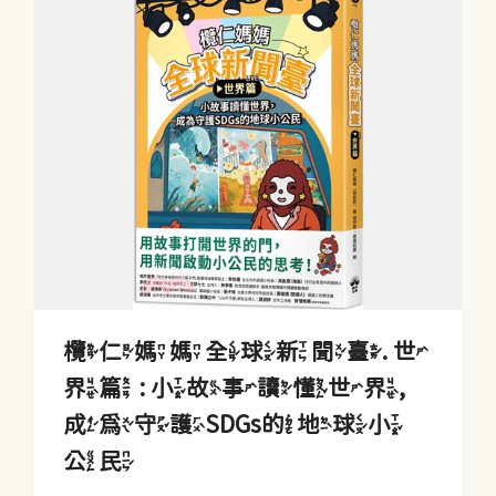
欖仁媽媽全球新聞臺. 世
界篇 : 小故事讀懂世界,
成為守護SDGs的地球小
公民