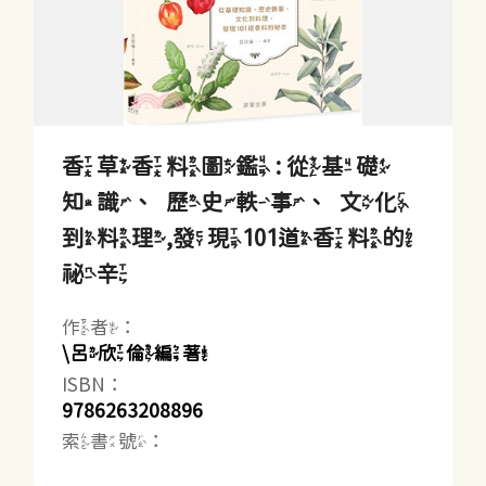
香草香料圖鑑 : 從基礎
知識、歷史軼事、文化
到料理,發現101道香料的
祕辛
作者：
\呂欣倫編著
ISBN：
9786263208896
索書號：