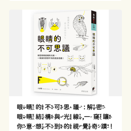
眼睛的不可思議 : 解密
眼睛結構與光線,一窺讓
你意想不到的視覺奇蹟!