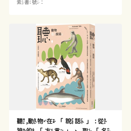
索書號：
聽,動物在「說話」 : 從
狼的「方言」、取「名