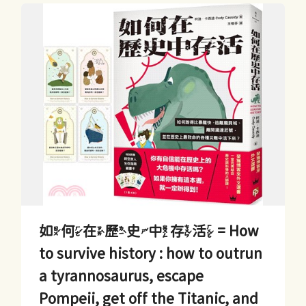
如何在歷史中存活 = How
to survive history : how to outrun
a tyrannosaurus, escape
Pompeii, get off the Titanic, and