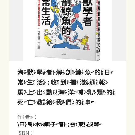
海獸學者解剖鯨魚的日
常生活 : 收到擱淺通報
馬上出動!海洋哺乳類的
死亡教給我們的事
作者：
\田島木綿子著 ; 張東君譯
ISBN：