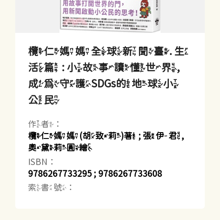
欖仁媽媽全球新聞臺. 生
活篇 : 小故事讀懂世界,
成為守護SDGs的地球小
公民
作者：
欖仁媽媽(胡致莉)著 ; 張伊君,
奧黛莉圓繪
ISBN：
9786267733295 ; 9786267733608
索書號：