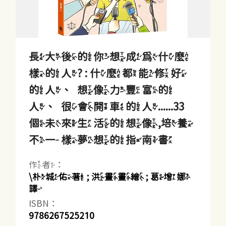
長大後的你想成為什麼
樣的人? : 什麼都能修好
的人、想像力豐富的
人、很會開車的人......33
個未來生活的想像,培養
不一樣夢想的指南書
作者：
\朴城佑著 ; 洪畫畫繪 ; 葛增娜
譯
ISBN：
9786267525210