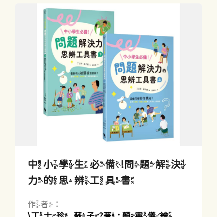
中小學生必備!問題解決
力的思辨工具書
作者：
\丁士珍, 蘇子?著 ; 顏寧儀繪