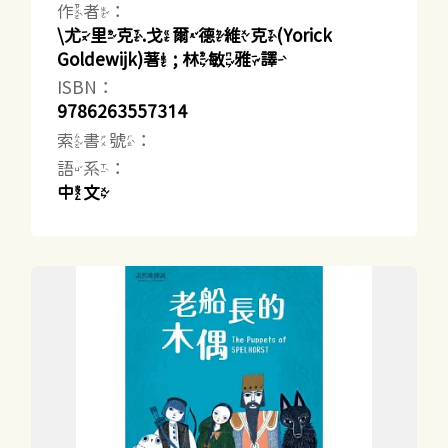
作者：
\尤里克.戈爾德維克(Yorick
Goldewijk)著 ; 林敏雅譯
ISBN：
9786263557314
索書號：
語系：
中文