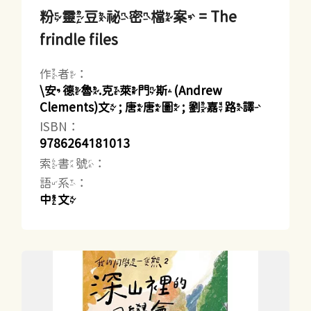
粉靈豆祕密檔案 = The
frindle files
作者：
\安德魯.克萊門斯(Andrew
Clements)文 ; 唐唐圖 ; 劉嘉路譯
ISBN：
9786264181013
索書號：
語系：
中文