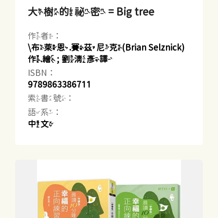
大樹的祕密 = Big tree
作者：
\布萊恩.賽茲尼克(Brian Selznick)
作.繪 ; 劉清彥譯
ISBN：
9789863386711
索書號：
語系：
中文