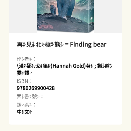
再見北極熊 = Finding bear
作者：
\漢娜.戈德(Hannah Gold)著 ; 謝靜
雯譯
ISBN：
9786269900428
索書號：
語系：
中文