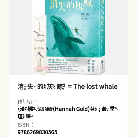
消失的灰鯨 = The lost whale
作者：
\漢娜.戈德(Hannah Gold)著 ; 蕭季
瑄譯
ISBN：
9786269830565