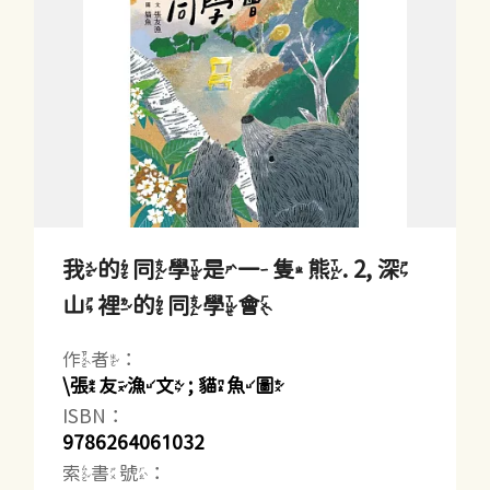
我的同學是一隻熊. 2, 深
山裡的同學會
作者：
\張友漁文 ; 貓魚圖
ISBN：
9786264061032
索書號：