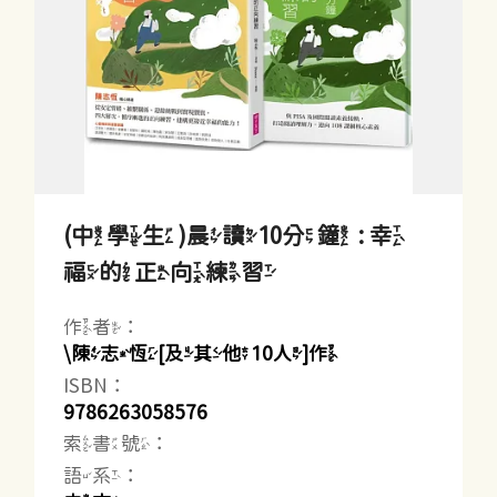
(中學生)晨讀10分鐘 : 幸
福的正向練習
作者：
\陳志恆[及其他10人]作
ISBN：
9786263058576
索書號：
語系：