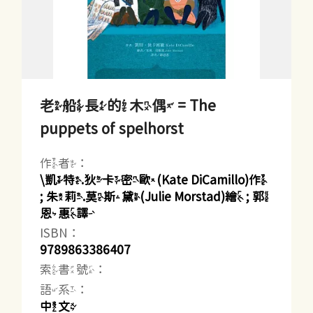
老船長的木偶 = The
puppets of spelhorst
作者：
\凱特.狄卡密歐(Kate DiCamillo)作
; 朱莉.莫斯黛(Julie Morstad)繪 ; 郭
恩惠譯
ISBN：
9789863386407
索書號：
語系：
中文