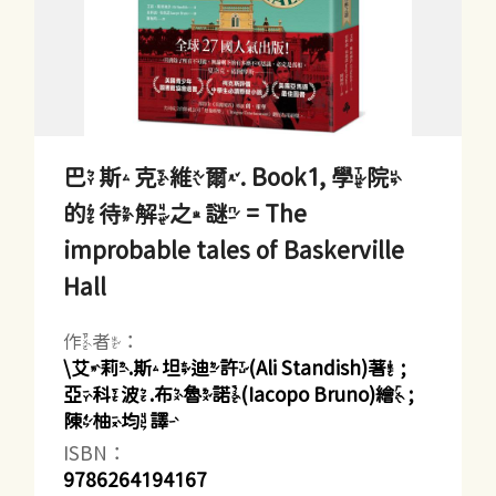
巴斯克維爾. Book1, 學院
的待解之謎 = The
improbable tales of Baskerville
Hall
作者：
\艾莉.斯坦迪許(Ali Standish)著 ;
亞科波.布魯諾(Iacopo Bruno)繪 ;
陳柚均譯
ISBN：
9786264194167