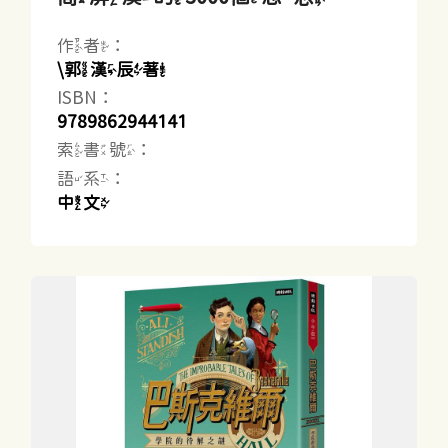
作者：
\郭漢辰著
ISBN：
9789862944141
索書號：
語系：
中文