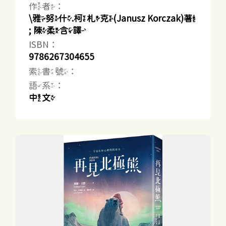
作者：
\雅努什.柯札克(Janusz Korczak)著
; 陳柔含譯
ISBN：
9786267304655
索書號：
語系：
中文