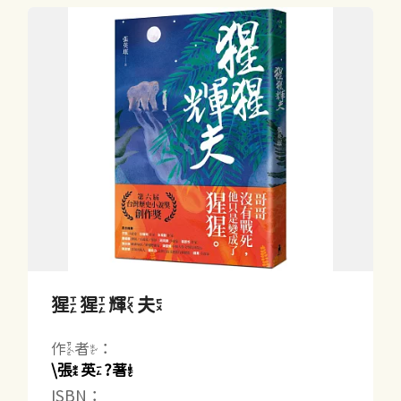
猩猩輝夫
作者：
\張英?著
ISBN：