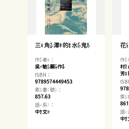
三角潭的水鬼
作者：
作
吳敏顯作
村
芳
ISBN：
9789574449453
IS
978
索書號：
857.63
索
861
語系：
中文
語
中