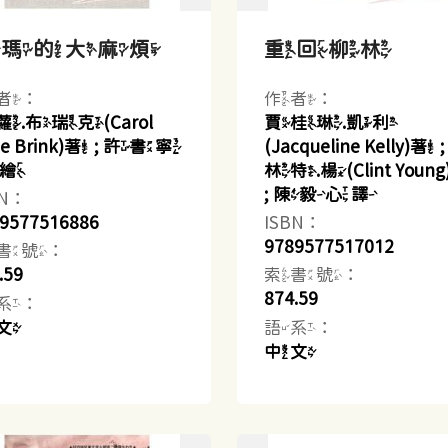
艾瑪的大麻煩
重回柳林
者：
作者：
.布瑞克(Carol
賈桂琳.凱利
rie Brink)著 ; 許書寧
(Jacqueline Kelly)著 
.繪
林特.楊(Clint Youn
; 陳毅心譯
BN：
9577516886
ISBN：
9789577517012
書號：
.59
索書號：
874.59
系：
文
語系：
中文