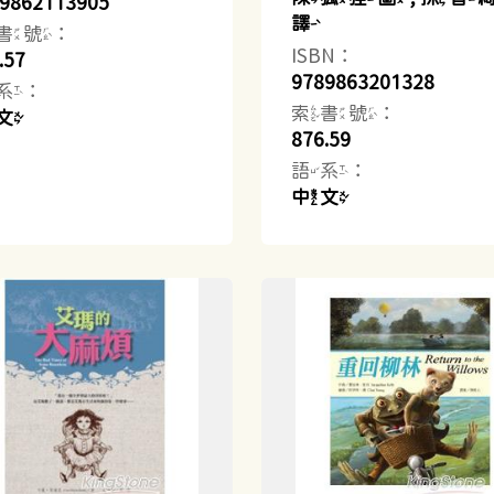
9862113905
譯
書號：
ISBN：
.57
9789863201328
系：
索書號：
文
876.59
語系：
中文