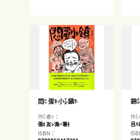
悶蛋小鎮
作者：
作
張友漁著
呂
ISBN：
IS