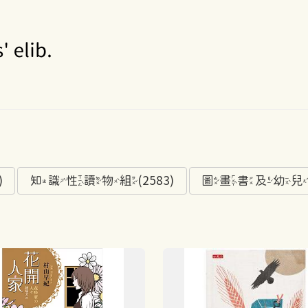
)
知識性讀物組(2583)
圖畫書及幼兒讀物