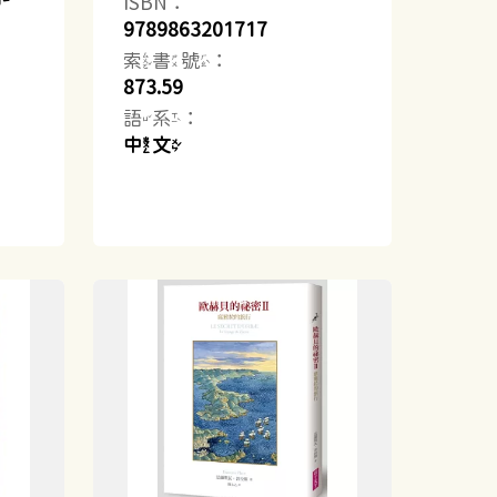
ISBN：
9789863201717
索書號：
873.59
語系：
中文