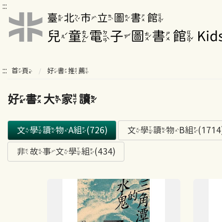
:::
:::
首頁
好書推薦
好書大家讀
文學讀物A組(726)
文學讀物B組(1714
非故事文學組(434)