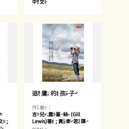
中文
追鷹的孩子
作者：
提
吉兒.露薏絲(Gill
)文 ;
Lewis)著 ; 黃聿君譯
綺