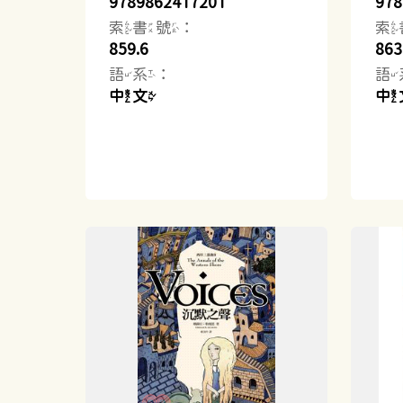
9789862417201
978
索書號：
索
859.6
863
語系：
語
中文
中