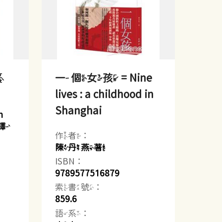
象
一個女孩 = Nine
lives : a childhood in
Shanghai
n
雅譯
作者：
陳丹燕著
ISBN：
9789577516879
索書號：
859.6
語系：