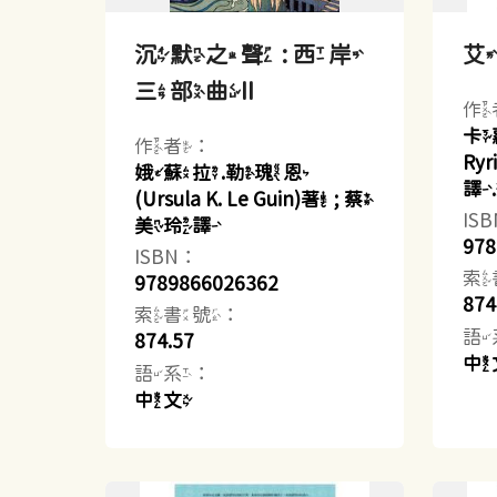
沉默之聲 : 西岸
三部曲II
作
卡蘿
作者：
Ry
娥蘇拉.勒瑰恩
譯
(Ursula K. Le Guin)著 ; 蔡
IS
美玲譯
978
ISBN：
索
9789866026362
874
索書號：
語
874.57
中
語系：
中文