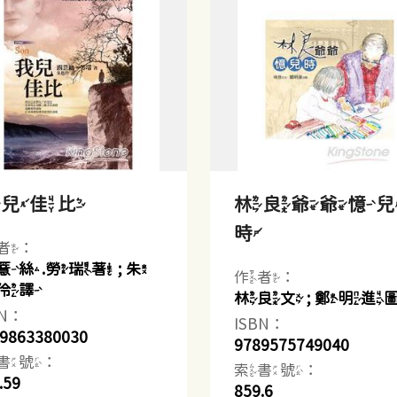
我兒佳比
林良爺爺憶
時
者：
薏絲.勞瑞著 ; 朱
作者：
伶譯
林良文 ; 鄭明進
BN：
ISBN：
9863380030
9789575749040
書號：
索書號：
.59
859.6