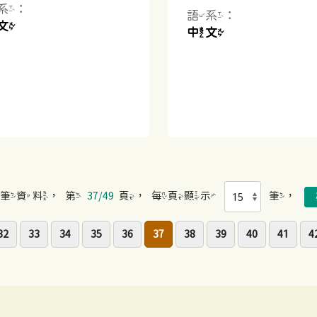
系：
語系：
文
中文
筆資料，第
37/49
頁，每頁顯示
筆，
32
33
34
35
36
37
38
39
40
41
4