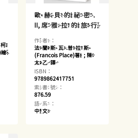
歐赫貝的祕密.
II, 席雅拉的旅行
作者：
; 柯
法蘭斯瓦.普拉斯
g)繪
(Francois Place)著 ; 陳
太乙譯
ISBN：
9789862417751
索書號：
876.59
語系：
中文