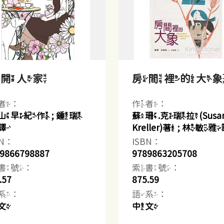
花開人家
房間裡的大
者：
作者：
山早紀作 ; 鍾瑞
蘇珊.克瑞拉(Susa
譯
Kreller)著 ; 林敏
BN：
ISBN：
9866798887
9789863205708
書號：
索書號：
.57
875.59
系：
語系：
文
中文