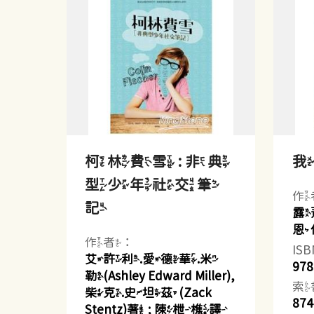
柯林費雪 : 非典
型少年社交筆
作
記
露
恩
作者：
IS
艾許利.愛德華.米
978
勒(Ashley Edward Miller),
索
柴克.史坦茲(Zack
874
Stentz)著 ; 陳枻樵譯