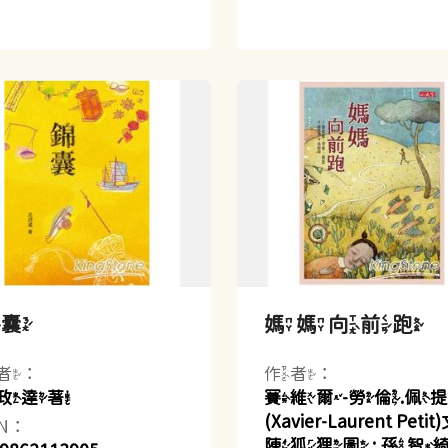
錦囊
媽媽向前跑
者：
作者：
政達著
賽維爾-勞倫.佩
(Xavier-Laurent Petit
BN：
陳狐狸圖 ; 孫智