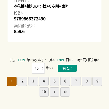
作者：
林麗麗文 ; 杜小爾圖
ISBN：
9789866372490
索書號：
859.6
共
1329
筆資料，第
1/89
頁，每頁顯示
筆，
1
2
3
4
5
6
7
8
9
10