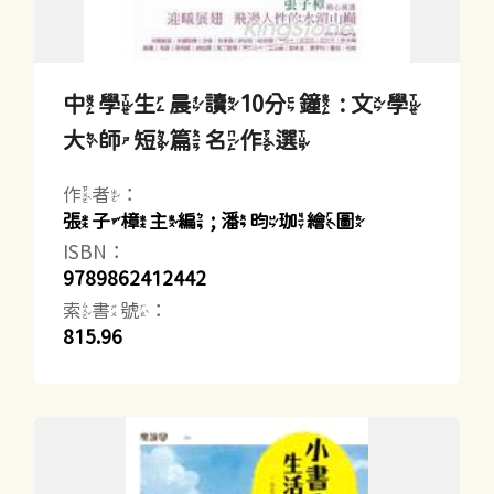
中學生晨讀10分鐘 : 文學
大師短篇名作選
作者：
張子樟主編 ; 潘昀珈繪圖
ISBN：
9789862412442
索書號：
815.96