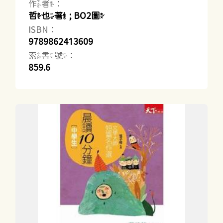
作者：
哲也著 ; BO2圖
ISBN：
9789862413609
索書號：
859.6