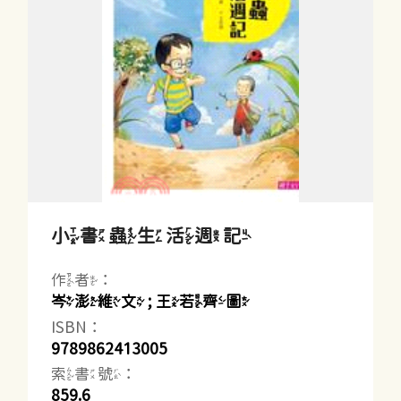
小書蟲生活週記
作者：
岑澎維文 ; 王若齊圖
ISBN：
9789862413005
索書號：
859.6