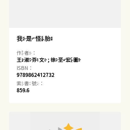
我是怪胎
作者：
王淑芬文 ; 徐至宏圖
ISBN：
9789862412732
索書號：
859.6