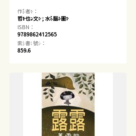
作者：
哲也文 ; 水腦圖
ISBN：
9789862412565
索書號：
859.6