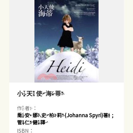
小天使海蒂
作者：
喬安娜.史柏莉(Johanna Spyri)著 ;
管仁健譯
ISBN：