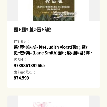
露露養雷龍
作者：
茱蒂維斯特(Judith Viorst)著 ; 藍
史密斯(Lane Smith)圖 ; 殷麗君譯
ISBN：
9789861892665
索書號：
874.599