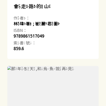
會走路的山
作者：
林瑋著 ; 崔麗君圖
ISBN：
9789861517049
索書號：
859.6