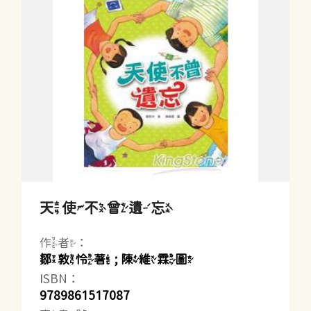
天使不曾遺忘
作者：
鄒敦怜著 ; 陳維霖圖
ISBN：
9789861517087