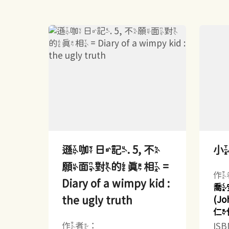
遜咖日記. 5, 不
願面對的真相 =
作
Diary of a wimpy kid :
喬
the ugly truth
(Jo
仁
作者：
IS