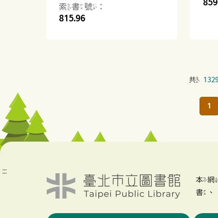
859
索書號：
815.96
共
132
1
:::
本
書