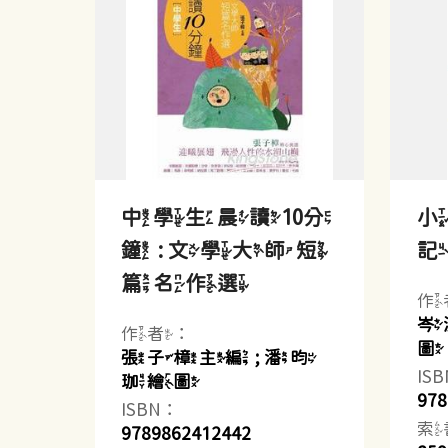
中學生晨讀10分
鐘 : 文學大師短
篇名作選
作
岑
作者：
圖
張子樟主編 ; 潘昀
IS
珈繪圖
978
ISBN：
索
9789862412442