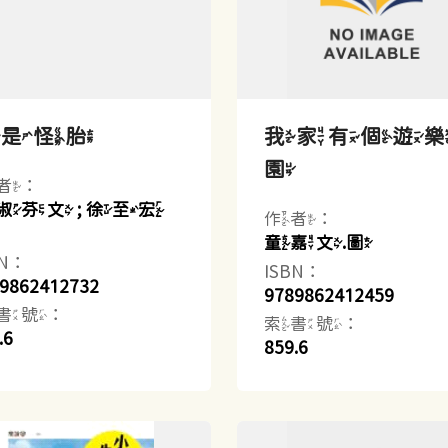
我是怪胎
我家有個遊
園
者：
淑芬文 ; 徐至宏
作者：
童嘉文.圖
BN：
ISBN：
9862412732
9789862412459
書號：
索書號：
.6
859.6