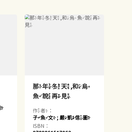
那年冬天,和烏
魚說再見
圖
作者：
子魚文 ; 嚴凱信圖
ISBN：