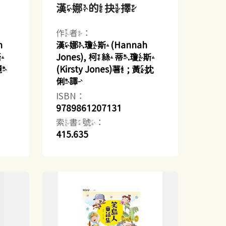
漢娜的抉擇
作者：
h
漢娜.瓊斯(Hannah
斯
Jones), 柯絲蒂.瓊斯
殷麗
(Kirsty Jones)著 ; 黃妉
俐譯
ISBN：
9789861207131
索書號：
415.635