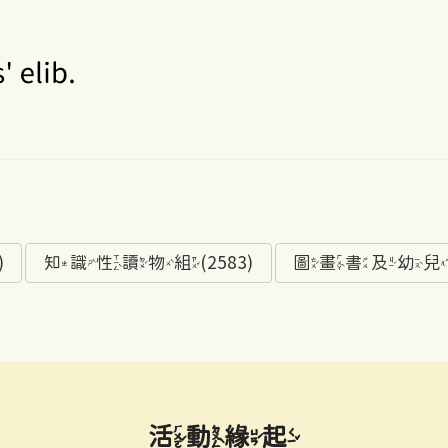
)
知識性讀物組(2583)
圖畫書及幼兒讀物
活動緣起