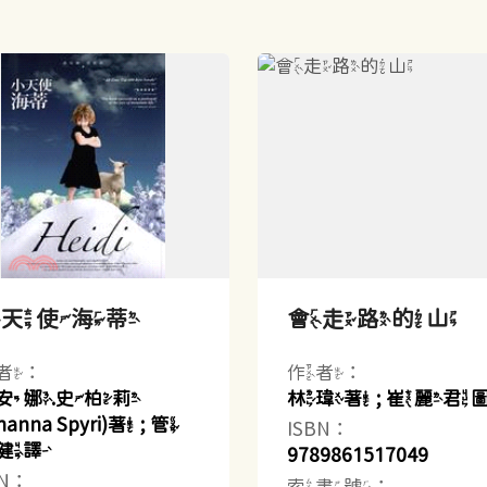
小天使海蒂
會走路的山
者：
作者：
安娜.史柏莉
林瑋著 ; 崔麗君
hanna Spyri)著 ; 管
ISBN：
健譯
9789861517049
BN：
索書號：