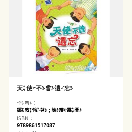
天使不曾遺忘
作者：
鄒敦怜著 ; 陳維霖圖
ISBN：
9789861517087