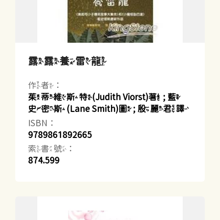
露露養雷龍
作者：
茱蒂維斯特(Judith Viorst)著 ; 藍
史密斯(Lane Smith)圖 ; 殷麗君譯
ISBN：
9789861892665
索書號：
874.599