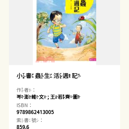
小書蟲生活週記
作者：
岑澎維文 ; 王若齊圖
ISBN：
9789862413005
索書號：
859.6