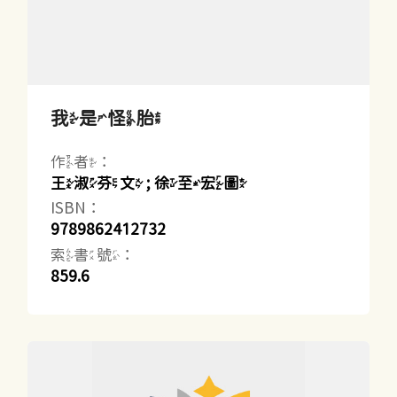
我是怪胎
作者：
王淑芬文 ; 徐至宏圖
ISBN：
9789862412732
索書號：
859.6