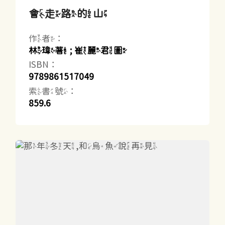
會走路的山
作者：
林瑋著 ; 崔麗君圖
ISBN：
9789861517049
索書號：
859.6