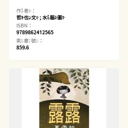
作者：
哲也文 ; 水腦圖
ISBN：
9789862412565
索書號：
859.6