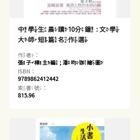
中學生晨讀10分鐘 : 文學
大師短篇名作選
作者：
張子樟主編 ; 潘昀珈繪圖
ISBN：
9789862412442
索書號：
815.96