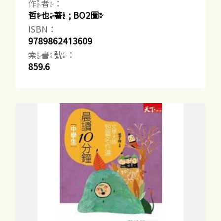
作者：
哲也著 ; BO2圖
ISBN：
9789862413609
索書號：
859.6