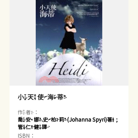
小天使海蒂
作者：
喬安娜.史柏莉(Johanna Spyri)著 ;
管仁健譯
ISBN：