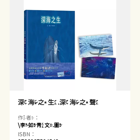
深海之生.深海之聲
作者：
\李如青文.圖
ISBN：