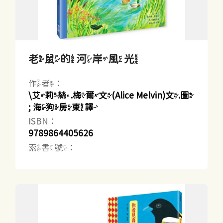
老鼠的河岸風光
作者：
\艾莉絲.梅爾文(Alice Melvin)文.圖
; 海狗房東譯
ISBN：
9789864405626
索書號：