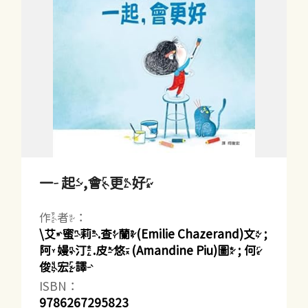
一起,會更好
作者：
\艾蜜莉.查蘭(Emilie Chazerand)文 ;
阿嫚汀.皮悠(Amandine Piu)圖 ; 何
俊宏譯
ISBN：
9786267295823