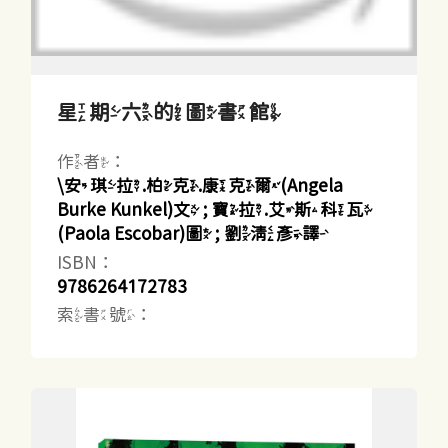
星期六的圖書館
作者：
\安琪拉.柏克.康克爾(Angela
Burke Kunkel)文 ; 寶拉.艾斯科瓦
(Paola Escobar)圖 ; 劉清彥譯
ISBN：
9786264172783
索書號：