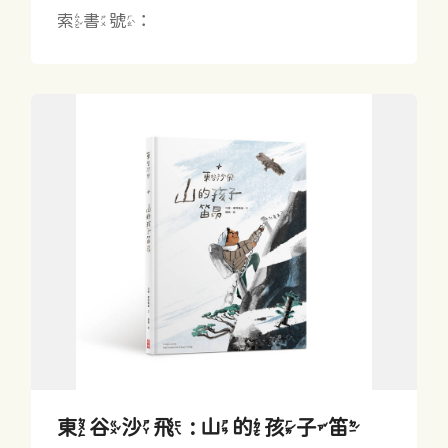
索書號：
東谷沙飛 : 山的孩子笛