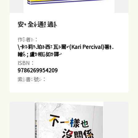
安全通過
作者：
\卡莉.珀西瓦爾(Kari Percival)著.
繪 ; 盧相如譯
ISBN：
9786269954209
索書號：