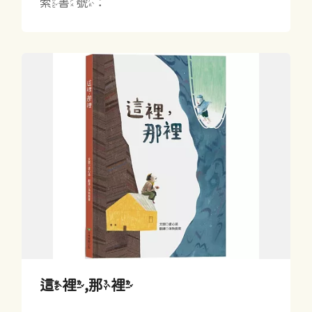
索書號：
這裡,那裡