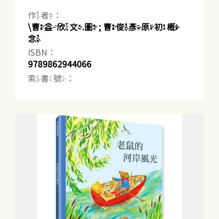
作者：
\曹益欣文.圖 ; 曹俊彥原初概
念
ISBN：
9789862944066
索書號：