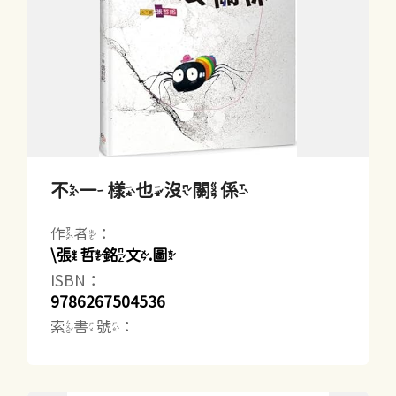
不一樣也沒關係
作者：
\張哲銘文.圖
ISBN：
9786267504536
索書號：