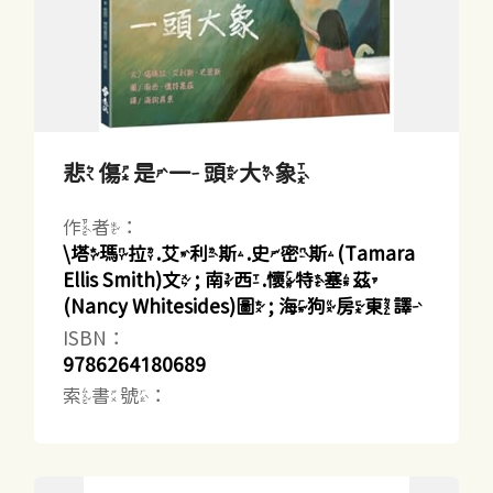
悲傷是一頭大象
作者：
\塔瑪拉.艾利斯.史密斯(Tamara
Ellis Smith)文 ; 南西.懷特塞茲
(Nancy Whitesides)圖 ; 海狗房東譯
ISBN：
9786264180689
索書號：