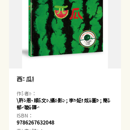
西瓜
作者：
\許恩順文.攝影 ; 李姃炫圖 ; 簡
郁璇譯
ISBN：
9786267632048