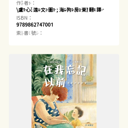
作者：
\盧心遠文圖 ; 海狗房東翻譯
ISBN：
9789862747001
索書號：