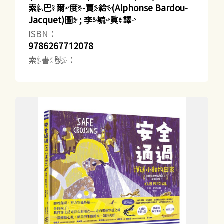
索.巴爾度-賈給(Alphonse Bardou-
Jacquet)圖 ; 李毓真譯
ISBN：
9786267712078
索書號：