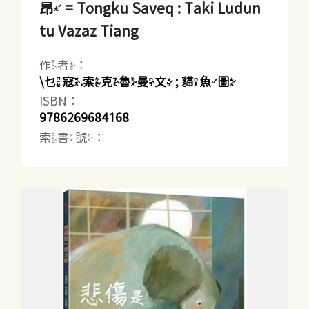
昂 = Tongku Saveq : Taki Ludun
tu Vazaz Tiang
作者：
\乜寇.索克魯曼文 ; 貓魚圖
ISBN：
9786269684168
索書號：