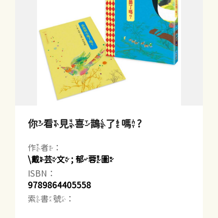
你看見喜鵲了嗎?
作者：
\戴芸文 ; 郁蓉圖
ISBN：
9789864405558
索書號：