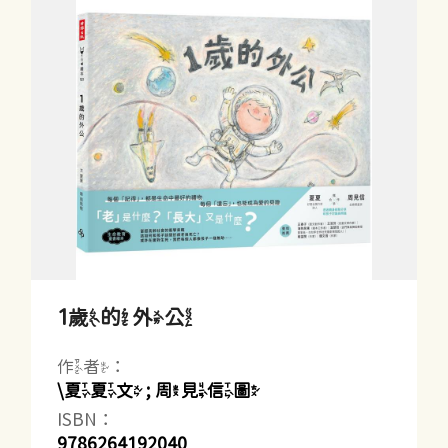
1歲的外公
作者：
\夏夏文 ; 周見信圖
ISBN：
9786264192040