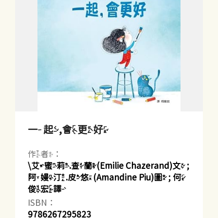
一起,會更好
作者：
\艾蜜莉.查蘭(Emilie Chazerand)文 ;
阿嫚汀.皮悠(Amandine Piu)圖 ; 何
俊宏譯
ISBN：
9786267295823