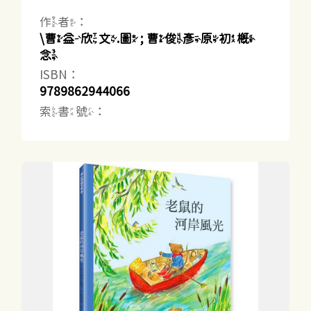
作者：
\曹益欣文.圖 ; 曹俊彥原初概
念
ISBN：
9789862944066
索書號：