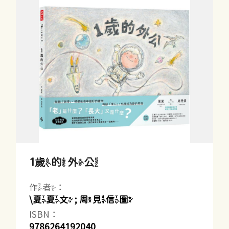
1歲的外公
作者：
\夏夏文 ; 周見信圖
ISBN：
9786264192040