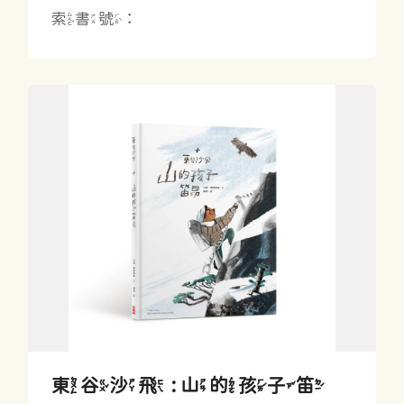
索書號：
東谷沙飛 : 山的孩子笛