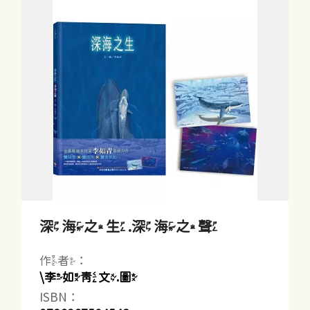
深海之生.深海之聲
作者：
\李如青文.圖
ISBN：