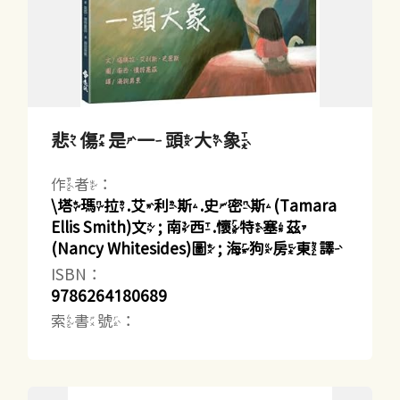
悲傷是一頭大象
作者：
\塔瑪拉.艾利斯.史密斯(Tamara
Ellis Smith)文 ; 南西.懷特塞茲
(Nancy Whitesides)圖 ; 海狗房東譯
ISBN：
9786264180689
索書號：