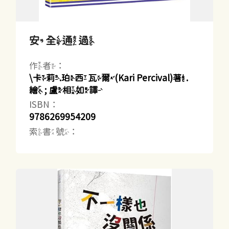
安全通過
作者：
\卡莉.珀西瓦爾(Kari Percival)著.
繪 ; 盧相如譯
ISBN：
9786269954209
索書號：