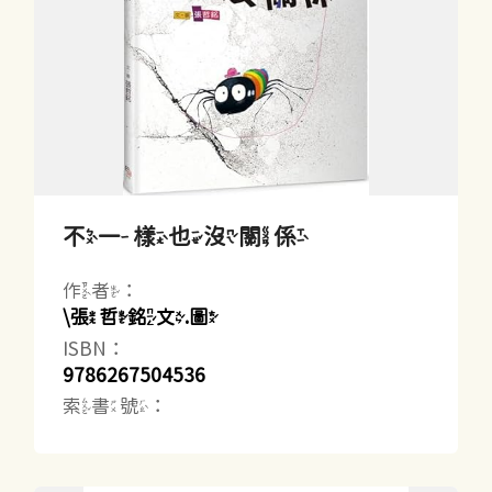
不一樣也沒關係
作者：
\張哲銘文.圖
ISBN：
9786267504536
索書號：