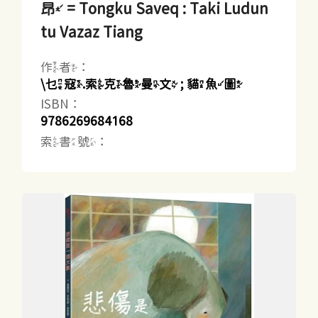
昂 = Tongku Saveq : Taki Ludun
tu Vazaz Tiang
作者：
\乜寇.索克魯曼文 ; 貓魚圖
ISBN：
9786269684168
索書號：