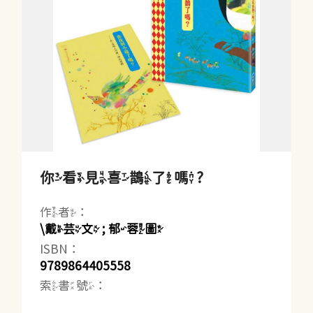
你看見喜鵲了嗎?
作者：
\戴芸文 ; 郁蓉圖
ISBN：
9789864405558
索書號：