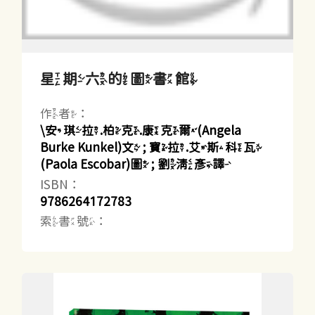
星期六的圖書館
作者：
\安琪拉.柏克.康克爾(Angela
Burke Kunkel)文 ; 寶拉.艾斯科瓦
(Paola Escobar)圖 ; 劉清彥譯
ISBN：
9786264172783
索書號：