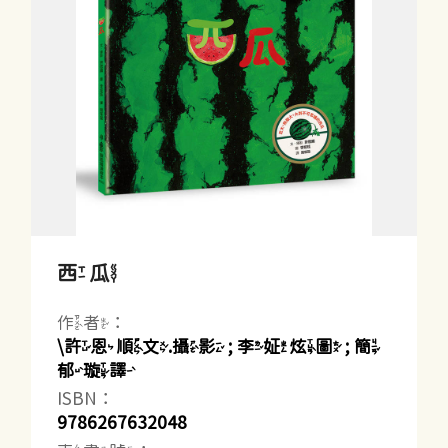
西瓜
作者：
\許恩順文.攝影 ; 李姃炫圖 ; 簡
郁璇譯
ISBN：
9786267632048