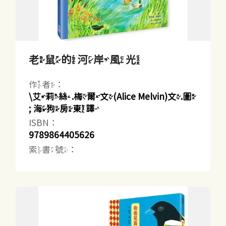
老鼠的河岸風光
作者：
\艾莉絲.梅爾文(Alice Melvin)文.圖
; 海狗房東譯
ISBN：
9789864405626
索書號：