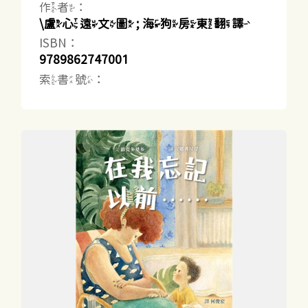
作者：
\盧心遠文圖 ; 海狗房東翻譯
ISBN：
9789862747001
索書號：