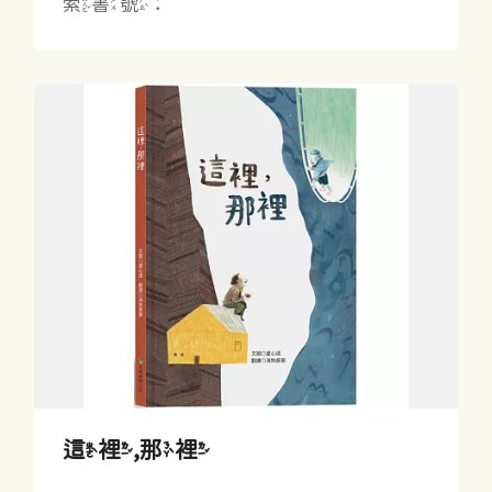
索書號：
這裡,那裡