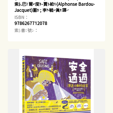
索.巴爾度-賈給(Alphonse Bardou-
Jacquet)圖 ; 李毓真譯
ISBN：
9786267712078
索書號：