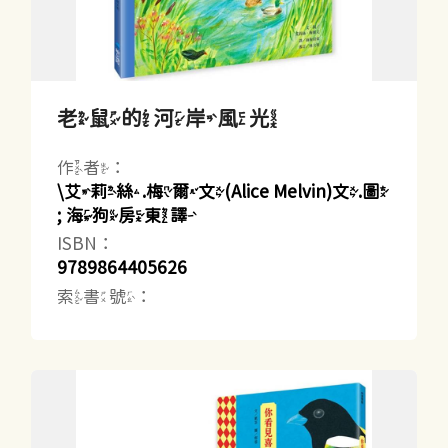
老鼠的河岸風光
作者：
\艾莉絲.梅爾文(Alice Melvin)文.圖
; 海狗房東譯
ISBN：
9789864405626
索書號：