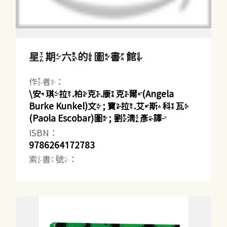
星期六的圖書館
作者：
\安琪拉.柏克.康克爾(Angela
Burke Kunkel)文 ; 寶拉.艾斯科瓦
(Paola Escobar)圖 ; 劉清彥譯
ISBN：
9786264172783
索書號：