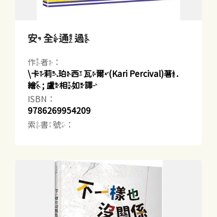
安全通過
作者：
\卡莉.珀西瓦爾(Kari Percival)著.
繪 ; 盧相如譯
ISBN：
9786269954209
索書號：