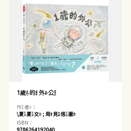
1歲的外公
作者：
\夏夏文 ; 周見信圖
ISBN：
9786264192040