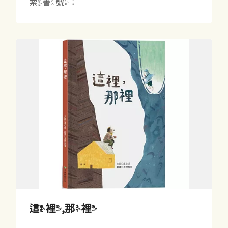
索書號：
這裡,那裡