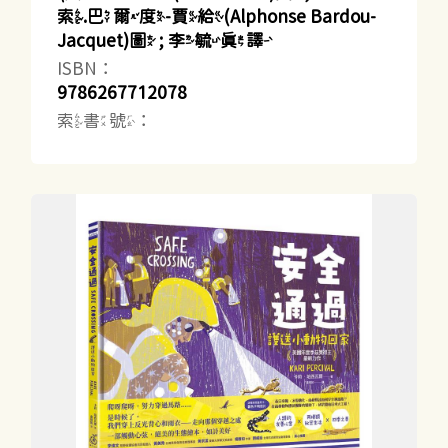
索.巴爾度-賈給(Alphonse Bardou-
Jacquet)圖 ; 李毓真譯
ISBN：
9786267712078
索書號：