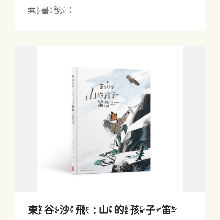
索書號：
東谷沙飛 : 山的孩子笛