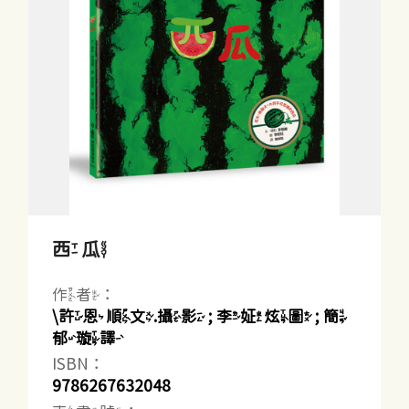
西瓜
作者：
\許恩順文.攝影 ; 李姃炫圖 ; 簡
郁璇譯
ISBN：
9786267632048