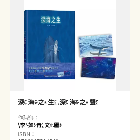
深海之生.深海之聲
作者：
\李如青文.圖
ISBN：