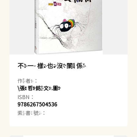
不一樣也沒關係
作者：
\張哲銘文.圖
ISBN：
9786267504536
索書號：