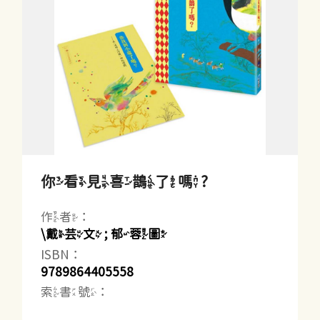
你看見喜鵲了嗎?
作者：
\戴芸文 ; 郁蓉圖
ISBN：
9789864405558
索書號：