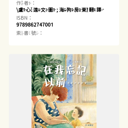
作者：
\盧心遠文圖 ; 海狗房東翻譯
ISBN：
9789862747001
索書號：