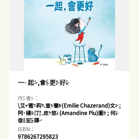
一起,會更好
作者：
\艾蜜莉.查蘭(Emilie Chazerand)文 ;
阿嫚汀.皮悠(Amandine Piu)圖 ; 何
俊宏譯
ISBN：
9786267295823