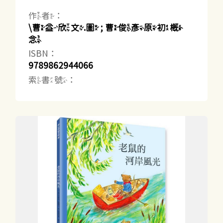
作者：
\曹益欣文.圖 ; 曹俊彥原初概
念
ISBN：
9789862944066
索書號：