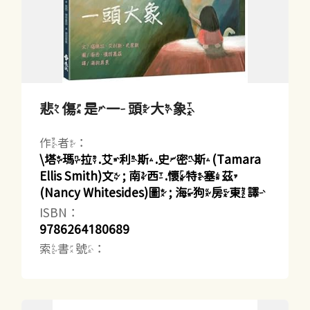
悲傷是一頭大象
作者：
\塔瑪拉.艾利斯.史密斯(Tamara
Ellis Smith)文 ; 南西.懷特塞茲
(Nancy Whitesides)圖 ; 海狗房東譯
ISBN：
9786264180689
索書號：