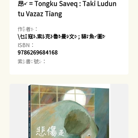
昂 = Tongku Saveq : Taki Ludun
tu Vazaz Tiang
作者：
\乜寇.索克魯曼文 ; 貓魚圖
ISBN：
9786269684168
索書號：